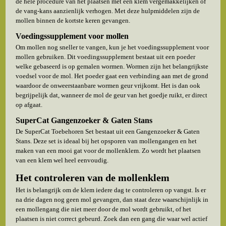
de hele procedure van het plaatsen met een klem vergemakkelijken of
de vang-kans aanzienlijk verhogen. Met deze hulpmiddelen zijn de
mollen binnen de kortste keren gevangen.
Voedingssupplement voor mollen
Om mollen nog sneller te vangen, kun je het voedingssupplement voor
mollen gebruiken. Dit voedingssupplement bestaat uit een poeder
welke gebaseerd is op gemalen wormen. Wormen zijn het belangrijkste
voedsel voor de mol. Het poeder gaat een verbinding aan met de grond
waardoor de onweerstaanbare wormen geur vrijkomt. Het is dan ook
begrijpelijk dat, wanneer de mol de geur van het goedje ruikt, er direct
op afgaat.
SuperCat Gangenzoeker & Gaten Stans
De SuperCat Toebehoren Set bestaat uit een Gangenzoeker & Gaten
Stans. Deze set is ideaal bij het opsporen van mollengangen en het
maken van een mooi gat voor de mollenklem. Zo wordt het plaatsen
van een klem wel heel eenvoudig.
Het controleren van de mollenklem
Het is belangrijk om de klem iedere dag te controleren op vangst. Is er
na drie dagen nog geen mol gevangen, dan staat deze waarschijnlijk in
een mollengang die niet meer door de mol wordt gebruikt, of het
plaatsen is niet correct gebeurd. Zoek dan een gang die waar wel actief