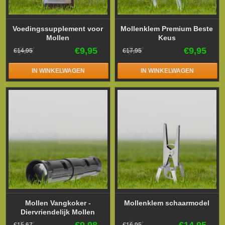
Voedingssupplement voor
Mollenklem Premium Beste
Mollen
Keus
€9,95
€9,95
€14,95
€17,95
IN WINKELWAGEN
IN WINKELWAGEN
Mollen Vangkoker -
Mollenklem schaarmodel
Diervriendelijk Mollen
Vangen
€9,98
€14,95
€15,67
€16,95