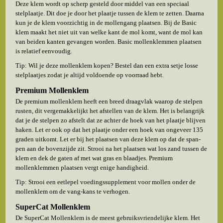
Deze klem wordt op scherp gesteld door middel van een speciaal
stelplaatje. Dit doe je door het plaatje tussen de klem te zetten. Daarna
kun je de klem voorzichtig in de mollengang plaatsen. Bij de Basic
klem maakt het niet uit van welke kant de mol komt, want de mol kan
van beiden kanten gevangen worden. Basic mollenklemmen plaatsen
is relatief eenvoudig.
Tip: Wil je deze mollenklem kopen? Bestel dan een extra setje losse
stelplaatjes zodat je altijd voldoende op voorraad hebt.
Premium Mollenklem
De premium mollenklem heeft een breed draagvlak waarop de stelpen
rusten, dit vergemakkelijkt het afstellen van de klem. Het is belangrijk
dat je de stelpen zo afstelt dat ze achter de hoek van het plaatje blijven
haken. Let er ook op dat het plaatje onder een hoek van ongeveer 135
graden uitkomt. Let er bij het plaatsen van deze klem op dat de span-
pen aan de bovenzijde zit. Strooi na het plaatsen wat los zand tussen de
klem en dek de gaten af met wat gras en blaadjes. Premium
mollenklemmen plaatsen vergt enige handigheid.
Tip: Strooi een eetlepel voedingssupplement voor mollen onder de
mollenklem om de vang-kans te verhogen.
SuperCat Mollenklem
De SuperCat Mollenklem is de meest gebruiksvriendelijke klem. Het