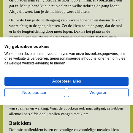
Ga op zoek naar een grote, verse molshoop en maak er voorzichtig een
gat in. Met je hand kun je nu voelen in welke richting de gang loopt.
Als je dit weet, kun je de molshoop weer afsluiten.
Het beste kun je de mollengang van bovenaf openen en daarna de klem
voorzichtig in de gang plaatsen. Zet de klem zo in de gang, dat de mol
er in de lengterichting door moet lopen. Dek na het plaatsen de
opening weer toe. Welke mollenklem je ook gebruikt, het bovenste
gedeelte van de klem moet boven de grond uitsteken.
Wij gebruiken cookies
Let er bij het plaatsen van de klem wel op dat je de omgeving niet te
We kunnen deze plaatsen voor analyse van onze bezoekersgegevens, om
veel verstoord. Laat het gebied zoveel mogelijk in tact. Draag
onze website te verbeteren, gepersonaliseerde inhoud te tonen en om u een
handschoenen tijdens het plaatsen om te voorkomen dat de mol wordt
geweldige website-ervaring te bieden.
afgeschrikt door de mensengeur. Als de mol argwaan krijgt, zal hij de
gang met de klem mijden. Het plaatsen komt behoorlijk precies wil je
de mollen daadwerkelijk vangen.
Accepteer alles
Diverse soorten
Nee, pas aan
Weigeren
Er zijn veel verschillende soorten klemmen te koop in verschillende
prijsklassen en materialen. Elke mollenklem heeft zijn eigen manier
van spannen en werking. Waar de voorkeur ook naar uitgaat, ze hebben
allemaal hetzelfde doel; mollen vangen met klem.
Basic klem
De basic mollenklem is een eenvoudige en voordelige metalen klem.