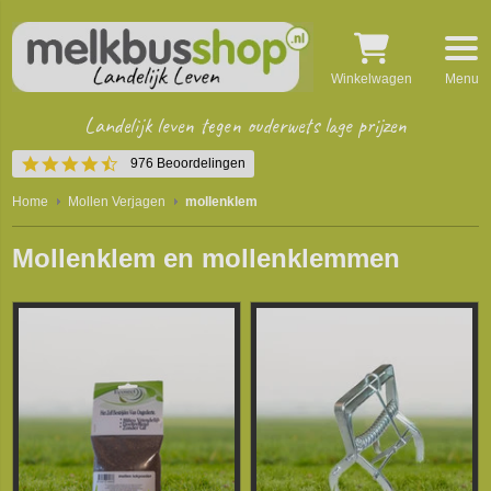
Winkelwagen
Menu
Landelijk leven tegen ouderwets lage prijzen
4.5
976 Beoordelingen
star
rating
Home
Mollen Verjagen
mollenklem
Mollenklem en mollenklemmen