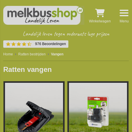
Winkelwagen
Menu
Landelijk leven tegen ouderwets lage prijzen
4.5
976 Beoordelingen
star
rating
Home
Ratten bestrijden
Vangen
Ratten vangen