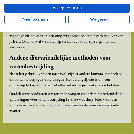
eerste dagen na plaatsing. Dit voorkomt onnodige stress voor het
gevangen dier en verhoogt de kans op een succesvolle vangst en
Accepteer alles
vrijlating.
Nee, pas aan
Weigeren
Ratten vangen en vrijlaten
Na het vangen van een rat, is het belangrijk om het dier zo snel
mogelijk vrij te laten in een omgeving waar het kan overleven, ver van
je huis. Open de val voorzichtig en laat de rat op zijn eigen tempo
vertrekken.
Andere diervriendelijke methoden voor
rattenbestrijding
Naast het gebruik van een rattenval, zijn er andere humane methoden
om ratten te verjagen of te vangen. Het belangrijkste is om een
oplossing te kiezen die zowel effectief als respectvol is voor het dier.
Ontdek onze producten om ratten te vangen en andere diervriendelijke
oplossingen voor rattenbestrijding in onze webshop. Kies voor een
humane aanpak en bescherm je huis op een veilige en verantwoorde
manier.