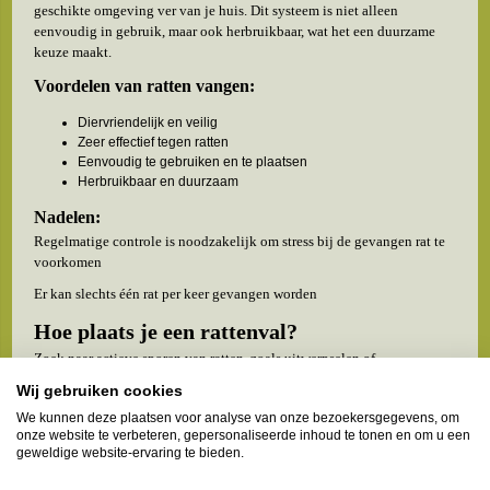
geschikte omgeving ver van je huis. Dit systeem is niet alleen
eenvoudig in gebruik, maar ook herbruikbaar, wat het een duurzame
keuze maakt.
Voordelen van ratten vangen:
Diervriendelijk en veilig
Zeer effectief tegen ratten
Eenvoudig te gebruiken en te plaatsen
Herbruikbaar en duurzaam
Nadelen:
Regelmatige controle is noodzakelijk om stress bij de gevangen rat te
voorkomen
Er kan slechts één rat per keer gevangen worden
Hoe plaats je een rattenval?
Zoek naar actieve sporen van ratten, zoals uitwerpselen of
knaagschade. Plaats de rattenval in de lengte van een looppad of
Wij gebruiken cookies
dichtbij een muur waar rattenactiviteit is waargenomen. Zorg ervoor
We kunnen deze plaatsen voor analyse van onze bezoekersgegevens, om
dat de val met de openingen langs het pad staat, zodat ratten er
onze website te verbeteren, gepersonaliseerde inhoud te tonen en om u een
gemakkelijk in kunnen lopen.
geweldige website-ervaring te bieden.
Het is belangrijk om de val elke paar uur te controleren, vooral in de