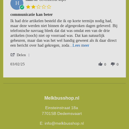
H
14
2.0
Apr
star
communicatie kan beter
2021
rating
Review
review
Ik had drie artikelen besteld die ik op korte termijn nodig had,
by
stating
maar deze werden niet binnen de afgesproken dagen geleverd. Bij
Hans
communicatie
telefonische navraag bleek dat dat was omdat een van de drie
R.
kan
artikelen (tooch) niet op voorraad was. Dat kan natuurlijk
on
beter
gebeuren, maar dan was het wel handig geweest als ik daar direct
3
Read
een bericht over had gekregen, zoda
...Lees meer
Feb
more
'
2025
Delen
about
Share
review
03/02/25
Review
0
0
stating
by
communicatie
Hans
kan
R.
beter
on
3
Feb
Melkbusshop.nl
2025
Einsteinstraat 18a
7701SB Dedemsvaart
E:
info@melkbusshop.nl