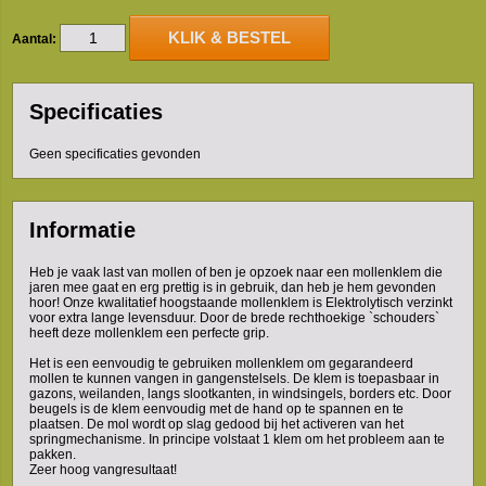
KLIK & BESTEL
Aantal:
Specificaties
Geen specificaties gevonden
Informatie
Heb je vaak last van mollen of ben je opzoek naar een mollenklem die
jaren mee gaat en erg prettig is in gebruik, dan heb je hem gevonden
hoor! Onze kwalitatief hoogstaande mollenklem is Elektrolytisch verzinkt
voor extra lange levensduur. Door de brede rechthoekige `schouders`
heeft deze mollenklem een perfecte grip.
Het is een eenvoudig te gebruiken mollenklem om gegarandeerd
mollen te kunnen vangen in gangenstelsels. De klem is toepasbaar in
gazons, weilanden, langs slootkanten, in windsingels, borders etc. Door
beugels is de klem eenvoudig met de hand op te spannen en te
plaatsen. De mol wordt op slag gedood bij het activeren van het
springmechanisme. In principe volstaat 1 klem om het probleem aan te
pakken.
Zeer hoog vangresultaat!