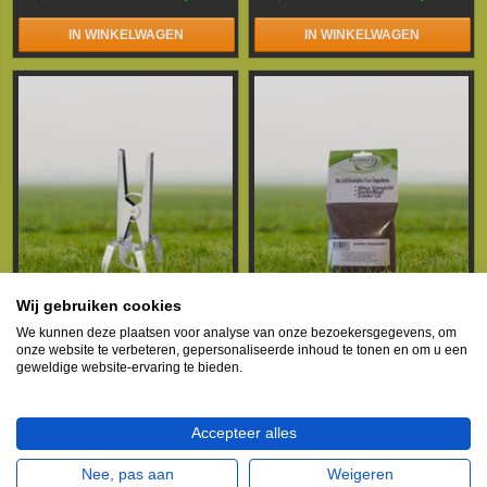
IN WINKELWAGEN
IN WINKELWAGEN
Wij gebruiken cookies
Mollenklem schaarmodel
Voedingssupplement voor
We kunnen deze plaatsen voor analyse van onze bezoekersgegevens, om
Mollen
onze website te verbeteren, gepersonaliseerde inhoud te tonen en om u een
geweldige website-ervaring te bieden.
€14,95
€9,95
€16,95
€14,95
IN WINKELWAGEN
IN WINKELWAGEN
Accepteer alles
Nee, pas aan
Weigeren