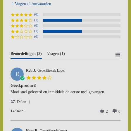
star
1 Vragen \ 1 Antwoorden
rating
(0)
(1)
(0)
(1)
(0)
Beoordelingen
(2)
Vragen
(1)
Rob J.
Geverifieerde koper
R
4.0
star
Goed.product!
rating
Review
review
Mooi.snel.geleverd.en.inmiddels.de.eerste.mol.gevangen.
by
stating
'
Rob
Goed.product!
Delen
Share
J.
14/04/21
Review
2
0
on
by
14
Rob
Apr
J.
2021
Hans R.
on
Geverifieerde koper