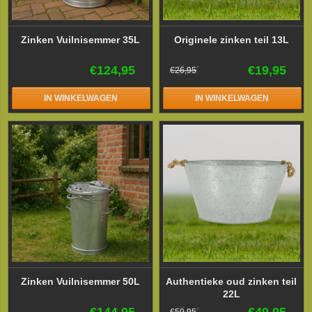
Zinken Vuilnisemmer 35L
Originele zinken teil 13L
€124,95
€19,95
€26,95
IN WINKELWAGEN
IN WINKELWAGEN
Zinken Vuilnisemmer 50L
Authentieke oud zinken teil
22L
€144,95
€49,95
€59,95