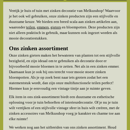
Verrijk je huis of tuin met zinken decoratie van Melkusshop! Waarvoor
je het ook wil gebruiken, onze zinken producten zijn een stijlvolle en
duurzame keuze. We bieden een breed scala aan zinken artikelen aan,
waaronder
teilen
,
emmers
,
gieters
en bloempotten. Deze producten zijn
niet alleen praktisch in gebruik, maar kunnen ook ingezet worden als
mooie decoratiestukken.
Ons zinken assortiment
Onze zinken gieters maken het bewateren van planten tot een stijlvolle
bezigheid, en zijn ideaal om te gebruiken als decoratie door er
bijvoorbeeld mooie bloemen in te zetten. Net als in een zinken emmer.
Daarnaast kun je ook bij ons terecht voor mooie stoere zinken
bloempotten. Als je op zoek bent naar iets groters zodat het een
statementstuk wordt, dan zijn onze multifunctionele teilen perfect!
Hiermee kun je eenvoudig een vintage tintje aan je ruimte geven.
Elk item in ons zink-assortiment biedt een duurzame en esthetische
oplossing voor je tuin behoeften of interieurdecoratie. Of je nu je tuin
wilt verrijken of een stijlvolle vintage sfeer in huis wilt creëren, met de
zinken accessoires van Melkusshop voeg je karakter en charme toe aan
elke ruimte!
We werken nog aan het uitbreiden van ons zinken assortiment. Houd