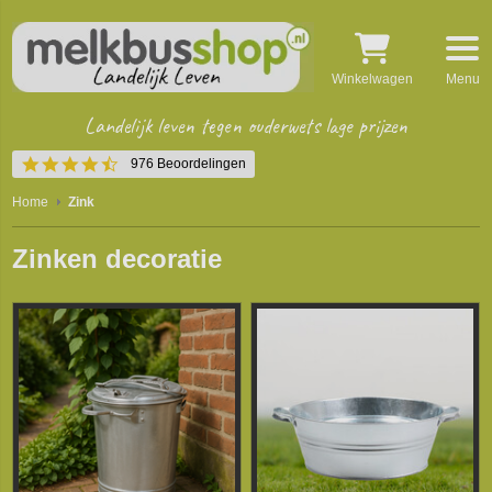
Winkelwagen
Menu
Landelijk leven tegen ouderwets lage prijzen
4.5
976 Beoordelingen
star
rating
Home
Zink
Zinken decoratie