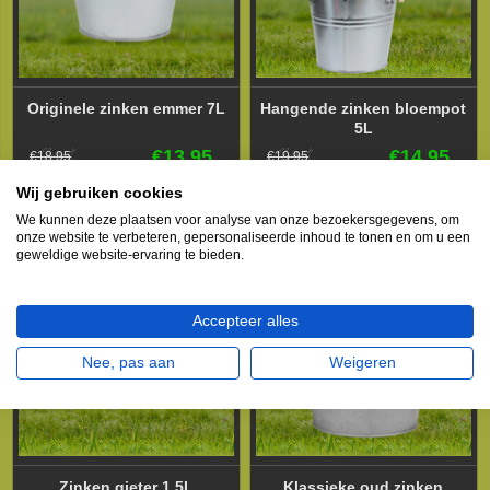
Originele zinken emmer 7L
Hangende zinken bloempot
5L
€13,95
€14,95
€18,95
€19,95
Wij gebruiken cookies
IN WINKELWAGEN
IN WINKELWAGEN
We kunnen deze plaatsen voor analyse van onze bezoekersgegevens, om
onze website te verbeteren, gepersonaliseerde inhoud te tonen en om u een
geweldige website-ervaring te bieden.
Accepteer alles
Nee, pas aan
Weigeren
Zinken gieter 1.5L
Klassieke oud zinken