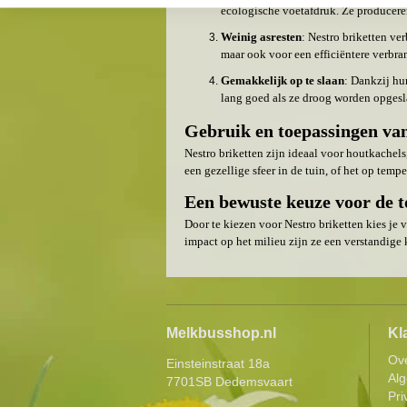
ecologische voetafdruk. Ze produceren
Weinig asresten
: Nestro briketten ve
maar ook voor een efficiëntere verbra
Gemakkelijk op te slaan
: Dankzij hu
lang goed als ze droog worden opgesl
Gebruik en toepassingen van
Nestro briketten zijn ideaal voor houtkachel
een gezellige sfeer in de tuin, of het op te
Een bewuste keuze voor de 
Door te kiezen voor Nestro briketten kies je
impact op het milieu zijn ze een verstandige 
Melkbusshop.nl
Kl
Ov
Einsteinstraat 18a
Al
7701SB Dedemsvaart
Pri