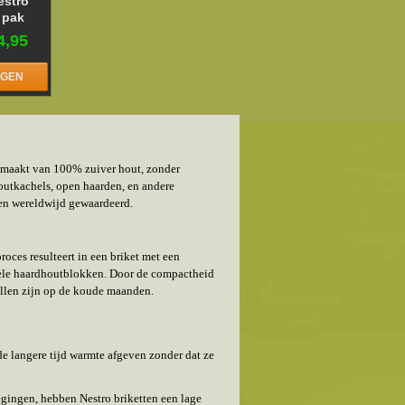
estro
 pak
4,95
AGEN
 gemaakt van 100% zuiver hout, zonder
utkachels, open haarden, en andere
ten wereldwijd gewaardeerd.
oces resulteert in een briket met een
onele haardhoutblokken. Door de compactheid
illen zijn op de koude maanden.
de langere tijd warmte afgeven zonder dat ze
ingen, hebben Nestro briketten een lage