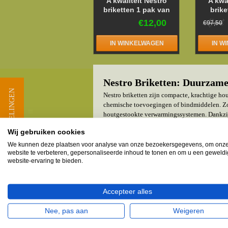
A kwaliteit Nestro
A kwa
briketten 1 pak van
brike
10kg
€12,00
€97,50
IN WINKELWAGEN
IN W
Nestro Briketten: Duurzame,
★ BEOORDELINGEN
Nestro briketten zijn compacte, krachtige ho
chemische toevoegingen of bindmiddelen. Zo
houtgestookte verwarmingssystemen. Dankzij 
Wat zijn Nestro Briketten?
Wij gebruiken cookies
We kunnen deze plaatsen voor analyse van onze bezoekersgegevens, om onz
Nestro briketten worden vervaardigd door hout
website te verbeteren, gepersonaliseerde inhoud te tonen en om u een geweld
uitzonderlijk hoge energiedichtheid en een l
website-ervaring te bieden.
en gelijkmatige vorm zijn ze eenvoudig te st
Voordelen van Nestro Briket
Accepteer alles
Langdurige en gelijkmatige warmtea
vaak bijgevuld hoeven te worden. Dit 
Nee, pas aan
Weigeren
Milieuvriendelijk en duurzaam
: Omd