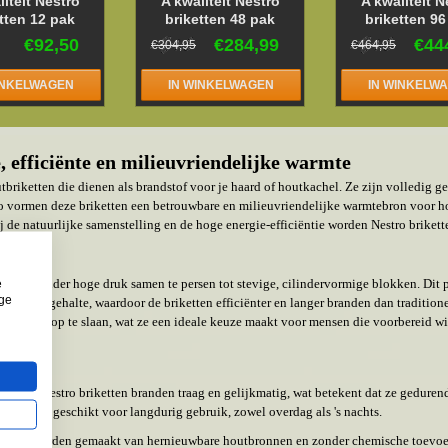
liteit Nestro
A kwaliteit Nestro
A kwaliteit N
tten 12 pak
briketten 48 pak
briketten 96
€92,50
€284,99
€44
€304,95
€464,95
INKELWAGEN
IN WINKELWAGEN
IN WINKELW
 efficiënte en milieuvriendelijke warmte
utbriketten die dienen als brandstof voor je haard of houtkachel. Ze zijn volledig
 vormen deze briketten een betrouwbare en milieuvriendelijke warmtebron voor ho
de natuurlijke samenstelling en de hoge energie-efficiëntie worden Nestro briket
e
afval onder hoge druk samen te persen tot stevige, cilindervormige blokken. Dit pr
ige
aag vochtgehalte, waardoor de briketten efficiënter en langer branden dan traditi
apelen en op te slaan, wat ze een ideale keuze maakt voor mensen die voorbereid w
ten
fgifte
: Nestro briketten branden traag en gelijkmatig, wat betekent dat ze geduren
maakt ze geschikt voor langdurig gebruik, zowel overdag als 's nachts.
at ze worden gemaakt van hernieuwbare houtbronnen en zonder chemische toevoeg