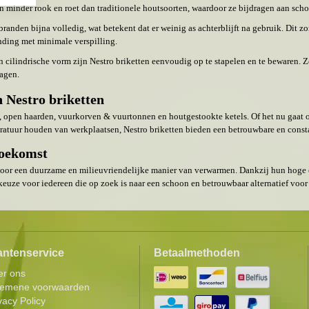
 minder rook en roet dan traditionele houtsoorten, waardoor ze bijdragen aan scho
rbranden bijna volledig, wat betekent dat er weinig as achterblijft na gebruik. Dit
nding met minimale verspilling.
n cilindrische vorm zijn Nestro briketten eenvoudig op te stapelen en te bewaren. 
agen.
 Nestro briketten
s, open haarden, vuurkorven & vuurtonnen en houtgestookte ketels. Of het nu gaat 
mperatuur houden van werkplaatsen, Nestro briketten bieden een betrouwbare en cons
toekomst
 voor een duurzame en milieuvriendelijke manier van verwarmen. Dankzij hun hoge e
keuze voor iedereen die op zoek is naar een schoon en betrouwbaar alternatief voor 
antenservice
Betaalmethoden
er ons
gemene voorwaarden
vacy Policy