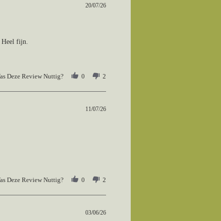
20/07/26
 Heel fijn.
as Deze Review Nuttig?
0
2
11/07/26
as Deze Review Nuttig?
0
2
03/06/26