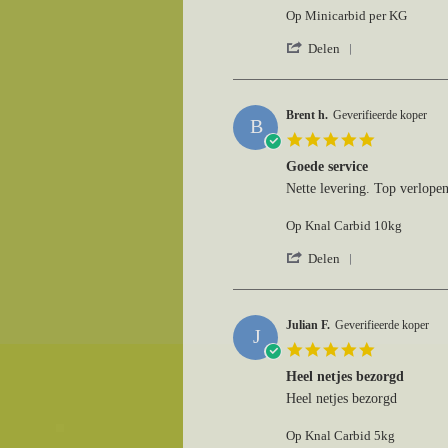
Dingeman
Prima
Op Minicarbid per KG
g.
levering
on
volgens
'
Delen
7
bestelling
Share
Feb
Review
2026
by
Dingeman
Brent h.
Geverifieerde koper
B
g.
5.0
on
star
7
Goede service
rating
Feb
Review
review
Nette levering. Top verlope
2026
by
stating
Brent
Goede
Op Knal Carbid 10kg
h.
service
on
'
Delen
15
Share
Jan
Review
2026
by
Brent
Julian F.
Geverifieerde koper
J
h.
5.0
on
star
15
Heel netjes bezorgd
rating
Jan
Review
review
Heel netjes bezorgd
2026
by
stating
Julian
Heel
Op Knal Carbid 5kg