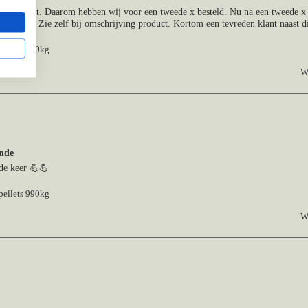
het product. Daarom hebben wij voor een tweede x besteld. Nu na een tweede x 
lmachten. Zie zelf bij omschrijving product. Kortom een tevreden klant naast di
ellets 990kg
W
ende
de keer 💪💪
ellets 990kg
W