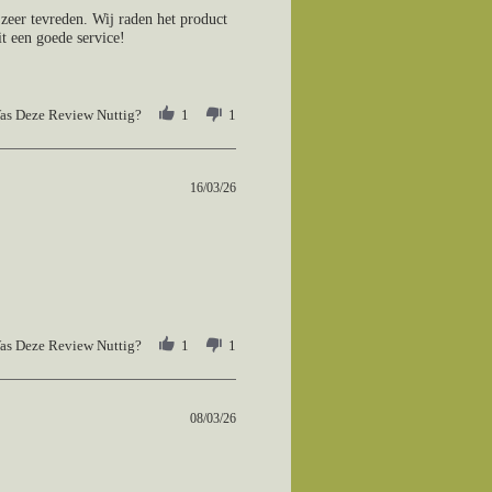
zeer tevreden. Wij raden het product
t een goede service!
as Deze Review Nuttig?
1
1
16/03/26
as Deze Review Nuttig?
1
1
08/03/26