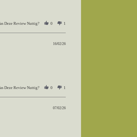
as Deze Review Nuttig?
0
1
16/02/26
as Deze Review Nuttig?
0
1
07/02/26