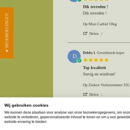
on
star
12
Dik tevreden !
rating
May
Review
review
Dik tevreden !
★ BEOORDELINGEN
2026
by
stating
Guido
Dik
Op Mini Carbid 10kg
H.
tevreden
on
!
'
Delen
7
Share
May
Review
2026
by
Guido
Debby l.
Geverifieerde koper
D
H.
5.0
on
star
7
Top kwaliteit
rating
May
Review
review
Stevig en windvast!
2026
by
stating
Debby
Top
Op Zinken Vuilnisemmer 35L
l.
kwaliteit
on
'
Delen
10
Share
Apr
Review
Wij gebruiken cookies
2026
by
We kunnen deze plaatsen voor analyse van onze bezoekersgegevens, om onz
Debby
Monique O.
Geverifieerde koper
M
website te verbeteren, gepersonaliseerde inhoud te tonen en om u een geweld
l.
5.0
website-ervaring te bieden.
on
star
10
Pallets 2de x besteld