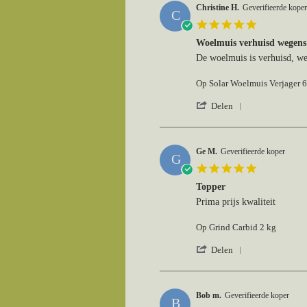
Suus
Christine H.
Geverifieerde koper
C
G.
5.0
on
star
26
Woelmuis verhuisd wegens 
rating
Jul
Review
review
De woelmuis is verhuisd, wel
2026
by
stating
Christine
Woelmuis
Op Solar Woelmuis Verjager 
H.
verhuisd
on
wegens
'
Delen
20
geluidsoverlast
Share
Jul
Review
2026
by
Christine
Ge M.
Geverifieerde koper
G
H.
5.0
on
star
20
Topper
rating
Jul
Review
review
Prima prijs kwaliteit
2026
by
stating
Ge
Topper
Op Grind Carbid 2 kg
M.
on
'
Delen
11
Share
Jul
Review
2026
by
Ge
Bob m.
Geverifieerde koper
B
M.