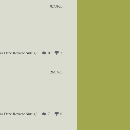
02/08/26
as Deze Review Nuttig?
0
3
26/07/26
as Deze Review Nuttig?
7
0