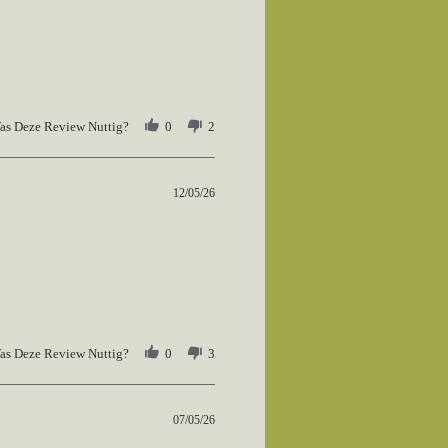
as Deze Review Nuttig?
0
2
12/05/26
as Deze Review Nuttig?
0
3
07/05/26