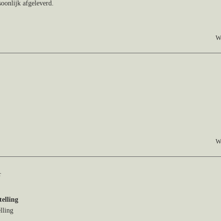
soonlijk afgeleverd.
W
W
r
telling
lling