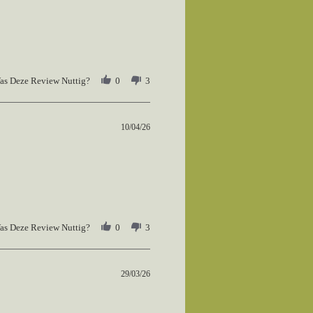
as Deze Review Nuttig?
0
3
10/04/26
as Deze Review Nuttig?
0
3
29/03/26