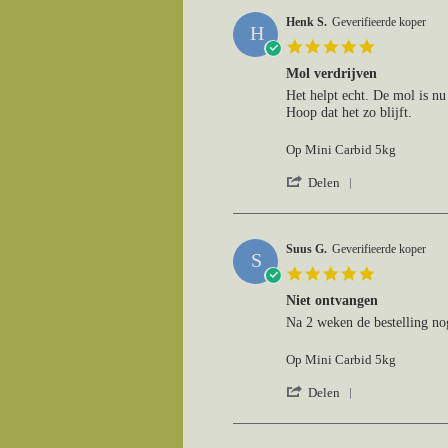
Henk S.
Geverifieerde koper
H
5.0
star
Mol verdrijven
rating
Review
review
Het helpt echt. De mol is nu
by
stating
Hoop dat het zo blijft.
Henk
Mol
S.
verdrijven
Op Mini Carbid 5kg
on
2
'
Delen
Aug
Share
2026
Review
by
Henk
Suus G.
Geverifieerde koper
S
S.
5.0
on
star
2
Niet ontvangen
rating
Aug
Review
review
Na 2 weken de bestelling nog
2026
by
stating
Suus
Niet
Op Mini Carbid 5kg
G.
ontvangen
on
'
Delen
26
Share
Jul
Review
2026
by