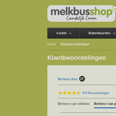
Carbid
Buitenhaarden
Home
Klantbeoordelingen
Klantbeoordelingen
Popup
Reviews door
content
starts
4.5
976 Beoordelingen
star
rating
Reviews van websites
Reviews van 