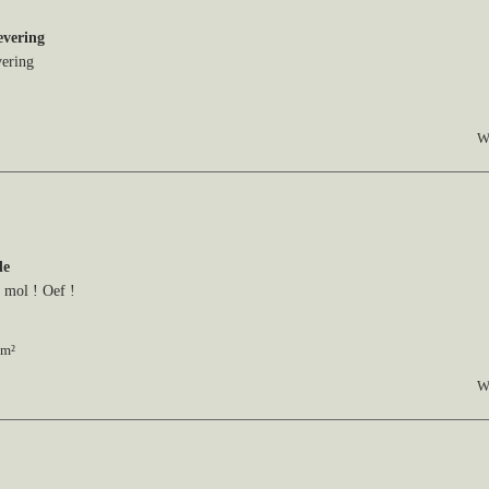
evering
vering
W
de
 mol ! Oef !
0m²
W