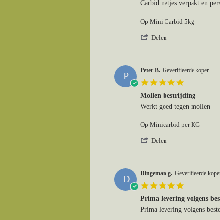
Mar
Review
review
Carbid netjes verpakt en per
2026
by
stating
Arnold
Carbid.
Op Mini Carbid 5kg
S.
on
'
Delen
8
Share
Mar
Review
2026
by
Arnold
Peter B.
Geverifieerde koper
P
S.
5.0
on
star
8
Mollen bestrijding
rating
Mar
Review
review
Werkt goed tegen mollen
2026
by
stating
Peter
Mollen
Op Minicarbid per KG
B.
bestrijding
on
'
Delen
16
Share
Feb
Review
2026
by
Peter
Dingeman g.
Geverifieerde kope
D
B.
5.0
on
star
16
Prima levering volgens bes
rating
Feb
Review
review
Prima levering volgens beste
2026
by
stating