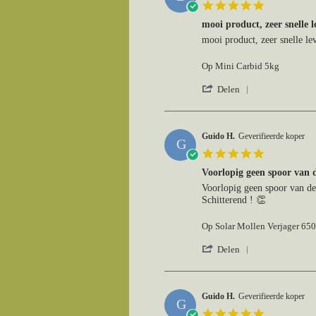
5.0
on
star
11
mooi product, zeer snelle l
rating
Jul
Review
review
mooi product, zeer snelle le
2026
by
stating
Bob
mooi
Op Mini Carbid 5kg
m.
product,
on
zeer
'
Delen
3
snelle
Share
Jun
levering
Review
2026
by
Bob
Guido H.
Geverifieerde koper
G
m.
5.0
on
star
3
Voorlopig geen spoor van 
rating
Jun
Review
review
Voorlopig geen spoor van de
2026
by
stating
Schitterend ! 👏
Guido
Voorlopig
H.
geen
Op Solar Mollen Verjager 65
on
spoor
12
van
'
Delen
May
de
Share
2026
Review
by
Guido
Guido H.
Geverifieerde koper
G
H.
5.0