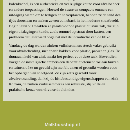
kolenkachel, is een authentieke en veelzijdige keuze voor afvalbeheer
en andere toepassingen. Hoewel de zware en compacte emmers een
uitdaging waren om te ledigen en te verplaatsen, hebben ze de tand des
tijds doorstaan en maken ze een comeback in het moderne straatbeeld.
Begin jaren '70 maakten ze plaats voor de plastic huisvuilzak, die zijn
eigen uitdagingen kende, zoals rommel op straat door katten, een
probleem dat later werd opgelost met de introductie van de kliko.
Vandaag de dag worden zinken vuilnisemmers steeds vaker gebruikt
voor afvalscheiding, met aparte bakken voor plastic, papier en glas. De
duurzaamheid van zink maakt het perfect voor deze taak. Bovendien
voegen de nostalgische emmers een decoratief element toe aan huizen
en tuinen, of ze nu gevuld zijn met bloemen of gebruikt worden voor
het opbergen van speelgoed. Ze zijn zelfs geschikt voor
afvalverbranding, dankzij de hittebestendige eigenschappen van zink.
Kortom, de zinken vuilnisemmer is een robuuste, stijlvolle en
praktische keuze voor diverse doeleinden.
Melkbusshop.nl