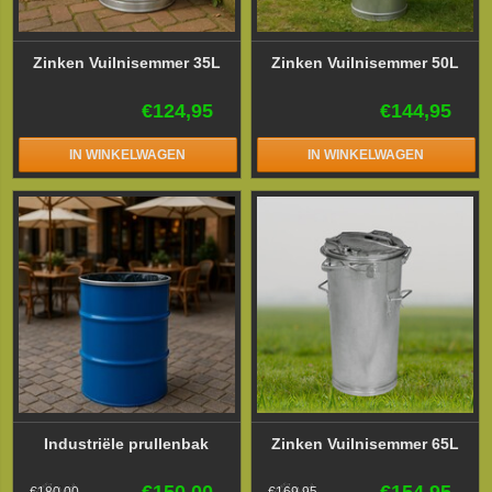
Zinken Vuilnisemmer 35L
Zinken Vuilnisemmer 50L
€124,95
€144,95
IN WINKELWAGEN
IN WINKELWAGEN
Industriële prullenbak
Zinken Vuilnisemmer 65L
€150,00
€154,95
€180,00
€169,95