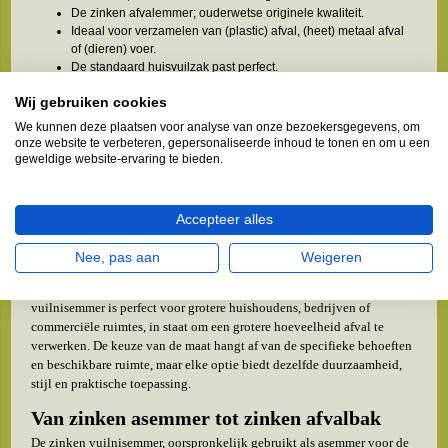
De zinken afvalemmer; ouderwetse originele kwaliteit.
Ideaal voor verzamelen van (plastic) afval, (heet) metaal afval
of (dieren) voer.
De standaard huisvuilzak past perfect.
Zelfs geschikt als terraskachel, plantenbak of cadeau.
Wij gebruiken cookies
Soorten zinken vuilnisemmers
We kunnen deze plaatsen voor analyse van onze bezoekersgegevens, om
onze website te verbeteren, gepersonaliseerde inhoud te tonen en om u een
Zinken vuilnisemmers, verkrijgbaar in diverse maten van 35, 50 tot 70
geweldige website-ervaring te bieden.
liter, bieden een duurzame, stijlvolle en praktische oplossing voor
verschillende afvalbeheer behoeften of decoratieve doeleinden.
De 35-liter variant, de kleinste maat, is ideaal voor kleine huishoudens
Accepteer alles
of als speciale recyclebak, maar behoudt nog steeds de industriële
uitstraling en duurzaamheid van grotere maten. De 50-liter optie is
Nee, pas aan
Weigeren
geschikt voor de meeste gezinnen, met voldoende capaciteit voor
dagelijks afval zonder te veel ruimte in beslag te nemen. De 70-liter
vuilnisemmer is perfect voor grotere huishoudens, bedrijven of
commerciële ruimtes, in staat om een grotere hoeveelheid afval te
verwerken. De keuze van de maat hangt af van de specifieke behoeften
en beschikbare ruimte, maar elke optie biedt dezelfde duurzaamheid,
stijl en praktische toepassing.
Van zinken asemmer tot zinken afvalbak
De zinken vuilnisemmer, oorspronkelijk gebruikt als asemmer voor de