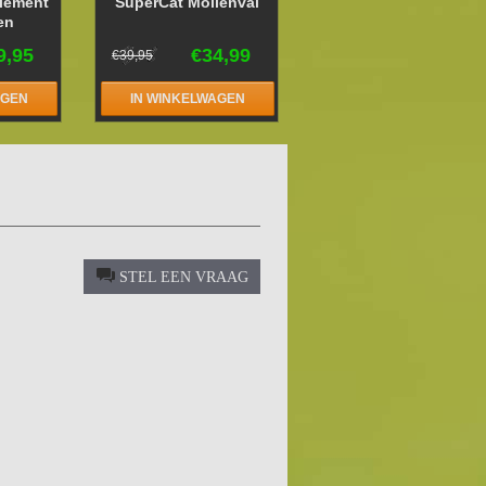
lement
SuperCat Mollenval
en
9,95
€34,99
€39,95
AGEN
IN WINKELWAGEN
STEL EEN VRAAG