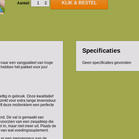
KLIK & BESTEL
Aantal:
Specificaties
ek naar een vangpakket van hoge
Geen specificaties gevonden
j hebben hét pakket voor jou!
tig in gebruik. Onze kwalitatief
zinkt voor extra lange levensduur.
ft deze mollenklem een perfecte
nd. De val is gemaakt van
s voorzien van een zwaaiklep die
l in, maar niet meer uit. Plaats de
en van wat voedingssuplement.
t er een mensengeur aan de