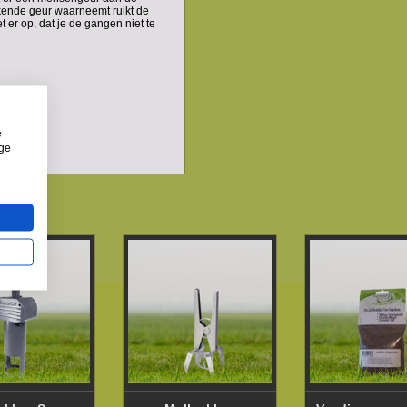
kende geur waarneemt ruikt de
t er op, dat je de gangen niet te
tten.
e
ige