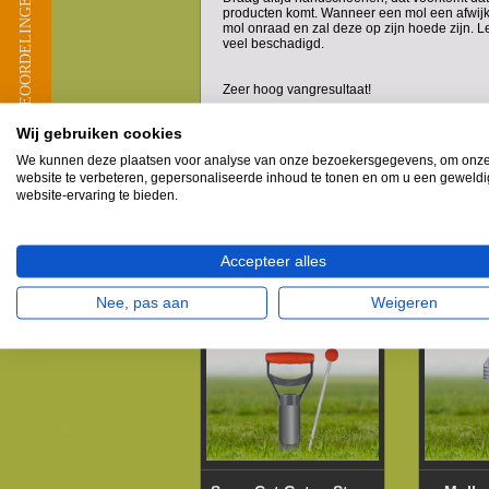
★ BEOORDELINGEN
producten komt. Wanneer een mol een afwij
mol onraad en zal deze op zijn hoede zijn. Le
veel beschadigd.
Zeer hoog vangresultaat!
NB: Ook geschikt voor het vangen van woelra
Wij gebruiken cookies
Een zeer betrouwbaar en efficiënt pakket!
We kunnen deze plaatsen voor analyse van onze bezoekersgegevens, om onz
website te verbeteren, gepersonaliseerde inhoud te tonen en om u een geweld
website-ervaring te bieden.
Accepteer alles
Gerelateerde producten
Nee, pas aan
Weigeren