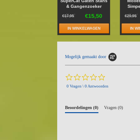
SuperCat Gaten Stans
Molle
& Gangenzoeker
Simpe
€15,50
€17,95
€29,95
IN WINKELWAGEN
IN W
Mogelijk gemaakt door
0.0
star
0 Vragen \ 0 Antwoorden
rating
Beoordelingen
(0)
Vragen
(0)