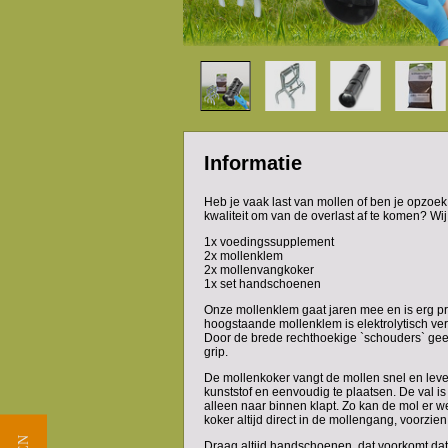
Informatie
Heb je vaak last van mollen of ben je opzo
kwaliteit om van de overlast af te komen? Wi
1x voedingssupplement
2x mollenklem
2x mollenvangkoker
1x set handschoenen
Onze mollenklem gaat jaren mee en is erg pret
hoogstaande mollenklem is elektrolytisch ver
Door de brede rechthoekige `schouders` gee
grip.
De mollenkoker vangt de mollen snel en leve
kunststof en eenvoudig te plaatsen. De val i
alleen naar binnen klapt. Zo kan de mol er we
koker altijd direct in de mollengang, voorzi
Draag altijd handschoenen, dat voorkomt da