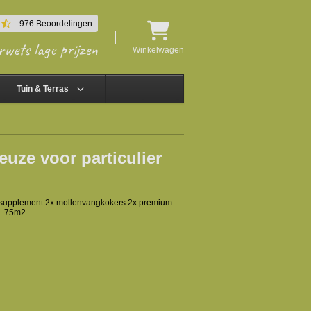
4.5
976 Beoordelingen
star
rwets lage prijzen
rating
Winkelwagen
Tuin & Terras
euze voor particulier
ngssupplement 2x mollenvangkokers 2x premium
a. 75m2