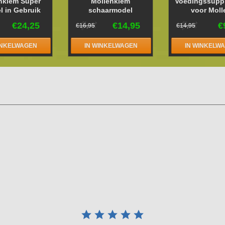
nklem Super
Mollenklem
Voedingssupp
l in Gebruik
schaarmodel
voor Moll
€24,25
€14,95
€
€16,95
€14,95
INKELWAGEN
IN WINKELWAGEN
IN WINKELW