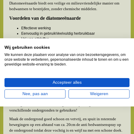
Diatomeeënaarde biedt een veilige en milieuvriendelijke manier om
bedwantsen te bestrijden, zonder chemische middelen.
Voordelen van de diatomeeënaarde
Effectieve werking
Eenvoudig in gebruikVeelvuldig herbruikbaar
Vrij van gifstoffen
Wij gebruiken cookies
Nadelen van diatomeeënaarde
We kunnen deze plaatsen voor analyse van onze bezoekersgegevens, om
Het mag officieel niet verkocht worden als
onze website te verbeteren, gepersonaliseerde inhoud te tonen en om u een
ongediertebestrijdingsmiddel
geweldige website-ervaring te bieden.
Kan irritatie veroorzaken
Anti bedwantsspray
Accepteer alles
De anti bedwants spray is een effectief bestrijdingsmiddel als het gaat
om bedwantsen bestrijden. Al decennia lang is de formule van deze
Nee, pas aan
Weigeren
anti bedwants spray succesvol vanwege zijn mechanische (fysische)
werking. Daarnaast is het ook nog eens simpel in gebruik en zou
verschillende ondergronden te gebruiken!
Maak de ondergrond goed schoon en vetvrij, en spuit in roterende
bewegingen op een afstand van ca. 20cm de anti bedwantsenspray op
de ondergrond totdat deze vochtig is en wrijf na met een schone doek.