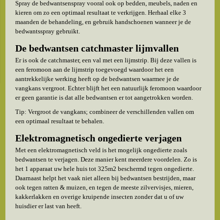
Spray de bedwantsenspray vooral ook op bedden, meubels, naden en
kieren om zo een optimaal resultaat te verkrijgen. Herhaal elke 3
maanden de behandeling, en gebruik handschoenen wanneer je de
bedwantsspray gebruikt.
De bedwantsen catchmaster lijmvallen
Er is ook de catchmaster, een val met een lijmstrip. Bij deze vallen is
een feromoon aan de lijmstrip toegevoegd waardoor het een
aantrekkelijke werking heeft op de bedwantsen waarmee je de
vangkans vergroot. Echter blijft het een natuurlijk feromoon waardoor
er geen garantie is dat alle bedwantsen er tot aangetrokken worden.
Tip: Vergroot de vangkans; combineer de verschillenden vallen om
een optimaal resultaat te behalen.
Elektromagnetisch ongedierte verjagen
Met een elektromagnetisch veld is het mogelijk ongedierte zoals
bedwantsen te verjagen. Deze manier kent meerdere voordelen. Zo is
het 1 apparaat uw hele huis tot 325m2 beschermd tegen ongedierte.
Daarnaast helpt het vaak niet alleen bij bedwantsen bestrijden, maar
ook tegen ratten & muizen, en tegen de meeste zilvervisjes, mieren,
kakkerlakken en overige kruipende insecten zonder dat u of uw
huisdier er last van heeft.