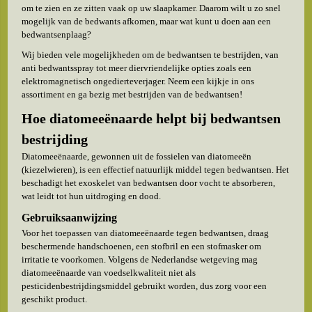
om te zien en ze zitten vaak op uw slaapkamer. Daarom wilt u zo snel
mogelijk van de bedwants afkomen, maar wat kunt u doen aan een
bedwantsenplaag?
Wij bieden vele mogelijkheden om de bedwantsen te bestrijden, van
anti bedwantsspray tot meer diervriendelijke opties zoals een
elektromagnetisch ongedierteverjager. Neem een kijkje in ons
assortiment en ga bezig met bestrijden van de bedwantsen!
Hoe diatomeeënaarde helpt bij bedwantsen
bestrijding
Diatomeeënaarde, gewonnen uit de fossielen van diatomeeën
(kiezelwieren), is een effectief natuurlijk middel tegen bedwantsen. Het
beschadigt het exoskelet van bedwantsen door vocht te absorberen,
wat leidt tot hun uitdroging en dood.
Gebruiksaanwijzing
Voor het toepassen van diatomeeënaarde tegen bedwantsen, draag
beschermende handschoenen, een stofbril en een stofmasker om
irritatie te voorkomen. Volgens de Nederlandse wetgeving mag
diatomeeënaarde van voedselkwaliteit niet als
pesticidenbestrijdingsmiddel gebruikt worden, dus zorg voor een
geschikt product.