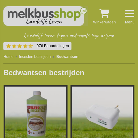
Winkelwagen
Menu
Landelijk leven tegen ouderwets lage prijzen
4.5
976 Beoordelingen
star
rating
Home
Insecten bestrijden
Bedwantsen
Bedwantsen bestrijden