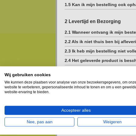
1.5 Kan ik mijn bestelling ook op
2 Levertijd en Bezorging
2.1 Wanneer ontvang ik mijn beste
2.2 Als ik niet thuis ben bij afleve
2.3 Ik heb mijn bestelling niet vo
2.4 Het geleverde product is besc
2.5 Krijg ik ook een track & trace 
Wij gebruiken cookies
We kunnen deze plaatsen voor analyse van onze bezoekersgegevens, om onz
3 Betalen
website te verbeteren, gepersonaliseerde inhoud te tonen en om u een geweld
website-ervaring te bieden.
3.1 Wat zijn de mogelijkheden van
3.2 Kan ik betalen met een accept
Accepteer alles
3.3 Kan ik achteraf betalen?
Nee, pas aan
Weigeren