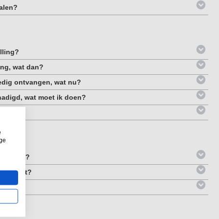
halen?
lling?
ring, wat dan?
lledig ontvangen, wat nu?
hadigd, wat moet ik doen?
code?
e
ige
 betalen?
girokaart?