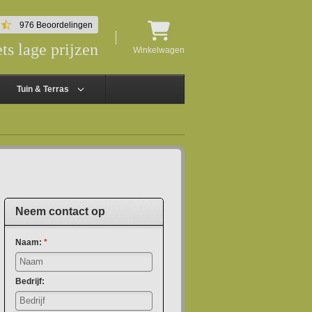
4.5
976 Beoordelingen
star
ts lage prijzen
rating
Winkelwagen
Tuin & Terras
Neem contact op
Naam:
*
Bedrijf: