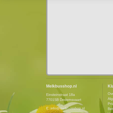
Melkbusshop.nl
Kl
Ov
Einsteinstraat 18a
Al
7701SB Dedemsvaart
Pri
E:
info@melkbusshop.nl
Be