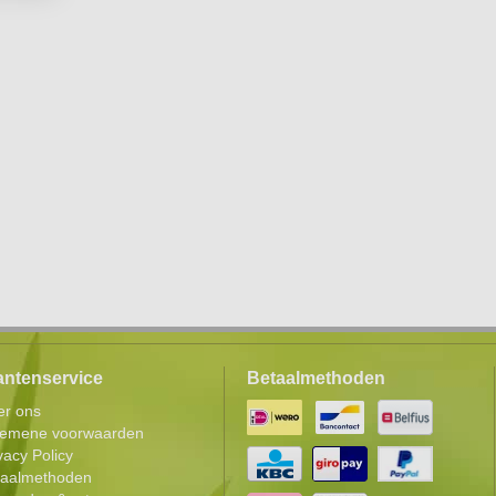
antenservice
Betaalmethoden
er ons
gemene voorwaarden
vacy Policy
taalmethoden