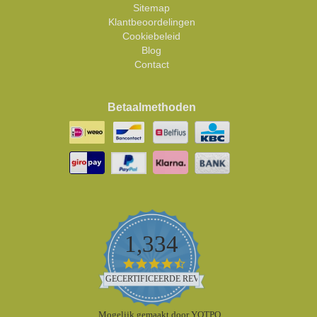
Sitemap
Klantbeoordelingen
Cookiebeleid
Blog
Contact
Betaalmethoden
1,334
4.5
star
GECERTIFICEERDE REVIEWS
rating
Mogelijk gemaakt door YOTPO