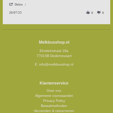
by
stating
'
Jul
prima
Delen
Share
a.
kwaliteit
26/07/25
Review
0
0
on
en
by
26
snelle
Jul
Jul
levering
a.
2025
on
26
Jul
Melkbusshop.nl
2025
Einsteinstraat 18a
7701SB Dedemsvaart
E:
info@melkbusshop.nl
Klantenservice
Over ons
Algemene voorwaarden
Privacy Policy
Betaalmethoden
Verzenden & retourneren