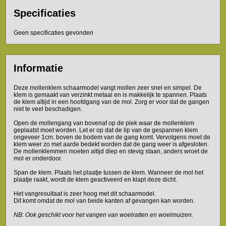
Specificaties
Geen specificaties gevonden
Informatie
Deze mollenklem schaarmodel vangt mollen zeer snel en simpel. De
klem is gemaakt van verzinkt metaal en is makkelijk te spannen. Plaats
de klem altijd in een hoofdgang van de mol. Zorg er voor dat de gangen
niet te veel beschadigen.
Open de mollengang van bovenaf op de plek waar de mollenklem
geplaatst moet worden. Let er op dat de lip van de gespannen klem
ongeveer 1cm. boven de bodem van de gang komt. Vervolgens moet de
klem weer zo met aarde bedekt worden dat de gang weer is afgesloten.
De mollenklemmen moeten altijd diep en stevig staan, anders wroet de
mol er onderdoor.
Span de klem. Plaats het plaatje tussen de klem. Wanneer de mol het
plaatje raakt, wordt de klem geactiveerd en klapt deze dicht.
Het vangresultaat is zeer hoog met dit schaarmodel.
Dit komt omdat de mol van beide kanten af gevangen kan worden.
NB: Ook geschikt voor het vangen van woelratten en woelmuizen.