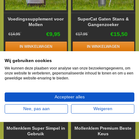
Voedingssupplement voor
SuperCat Gaten Stans &
Mollen
Gangenzoeker
€9,95
€15,50
€14,95
€17,95
IN WINKELWAGEN
IN WINKELWAGEN
Wij gebruiken cookies
We kunnen deze plaatsen voor analyse van onze bezoekersgegevens, om
onze website te verbeteren, gepersonaliseerde inhoud te tonen en om u een
geweldige website-ervaring te bieden.
Accepteer alles
Nee, pas aan
Weigeren
Mollenklem Super Simpel in
Mollenklem Premium Beste
Gebruik
Keus