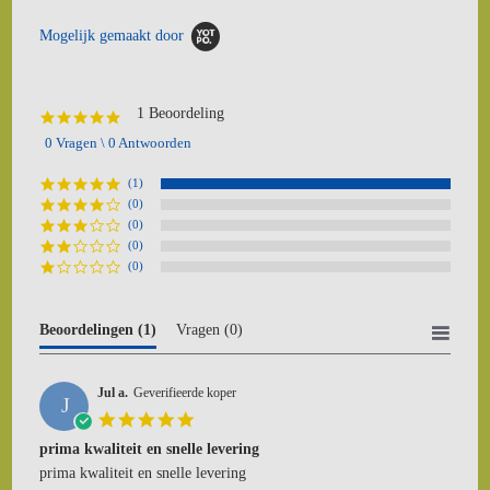
Mogelijk gemaakt door
1 Beoordeling
5.0
star
0 Vragen \ 0 Antwoorden
rating
(1)
(0)
(0)
(0)
(0)
Beoordelingen
(1)
Vragen
(0)
Jul a.
Geverifieerde koper
J
5.0
star
prima kwaliteit en snelle levering
rating
Review
review
prima kwaliteit en snelle levering