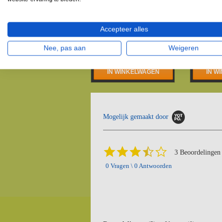
Mollenklem
SuperC
Accepteer alles
schaarmodel
Nee, pas aan
Weigeren
€14,95
€16,95
€39,95
IN WINKELWAGEN
IN W
Mogelijk gemaakt door
3.3
3 Beoordelingen
star
0 Vragen \ 0 Antwoorden
rating