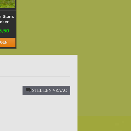
n Stans
eker
5,50
AGEN
STEL EEN VRAAG