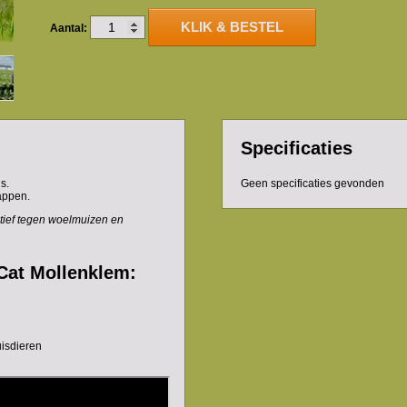
KLIK & BESTEL
Aantal:
Specificaties
s.
Geen specificaties gevonden
appen.
tief tegen woelmuizen en
Cat Mollenklem:
uisdieren