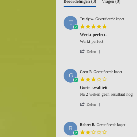
Beoordelingen
(3)
Vragen
(0)
Trudy w.
Geverifieerde koper
T
5.0
star
Werkt perfect.
rating
Review
review
Werkt perfect.
by
stating
'
Trudy
Werkt
Delen
Share
w.
perfect.
Review
on
by
9
Trudy
Geert P.
Geverifieerde koper
Aug
G
w.
2025
3.0
on
star
9
Goeie kwaliteit
rating
Aug
Review
review
Na 2 weken geen resultaat nog
2025
by
stating
'
Geert
Goeie
Delen
Share
P.
kwaliteit
Review
on
by
27
Geert
Robert B.
Geverifieerde koper
Oct
R
P.
2023
2.0
on