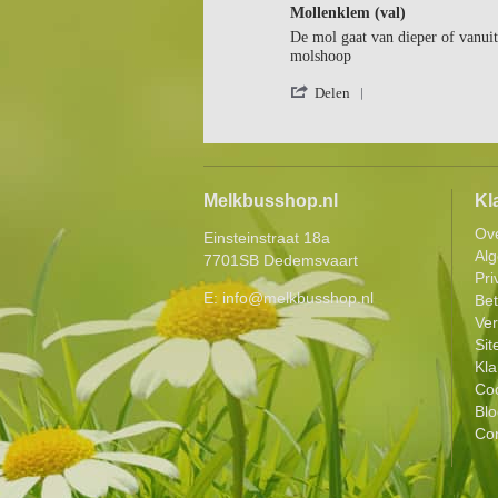
star
27
Mollenklem (val)
rating
Oct
Review
review
De mol gaat van dieper of vanuit
2023
by
stating
molshoop
Robert
Mollenklem
'
B.
(val)
Delen
Share
on
Review
16
by
Feb
Robert
2021
B.
Melkbusshop.nl
Kl
on
16
Ov
Einsteinstraat 18a
Feb
Al
7701SB Dedemsvaart
2021
Pri
E:
info@melkbusshop.nl
Be
Ver
Si
Kla
Coo
Blo
Con