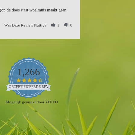
lf)op de doos staat woelmuis maakt geen
Was Deze Review Nuttig?
1
0
1,266
4.5
star
GECERTIFICEERDE REVIEWS
rating
Mogelijk gemaakt door YOTPO