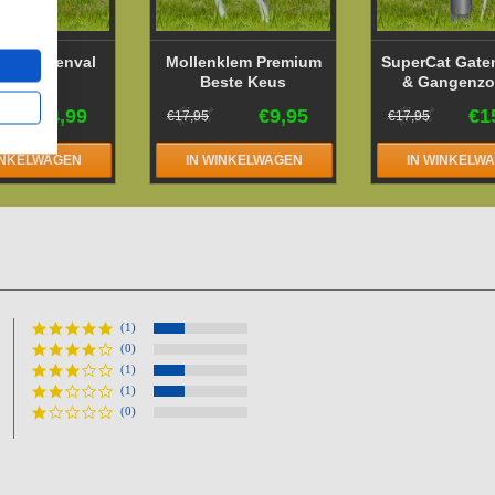
at Mollenval
Mollenklem Premium
SuperCat Gate
Beste Keus
& Gangenzo
€34,99
€9,95
€1
€17,95
€17,95
INKELWAGEN
IN WINKELWAGEN
IN WINKELW
(1)
(0)
(1)
(1)
(0)