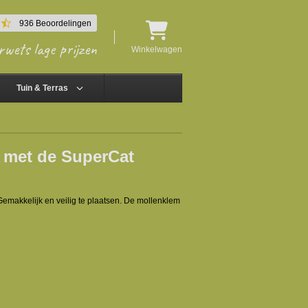
4.5
936 Beoordelingen
star
rwets lage prijzen
rating
Winkelwagen
Tuin & Terras
 met de SuperCat
makkelijk en veilig te plaatsen. De mollenklem