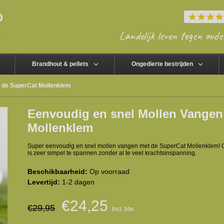
Landelijk leven tegen oude
Brandhout & pellets
Ongedierte bestrijden
t de SuperCat Mollenklem
Eenvoudig en snel Mollen Vangen
Mollenklem
Super eenvoudig en snel mollen vangen met de SuperCat Mollenklem! Ge
is zeer simpel te spannen zonder al te veel krachtsinspanning.
Beschikbaarheid:
Op voorraad
Levertijd:
1-2 dagen
€24,25
€29,95
Incl. btw