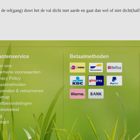
 de rel(gang) duwt het de val dicht met aarde en gaat dan wel of niet dicht(ha
antenservice
Betaalmethoden
er ons
gemene voorwaarden
vacy Policy
taalmethoden
zenden & retourneren
temap
ntbeoordelingen
kiebeleid
g
tact