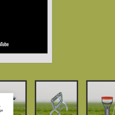
e
ige