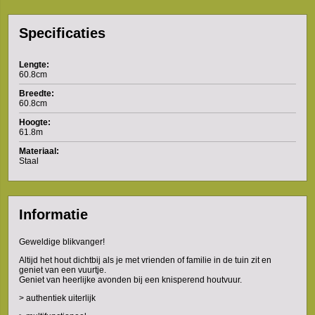
Specificaties
Lengte:
60.8cm
Breedte:
60.8cm
Hoogte:
61.8m
Materiaal:
Staal
Informatie
Geweldige blikvanger!
Altijd het hout dichtbij als je met vrienden of familie in de tuin zit en
geniet van een vuurtje.
Geniet van heerlijke avonden bij een knisperend houtvuur.
> authentiek uiterlijk