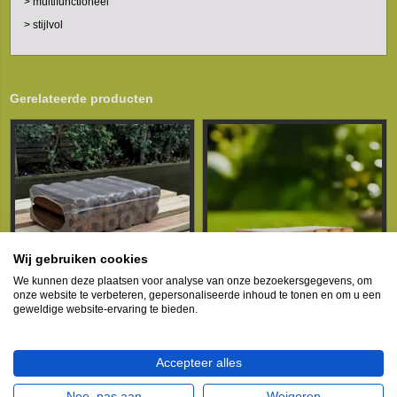
> multifunctioneel
> stijlvol
Gerelateerde producten
Wij gebruiken cookies
We kunnen deze plaatsen voor analyse van onze bezoekersgegevens, om
onze website te verbeteren, gepersonaliseerde inhoud te tonen en om u een
geweldige website-ervaring te bieden.
A kwaliteit Pini Kay briketten
A kwaliteit RUF briketten 1
1 pak van 10kg
pak van 10kg
Accepteer alles
€12,50
€11,50
Nee, pas aan
Weigeren