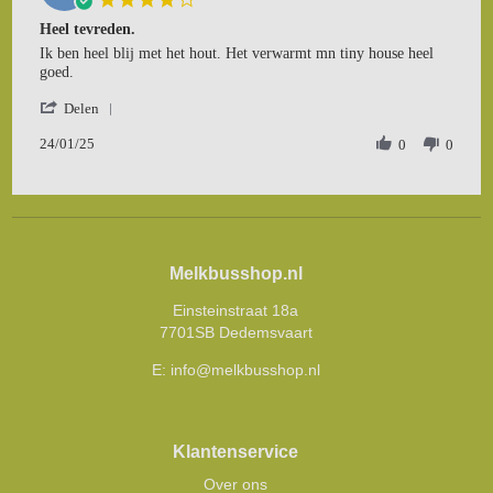
star
Heel tevreden.
rating
Review
review
Ik ben heel blij met het hout. Het verwarmt mn tiny house heel
by
stating
goed.
Ivonne
Heel
'
S.
tevreden.
Delen
Share
on
24/01/25
Review
0
0
24
by
Jan
Ivonne
2025
S.
on
24
Jan
Melkbusshop.nl
2025
Einsteinstraat 18a
7701SB Dedemsvaart
E:
info@melkbusshop.nl
Klantenservice
Over ons