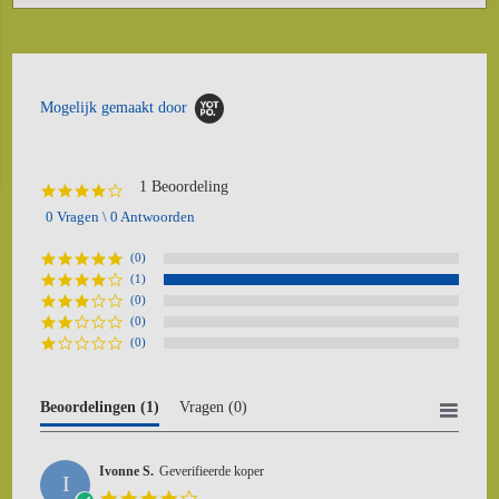
Mogelijk gemaakt door
1 Beoordeling
4.0
star
0 Vragen \ 0 Antwoorden
rating
(0)
(1)
(0)
(0)
(0)
Beoordelingen
(1)
Vragen
(0)
Ivonne S.
Geverifieerde koper
I
4.0