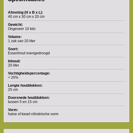
Afmeting (H x B x L):
40 cm x 30 cm x 20 cm
Gewicht:
Ongeveer 10 kilo
Volume:
1 zak van 20 liter
Soort:
Essenhout ovengedroogd
Inhoud:
20 liter
Vochtigheidspercentage:
< 20%
Lengte houtblokken:
25 cm
Doorsnede houtblokken:
tussen 5 en 15 cm
Vorm:
halve of kwart cilindrische vorm