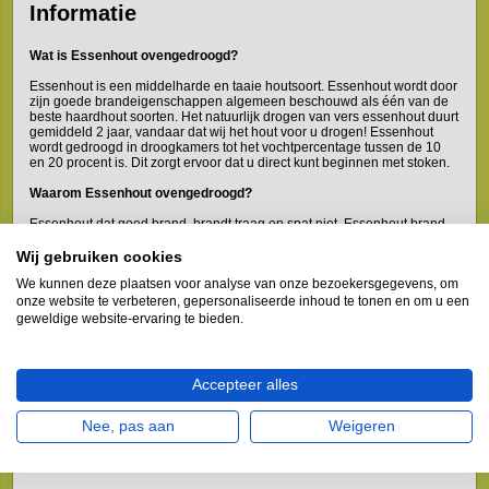
Informatie
Wat is Essenhout ovengedroogd?
Essenhout is een middelharde en taaie houtsoort. Essenhout wordt door
zijn goede brandeigenschappen algemeen beschouwd als één van de
beste haardhout soorten. Het natuurlijk drogen van vers essenhout duurt
gemiddeld 2 jaar, vandaar dat wij het hout voor u drogen! Essenhout
wordt gedroogd in droogkamers tot het vochtpercentage tussen de 10
en 20 procent is. Dit zorgt ervoor dat u direct kunt beginnen met stoken.
Waarom Essenhout ovengedroogd?
Essenhout dat goed brand, brandt traag en spat niet. Essenhout brand
mooi en rustig. Door de lage vochtigheid is essen, bijzonder goed te
stoken.
Wij gebruiken cookies
Lange brandduur
We kunnen deze plaatsen voor analyse van onze bezoekersgegevens, om
Hoge Warmteafgifte
onze website te verbeteren, gepersonaliseerde inhoud te tonen en om u een
Laag vochtpercentage
geweldige website-ervaring te bieden.
Hoe steek ik Essenhout aan?
Accepteer alles
Leg een paar aanmaakblokjes tussen het aanmaakhout. Steek deze
aanmaakblokjes aan met behulp van lucifers of een aansteker. Hierdoor
ontstaat er snel een vlam die het aanmaakhout en het essenhout
Nee, pas aan
Weigeren
eronder zal aansteken.