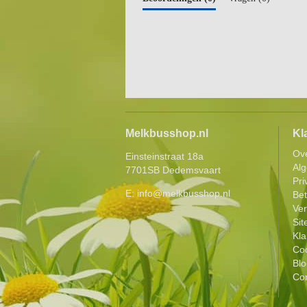
Melkbusshop.nl
Kl
Ov
Einsteinstraat 18a
Al
7701SB Dedemsvaart
Pri
E:
info@melkbusshop.nl
Be
Ver
Si
Kla
Coo
Blo
Con