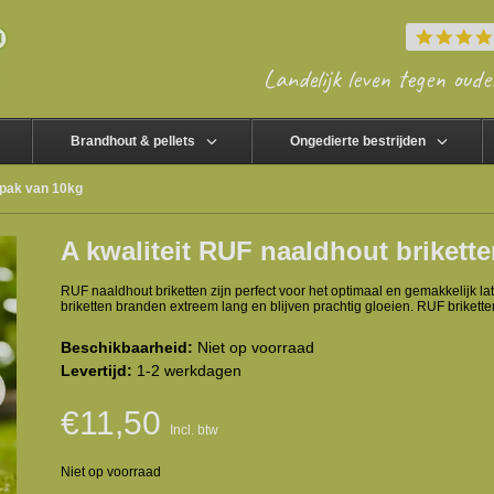
Landelijk leven tegen oude
Brandhout & pellets
Ongedierte bestrijden
 pak van 10kg
A kwaliteit RUF naaldhout brikett
RUF naaldhout briketten zijn perfect voor het optimaal en gemakkelijk l
briketten branden extreem lang en blijven prachtig gloeien. RUF briket
Beschikbaarheid:
Niet op voorraad
Levertijd:
1-2 werkdagen
€11,50
Incl. btw
Niet op voorraad