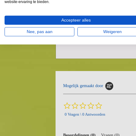
website-ervaring te bieden.
glashelder en hoef je, je geen zorgen te mak
schoorsteenpijp. RUF briketten zijn de ideal
waardoor je jouw warmtebron op zijn best ku
Hoe steek ik RUF naaldhout briketten aan?
Accepteer alles
Gebruik een paar aanmaakblokjes en aanma
te steken. Plaats twee briketten naast elkaa
Nee, pas aan
Weigeren
hierdoor ontstaat een handige tunnel. Zorg e
kan circuleren voor een perfecte verbrandin
Mogelijk gemaakt door
0.0
star
0 Vragen \ 0 Antwoorden
rating
Beoordelingen
(0)
Vragen
(0)