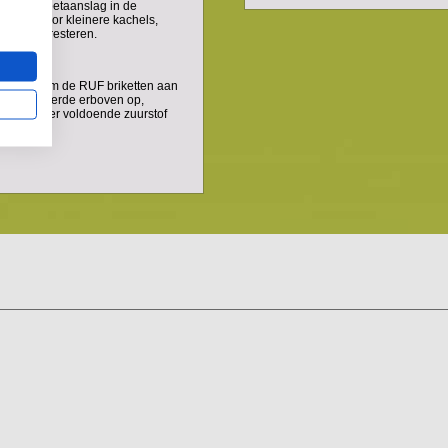
en over roetaanslag in de
e keuze voor kleinere kachels,
nt laten presteren.
akhout om de RUF briketten aan
r met een derde erboven op,
rvoor dat er voldoende zuurstof
g.