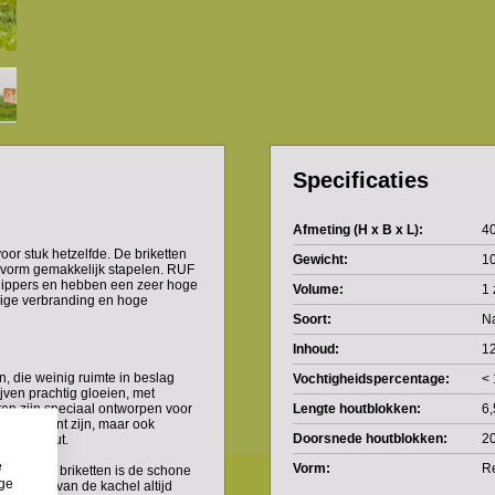
Specificaties
Afmeting (H x B x L):
40
oor stuk hetzelfde. De briketten
Gewicht:
10
n vorm gemakkelijk stapelen. RUF
snippers en hebben een zeer hoge
Volume:
1 
rige verbranding en hoge
Soort:
N
Inhoud:
12
, die weinig ruimte in beslag
Vochtigheidspercentage:
<
ven prachtig gloeien, met
ten zijn speciaal ontworpen voor
Lengte houtblokken:
6,
en efficiënt zijn, maar ook
Doorsnede houtblokken:
2
 haardhout.
e
Vorm:
Re
nze RUF briketten is de schone
ige
t de ruit van de kachel altijd