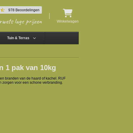
4.4
978 Beoordelingen
star
rwets lage prijzen
rating
Winkelwagen
Tuin & Terras
en 1 pak van 10kg
aten branden van de haard of kachel. RUF
ten zorgen voor een schone verbranding.