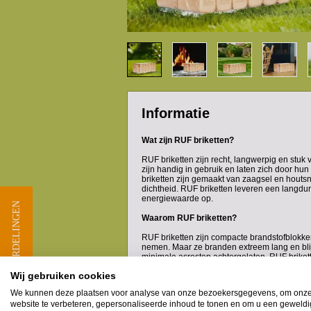
Informatie
Wat zijn RUF briketten?
RUF briketten zijn recht, langwerpig en stuk v
zijn handig in gebruik en laten zich door hu
briketten zijn gemaakt van zaagsel en hout
dichtheid. RUF briketten leveren een langdu
energiewaarde op.
★ BEOORDELINGEN
Waarom RUF briketten?
RUF briketten zijn compacte brandstofblokken
nemen. Maar ze branden extreem lang en blij
minimale asresten achtergelaten. RUF briket
kleinere kachels, wat betekent dat ze niet alle
Wij gebruiken cookies
kostenbesparend in vergelijking met gewoon
We kunnen deze plaatsen voor analyse van onze bezoekersgegevens, om onz
Een van de opvallende eigenschappen van o
website te verbeteren, gepersonaliseerde inhoud te tonen en om u een geweld
verbranding en hoog rendement. Hierdoor blijf