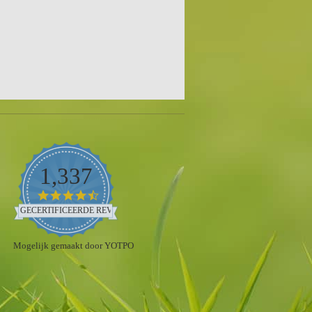
1,337
4.5
star
GECERTIFICEERDE REVIEWS
rating
Mogelijk gemaakt door YOTPO