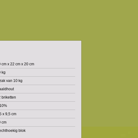
 cm x 22 cm x 20 cm
 kg
zak van 10 kg
aaldhout
 briketten
 10%
5 x 9,5 cm
0 cm
chthoekig blok