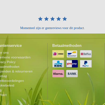
Momenteel zijn er geenreviews voor dit product.
antenservice
Betaalmethoden
er ons
gemene voorwaarden
vacy Policy
taalmethoden
zenden & retourneren
temap
ntbeoordelingen
kiebeleid
g
tact