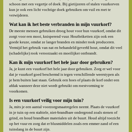
schoon met een vegertje of doek. Bij gietijzeren of stalen vuurkorven
kun je ook een licht vochtige doek gebruiken om vuil en roet te
verwijderen.
Wat kan ik het beste verbranden in mijn vuurkorf?
De meeste mensen gebruiken droog hout voor hun vuurkorf, omdat dit
zorgt voor een mooi, knisperend vuur. Houtbriketten zijn ook een
goede keuze, omdat ze langer branden en minder rook produceren.
Vermijd het gebruik van nat en behandeld/geverfd hout, omdat dit veel
(schadelijke) rook veroorzaakt en moeilijker ontbrandt.
Kan ik mijn vuurkorf het hele jaar door gebruiken?
Ja, je kunt een vuurkorf het hele jaar door gebruiken. Zorg er wel voor
dat je vuurkorf goed beschermd is tegen verschillende weerstypen als
je hem buiten laat staan. Gebruik een hoes of plaats de korf onder een
afdak wanneer deze niet wordt gebruikt om roestvorming te
voorkomen.
Is een vuurkorf veilig voor mijn tuin?
Ja, mits je een aantal voorzorgsmaatregelen neemt. Plaats de vuurkorf
in je tuin op een stabiele, niet-brandbare ondergrond zoals stenen of
grind, en houd brandbare materialen uit de buurt. Houd altijd toezicht
op het vuur en zorg dat er blusmiddelen zoals een emmer zand of een
tuinslang in de buurt zijn.