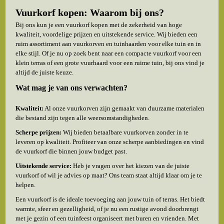
Vuurkorf kopen: Waarom bij ons?
Bij ons kun je een vuurkorf kopen met de zekerheid van hoge
kwaliteit, voordelige prijzen en uitstekende service. Wij bieden een
ruim assortiment aan vuurkorven en tuinhaarden voor elke tuin en in
elke stijl. Of je nu op zoek bent naar een compacte vuurkorf voor een
klein terras of een grote vuurhaard voor een ruime tuin, bij ons vind je
altijd de juiste keuze.
Wat mag je van ons verwachten?
Kwaliteit:
Al onze vuurkorven zijn gemaakt van duurzame materialen
die bestand zijn tegen alle weersomstandigheden.
Scherpe prijzen:
Wij bieden betaalbare vuurkorven zonder in te
leveren op kwaliteit. Profiteer van onze scherpe aanbiedingen en vind
de vuurkorf die binnen jouw budget past.
Uitstekende service:
Heb je vragen over het kiezen van de juiste
vuurkorf of wil je advies op maat? Ons team staat altijd klaar om je te
helpen.
Een vuurkorf is de ideale toevoeging aan jouw tuin of terras. Het biedt
warmte, sfeer en gezelligheid, of je nu een rustige avond doorbrengt
met je gezin of een tuinfeest organiseert met buren en vrienden. Met