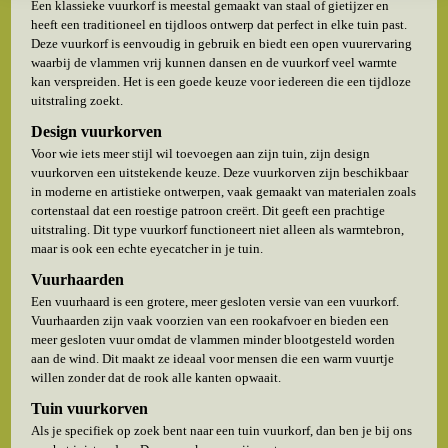
Een klassieke vuurkorf is meestal gemaakt van staal of gietijzer en
heeft een traditioneel en tijdloos ontwerp dat perfect in elke tuin past.
Deze vuurkorf is eenvoudig in gebruik en biedt een open vuurervaring
waarbij de vlammen vrij kunnen dansen en de vuurkorf veel warmte
kan verspreiden. Het is een goede keuze voor iedereen die een tijdloze
uitstraling zoekt.
Design vuurkorven
Voor wie iets meer stijl wil toevoegen aan zijn tuin, zijn design
vuurkorven een uitstekende keuze. Deze vuurkorven zijn beschikbaar
in moderne en artistieke ontwerpen, vaak gemaakt van materialen zoals
cortenstaal dat een roestige patroon creërt. Dit geeft een prachtige
uitstraling. Dit type vuurkorf functioneert niet alleen als warmtebron,
maar is ook een echte eyecatcher in je tuin.
Vuurhaarden
Een vuurhaard is een grotere, meer gesloten versie van een vuurkorf.
Vuurhaarden zijn vaak voorzien van een rookafvoer en bieden een
meer gesloten vuur omdat de vlammen minder blootgesteld worden
aan de wind. Dit maakt ze ideaal voor mensen die een warm vuurtje
willen zonder dat de rook alle kanten opwaait.
Tuin vuurkorven
Als je specifiek op zoek bent naar een tuin vuurkorf, dan ben je bij ons