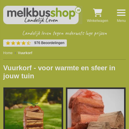
Winkelwagen
Menu
Landelijk leven tegen ouderwets lage prijzen
4.5
976 Beoordelingen
star
rating
Home
Vuurkorf
Vuurkorf - voor warmte en sfeer in
jouw tuin