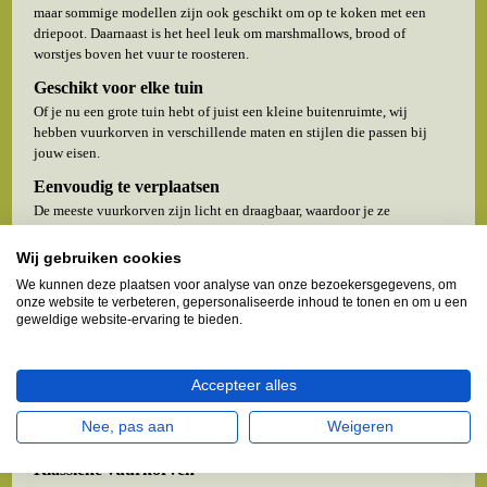
maar sommige modellen zijn ook geschikt om op te koken met een
driepoot. Daarnaast is het heel leuk om marshmallows, brood of
worstjes boven het vuur te roosteren.
Geschikt voor elke tuin
Of je nu een grote tuin hebt of juist een kleine buitenruimte, wij
hebben vuurkorven in verschillende maten en stijlen die passen bij
jouw eisen.
Eenvoudig te verplaatsen
De meeste vuurkorven zijn licht en draagbaar, waardoor je ze
gemakkelijk kunt verplaatsen binnen de tuin of zelfs mee kunt nemen
naar andere feestlocaties.
Wij gebruiken cookies
Duurzaam en onderhoudsvriendelijk
We kunnen deze plaatsen voor analyse van onze bezoekersgegevens, om
onze website te verbeteren, gepersonaliseerde inhoud te tonen en om u een
Onze vuurkorven zijn gemaakt van hoogwaardige materialen zoals
geweldige website-ervaring te bieden.
staal, gietijzer of roestvrij staal, waardoor ze bestand zijn tegen
verschillende weersomstandigheden en jarenlang meegaan.
Soorten vuurkorven
Accepteer alles
Er zijn veel verschillende soorten vuurkorven verkrijgbaar met elk hun
Nee, pas aan
Weigeren
eigen unieke voordelen en toepassingen.
Klassieke vuurkorven