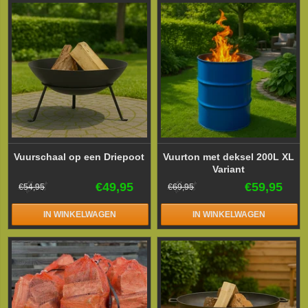
Vuurschaal op een Driepoot
Vuurton met deksel 200L XL
Variant
€49,95
€59,95
€54,95
€69,95
IN WINKELWAGEN
IN WINKELWAGEN