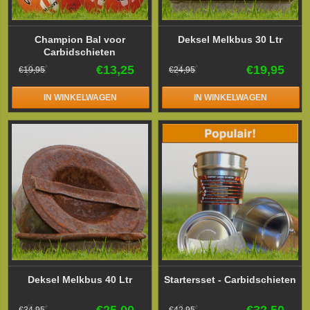
Champion Bal voor
Deksel Melkbus 30 Ltr
Carbidschieten
€13,25
€19,95
€19,95
€24,95
IN WINKELWAGEN
IN WINKELWAGEN
Deksel Melkbus 40 Ltr
Startersset - Carbidschieten
€25,00
€32,50
€34,95
€42,95