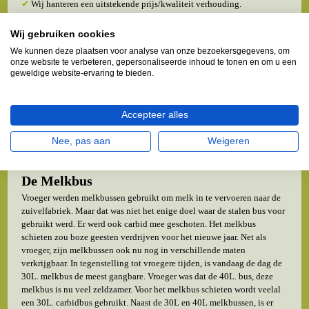
✔
Wij hanteren een uitstekende prijs/kwaliteit verhouding.
✔
U ontvangt 3 maanden garantie* op een melkbus.
✔
Voor de beginners hebben wij een
Startset Carbid Schieten
.
Wij gebruiken cookies
We kunnen deze plaatsen voor analyse van onze bezoekersgegevens, om
onze website te verbeteren, gepersonaliseerde inhoud te tonen en om u een
geweldige website-ervaring te bieden.
Accepteer alles
Nee, pas aan
Weigeren
De Melkbus
Vroeger werden melkbussen gebruikt om melk in te vervoeren naar de
zuivelfabriek. Maar dat was niet het enige doel waar de stalen bus voor
gebruikt werd. Er werd ook carbid mee geschoten. Het melkbus
schieten zou boze geesten verdrijven voor het nieuwe jaar. Net als
vroeger, zijn melkbussen ook nu nog in verschillende maten
verkrijgbaar. In tegenstelling tot vroegere tijden, is vandaag de dag de
30L. melkbus de meest gangbare. Vroeger was dat de 40L. bus, deze
melkbus is nu veel zeldzamer. Voor het melkbus schieten wordt veelal
een 30L. carbidbus gebruikt. Naast de 30L en 40L melkbussen, is er