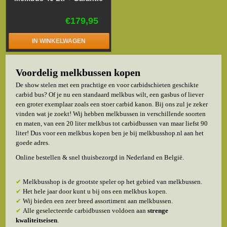
€179,95
IN WINKELWAGEN
Voordelig melkbussen kopen
De show stelen met een prachtige en voor carbidschieten geschikte
carbid bus? Of je nu een standaard melkbus wilt, een gasbus of liever
een groter exemplaar zoals een stoer carbid kanon. Bij ons zul je zeker
vinden wat je zoekt! Wij hebben melkbussen in verschillende soorten
en maten, van een 20 liter melkbus tot carbidbussen van maar liefst 90
liter! Dus voor een melkbus kopen ben je bij melkbusshop.nl aan het
goede adres.
Online bestellen & snel thuisbezorgd in Nederland en België.
✔
Melkbusshop is de grootste speler op het gebied van melkbussen.
✔
Het hele jaar door kunt u bij ons een melkbus kopen.
✔
Wij bieden een zeer breed assortiment aan melkbussen.
✔
Alle geselecteerde carbidbussen voldoen aan
strenge
kwaliteitseisen
.