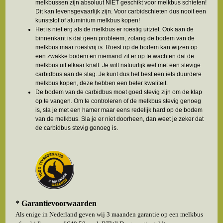
melkbussen zijn absoluut NIET geschikt voor melkbus schieten!
Dit kan levensgevaarlijk zijn. Voor carbidschieten dus nooit een
kunststof of aluminium melkbus kopen!
Het is niet erg als de melkbus er roestig uitziet. Ook aan de
binnenkant is dat geen probleem, zolang de bodem van de
melkbus maar roestvrij is. Roest op de bodem kan wijzen op
een zwakke bodem en niemand zit er op te wachten dat de
melkbus uit elkaar knalt. Je wilt natuurlijk wel met een stevige
carbidbus aan de slag. Je kunt dus het best een iets duurdere
melkbus kopen, deze hebben een beter kwaliteit.
De bodem van de carbidbus moet goed stevig zijn om de klap
op te vangen. Om te controleren of de melkbus stevig genoeg
is, sla je met een hamer maar eens redelijk hard op de bodem
van de melkbus. Sla je er niet doorheen, dan weet je zeker dat
de carbidbus stevig genoeg is.
* Garantievoorwaarden
Als enige in Nederland geven wij 3 maanden garantie op een melkbus