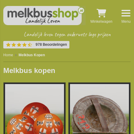
Winkelwagen
Menu
Landelijk leven tegen ouderwets lage prijzen
4.4
978 Beoordelingen
star
rating
Home
Melkbus Kopen
Melkbus kopen