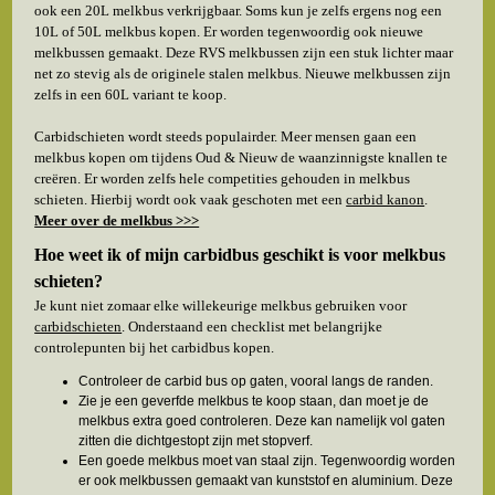
ook een 20L melkbus verkrijgbaar. Soms kun je zelfs ergens nog een
10L of 50L melkbus kopen. Er worden tegenwoordig ook nieuwe
melkbussen gemaakt. Deze RVS melkbussen zijn een stuk lichter maar
net zo stevig als de originele stalen melkbus. Nieuwe melkbussen zijn
zelfs in een 60L variant te koop.
Carbidschieten wordt steeds populairder. Meer mensen gaan een
melkbus kopen om tijdens Oud & Nieuw de waanzinnigste knallen te
creëren. Er worden zelfs hele competities gehouden in melkbus
schieten. Hierbij wordt ook vaak geschoten met een
carbid kanon
.
Meer over de melkbus >>>
Hoe weet ik of mijn carbidbus
geschikt is
voor melkbus
schieten?
Je kunt niet zomaar elke willekeurige melkbus gebruiken voor
carbidschieten
. Onderstaand een checklist met belangrijke
controlepunten bij het carbidbus kopen.
Controleer de carbid bus op gaten, vooral langs de randen.
Zie je een geverfde melkbus te koop staan, dan moet je de
melkbus extra goed controleren. Deze kan namelijk vol gaten
zitten die dichtgestopt zijn met stopverf.
Een goede melkbus moet van staal zijn. Tegenwoordig worden
er ook melkbussen gemaakt van kunststof en aluminium. Deze