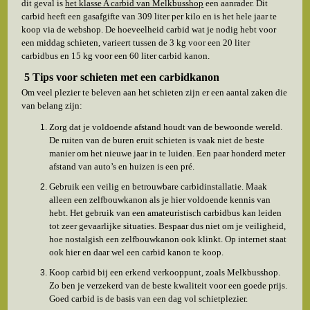
dit geval is
het klasse A carbid van Melkbusshop
een aanrader. Dit
carbid heeft een gasafgifte van 309 liter per kilo en is het hele jaar te
koop via de webshop. De hoeveelheid carbid wat je nodig hebt voor
een middag schieten, varieert tussen de 3 kg voor een 20 liter
carbidbus en 15 kg voor een 60 liter carbid kanon.
5 Tips voor schieten met een carbidkanon
Om veel plezier te beleven aan het schieten zijn er een aantal zaken die
van belang zijn:
Zorg dat je voldoende afstand houdt van de bewoonde wereld.
De ruiten van de buren eruit schieten is vaak niet de beste
manier om het nieuwe jaar in te luiden. Een paar honderd meter
afstand van auto’s en huizen is een pré.
Gebruik een veilig en betrouwbare carbidinstallatie. Maak
alleen een zelfbouwkanon als je hier voldoende kennis van
hebt. Het gebruik van een amateuristisch carbidbus kan leiden
tot zeer gevaarlijke situaties. Bespaar dus niet om je veiligheid,
hoe nostalgish een zelfbouwkanon ook klinkt. Op internet staat
ook hier en daar wel een carbid kanon te koop.
Koop carbid bij een erkend verkooppunt, zoals Melkbusshop.
Zo ben je verzekerd van de beste kwaliteit voor een goede prijs.
Goed carbid is de basis van een dag vol schietplezier.