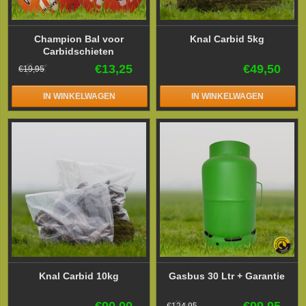
Champion Bal voor
Knal Carbid 5kg
Carbidschieten
€13,25
€49,50
€19,95
IN WINKELWAGEN
IN WINKELWAGEN
Knal Carbid 10kg
Gasbus 30 Ltr + Garantie
€90,00
€99,95
€124,95