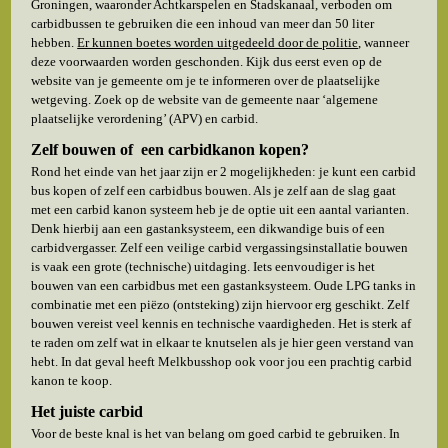
Groningen, waaronder Achtkarspelen en Stadskanaal, verboden om
carbidbussen te gebruiken die een inhoud van meer dan 50 liter
hebben.
Er kunnen boetes worden uitgedeeld door de politie
, wanneer
deze voorwaarden worden geschonden. Kijk dus eerst even op de
website van je gemeente om je te informeren over de plaatselijke
wetgeving. Zoek op de website van de gemeente naar ‘algemene
plaatselijke verordening’ (APV) en carbid.
Zelf bouwen of een carbidkanon kopen?
Rond het einde van het jaar zijn er 2 mogelijkheden: je kunt een carbid
bus kopen of zelf een carbidbus bouwen. Als je zelf aan de slag gaat
met een carbid kanon systeem heb je de optie uit een aantal varianten.
Denk hierbij aan een gastanksysteem, een dikwandige buis of een
carbidvergasser. Zelf een veilige carbid vergassingsinstallatie bouwen
is vaak een grote (technische) uitdaging. Iets eenvoudiger is het
bouwen van een carbidbus met een gastanksysteem. Oude LPG tanks in
combinatie met een piëzo (ontsteking) zijn hiervoor erg geschikt. Zelf
bouwen vereist veel kennis en technische vaardigheden. Het is sterk af
te raden om zelf wat in elkaar te knutselen als je hier geen verstand van
hebt. In dat geval heeft Melkbusshop ook voor jou een prachtig carbid
kanon te koop.
Het juiste carbid
Voor de beste knal is het van belang om goed carbid te gebruiken. In