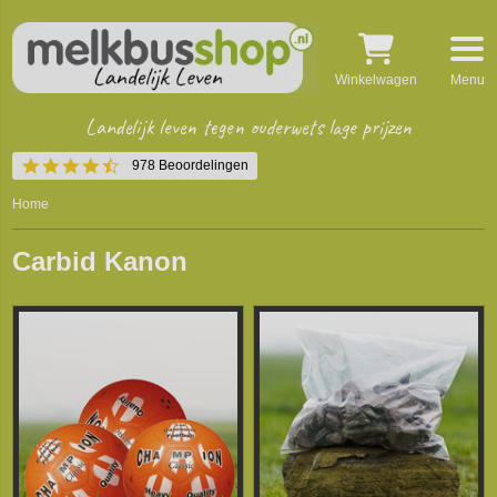
Winkelwagen
Menu
Landelijk leven tegen ouderwets lage prijzen
4.4
978 Beoordelingen
star
rating
Home
Carbid Kanon