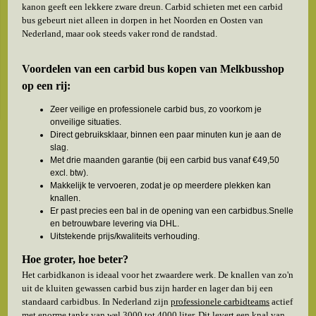
kanon geeft een lekkere zware dreun. Carbid schieten met een carbid
bus gebeurt niet alleen in dorpen in het Noorden en Oosten van
Nederland, maar ook steeds vaker rond de randstad.
Voordelen van een carbid bus kopen van Melkbusshop
op een rij:
Zeer veilige en professionele carbid bus, zo voorkom je
onveilige situaties.
Direct gebruiksklaar, binnen een paar minuten kun je aan de
slag.
Met drie maanden garantie (bij een carbid bus vanaf €49,50
excl. btw).
Makkelijk te vervoeren, zodat je op meerdere plekken kan
knallen.
Er past precies een bal in de opening van een carbidbus.Snelle
en betrouwbare levering via DHL.
Uitstekende prijs/kwaliteits verhouding.
Hoe groter, hoe beter?
Het carbidkanon is ideaal voor het zwaardere werk. De knallen van zo'n
uit de kluiten gewassen carbid bus zijn harder en lager dan bij een
standaard carbidbus. In Nederland zijn
professionele carbidteams
actief
met enorme tanks van wel 3000 tot 4000 liter. Dit levert een knal van