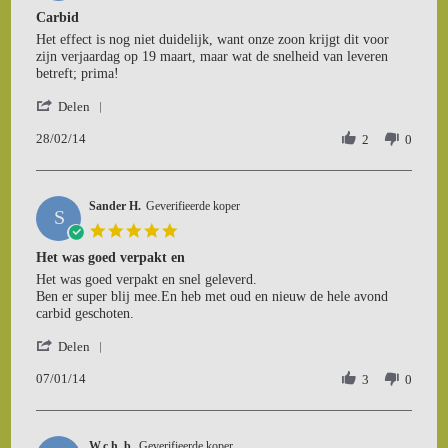
Jul
star
Carbid
2014
rating
Review
review
Het effect is nog niet duidelijk, want onze zoon krijgt dit voor
by
stating
zijn verjaardag op 19 maart, maar wat de snelheid van leveren
Richard
Carbid
betreft; prima!
M.
'
on
Delen
Share
28
28/02/14
Review
2
0
Feb
by
2014
Richard
M.
Sander H.
on
Geverifieerde koper
S
28
5.0
Feb
star
Het was goed verpakt en
2014
rating
Review
review
Het was goed verpakt en snel geleverd.
by
stating
Ben er super blij mee.En heb met oud en nieuw de hele avond
Sander
Het
carbid geschoten.
H.
was
'
on
goed
Delen
Share
7
verpakt
07/01/14
Review
3
0
Jan
en
by
2014
Sander
H.
W.c.h. b.
on
Geverifieerde koper