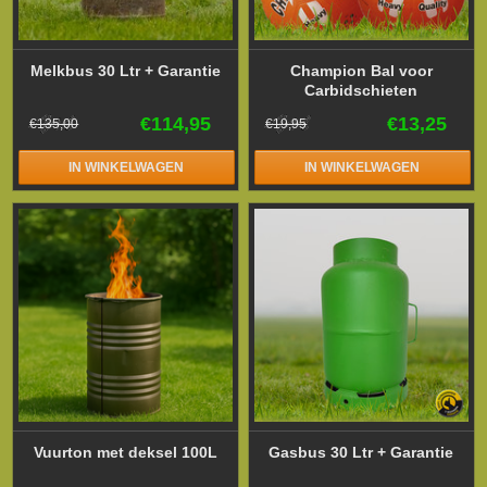
Melkbus 30 Ltr + Garantie
Champion Bal voor
Carbidschieten
€114,95
€13,25
€135,00
€19,95
IN WINKELWAGEN
IN WINKELWAGEN
Vuurton met deksel 100L
Gasbus 30 Ltr + Garantie