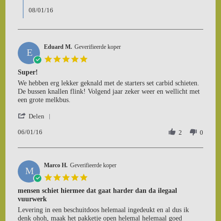
Review
2016
by
08/01/16
Ed
o.
on
7
Eduard M.
Geverifieerde koper
E
Jan
5.0
2016
star
Super!
rating
Review
review
We hebben erg lekker geknald met de starters set carbid schieten.
by
stating
De bussen knallen flink! Volgend jaar zeker weer en wellicht met
Eduard
Super!
een grote melkbus.
M.
'
on
Delen
Share
6
06/01/16
Review
2
0
Jan
by
2016
Eduard
M.
Marco H.
on
Geverifieerde koper
M
6
5.0
Jan
star
mensen schiet hiermee dat gaat harder dan da ilegaal
2016
rating
vuurwerk
Review
review
Levering in een beschuitdoos helemaal ingedeukt en al dus ik
by
stating
denk ohoh, maak het pakketje open helemal helemaal goed