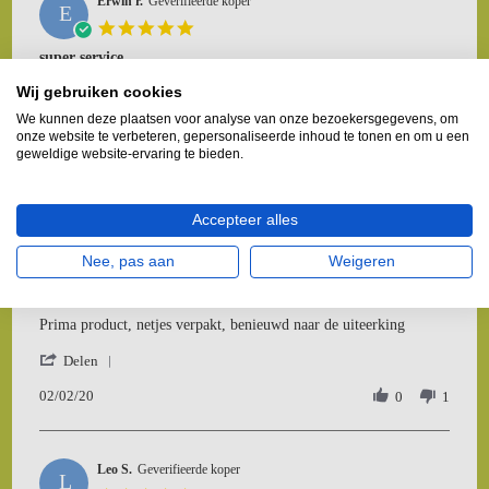
Erwin r.
on
Geverifieerde koper
E
24
5.0
Nov
star
super service
2020
rating
Review
review
Dankjewel voor het opnieuw versturen van mijn zoekgeraakte
Wij gebruiken cookies
by
stating
pakket. En de extra emmertjes. Top!
Erwin
super
We kunnen deze plaatsen voor analyse van onze bezoekersgegevens, om
'
r.
service
Delen
onze website te verbeteren, gepersonaliseerde inhoud te tonen en om u een
Share
geweldige website-ervaring te bieden.
on
01/05/20
Review
3
1
1
by
May
Erwin
2020
Accepteer alles
r.
Bert z.
on
Geverifieerde koper
B
Nee, pas aan
Weigeren
1
5.0
May
star
Startset carbid
2020
rating
Review
review
Prima product, netjes verpakt, benieuwd naar de uiteerking
by
stating
'
Bert
Startset
Delen
Share
z.
carbid
02/02/20
Review
0
1
on
by
2
Bert
Feb
z.
2020
Leo S.
on
Geverifieerde koper
L
2