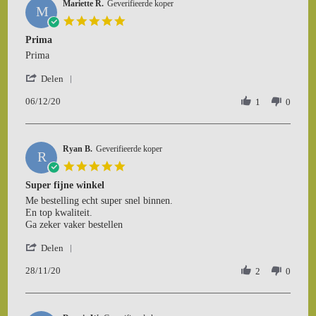
Mariette R.
on
Geverifieerde koper
M
19
5.0
Dec
star
Prima
2020
rating
Review
review
Prima
by
stating
'
Mariette
Prima
Delen
Share
R.
06/12/20
Review
1
0
on
by
6
Mariette
Dec
R.
2020
Ryan B.
on
Geverifieerde koper
R
6
5.0
Dec
star
Super fijne winkel
2020
rating
Review
review
Me bestelling echt super snel binnen.
by
stating
En top kwaliteit.
Ryan
Super
Ga zeker vaker bestellen
B.
fijne
'
on
winkel
Delen
Share
28
28/11/20
Review
2
0
Nov
by
2020
Ryan
B.