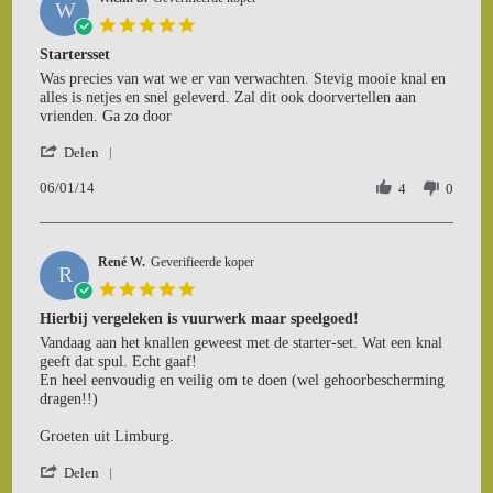
W
7
5.0
Jan
star
Startersset
2014
rating
Review
review
Was precies van wat we er van verwachten. Stevig mooie knal en
by
stating
alles is netjes en snel geleverd. Zal dit ook doorvertellen aan
W.c.h.
Startersset
vrienden. Ga zo door
b.
'
on
Delen
Share
6
06/01/14
Review
4
0
Jan
by
2014
W.c.h.
b.
René W.
on
Geverifieerde koper
R
6
5.0
Jan
star
Hierbij vergeleken is vuurwerk maar speelgoed!
2014
rating
Review
review
Vandaag aan het knallen geweest met de starter-set. Wat een knal
by
stating
geeft dat spul. Echt gaaf!
René
Hierbij
En heel eenvoudig en veilig om te doen (wel gehoorbescherming
W.
vergeleken
dragen!!)
on
is
31
vuurwerk
Groeten uit Limburg.
Dec
maar
'
2013
speelgoed!
Delen
Share