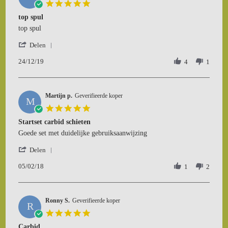
5.0
Feb
star
top spul
2020
rating
Review
review
top spul
by
stating
'
Leo
top
Delen
Share
S.
spul
24/12/19
Review
4
1
on
by
24
Leo
Dec
S.
2019
Martijn p.
on
Geverifieerde koper
M
24
5.0
Dec
star
Startset carbid schieten
2019
rating
Review
review
Goede set met duidelijke gebruiksaanwijzing
by
stating
'
Martijn
Startset
Delen
Share
p.
carbid
05/02/18
Review
1
2
on
schieten
by
5
Martijn
Feb
p.
2018
Ronny S.
on
Geverifieerde koper
R
5
5.0
Feb
star
Carbid
2018