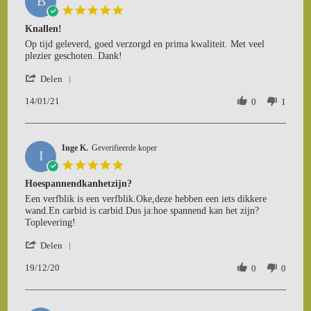
B
29
5.0
Dec
star
Knallen!
2021
rating
Review
review
Op tijd geleverd, goed verzorgd en prima kwaliteit. Met veel
by
stating
plezier geschoten. Dank!
Bij
Knallen!
'
h.
Delen
Share
on
14/01/21
Review
0
1
14
by
Jan
Bij
2021
h.
Inge K.
on
Geverifieerde koper
I
14
5.0
Jan
star
Hoespannendkanhetzijn?
2021
rating
Review
review
Een verfblik is een verfblik.Oke,deze hebben een iets dikkere
by
stating
wand.En carbid is carbid.Dus ja:hoe spannend kan het zijn?
Inge
Hoespannendkanhetzijn?
Toplevering!
K.
'
on
Delen
Share
19
19/12/20
Review
0
0
Dec
by
2020
Inge
K.