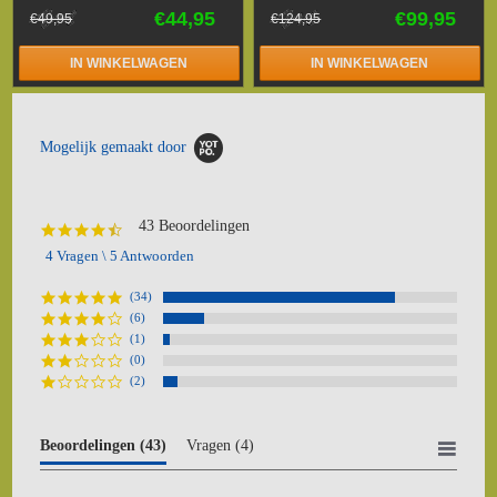
€44,95
€99,95
€49,95
€124,95
IN WINKELWAGEN
IN WINKELWAGEN
Mogelijk gemaakt door
43 Beoordelingen
4.6
star
4 Vragen \ 5 Antwoorden
rating
(34)
(6)
(1)
(0)
(2)
Beoordelingen
(43)
Vragen
(4)