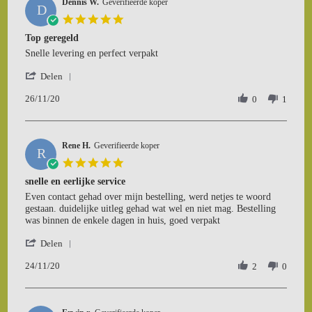
Dennis W.
on
Geverifieerde koper
D
28
5.0
Nov
star
Top geregeld
2020
rating
Review
review
Snelle levering en perfect verpakt
by
stating
'
Dennis
Top
Delen
Share
W.
geregeld
26/11/20
Review
0
1
on
by
26
Dennis
Nov
W.
2020
Rene H.
on
Geverifieerde koper
R
26
5.0
Nov
star
snelle en eerlijke service
2020
rating
Review
review
Even contact gehad over mijn bestelling, werd netjes te woord
by
stating
gestaan. duidelijke uitleg gehad wat wel en niet mag. Bestelling
Rene
snelle
was binnen de enkele dagen in huis, goed verpakt
H.
en
'
on
eerlijke
Delen
Share
24
service
24/11/20
Review
2
0
Nov
by
2020
Rene
H.