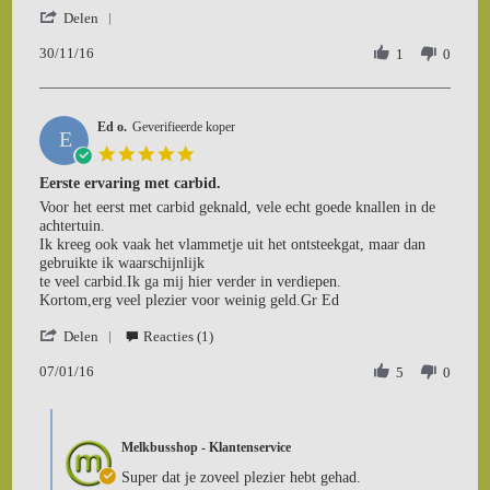
'
Mark
goed
Delen
Share
S.
spul
30/11/16
Review
1
0
on
by
30
Mark
Nov
S.
2016
Ed o.
on
Geverifieerde koper
E
30
5.0
Nov
star
Eerste ervaring met carbid.
2016
rating
Review
review
Voor het eerst met carbid geknald, vele echt goede knallen in de
by
stating
achtertuin.
Ed
Eerste
Ik kreeg ook vaak het vlammetje uit het ontsteekgat, maar dan
o.
ervaring
gebruikte ik waarschijnlijk
on
met
te veel carbid.Ik ga mij hier verder in verdiepen.
7
carbid.
Kortom,erg veel plezier voor weinig geld.Gr Ed
Jan
'
2016
Delen
Reacties (1)
Share
07/01/16
Review
5
0
by
Ed
Comments
o.
by
on
Melkbusshop - Klantenservice
Winkeleigenaar
7
on
Super dat je zoveel plezier hebt gehad.
Jan