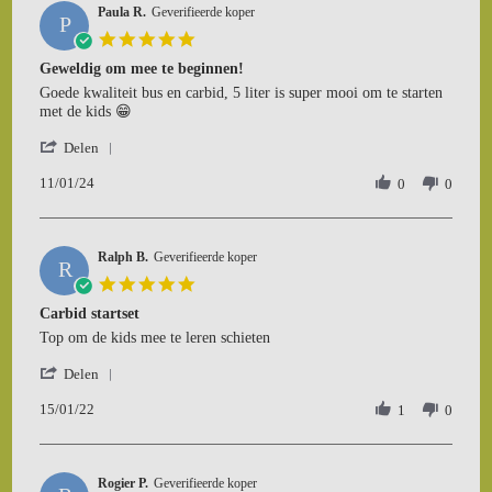
Paula R.
Geverifieerde koper
P
5.0
star
Geweldig om mee te beginnen!
rating
Review
review
Goede kwaliteit bus en carbid, 5 liter is super mooi om te starten
by
stating
met de kids 😁
Paula
Geweldig
'
R.
om
Delen
Share
on
mee
11/01/24
Review
0
0
11
te
by
Jan
beginnen!
Paula
2024
R.
Ralph B.
on
Geverifieerde koper
R
11
5.0
Jan
star
Carbid startset
2024
rating
Review
review
Top om de kids mee te leren schieten
by
stating
'
Ralph
Carbid
Delen
Share
B.
startset
15/01/22
Review
1
0
on
by
15
Ralph
Jan
B.
2022
Rogier P.
on
Geverifieerde koper