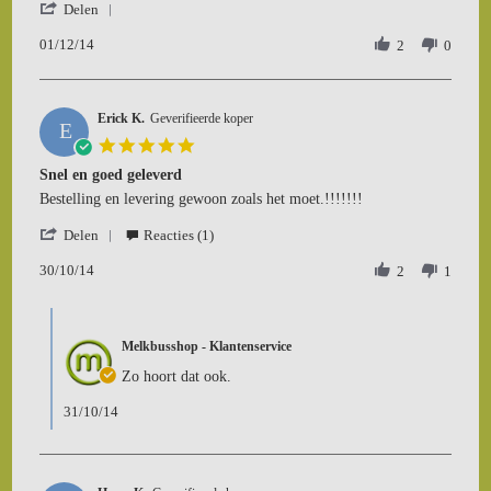
'
J
Goed
Delen
Share
B.
en
01/12/14
Review
2
0
on
snel
by
1
J
Dec
B.
2014
Erick K.
on
Geverifieerde koper
E
1
5.0
Dec
star
Snel en goed geleverd
2014
rating
Review
review
Bestelling en levering gewoon zoals het moet.!!!!!!!
by
stating
'
Erick
Snel
Delen
Reacties (1)
Share
K.
en
30/10/14
Review
2
1
on
goed
by
30
geleverd
Erick
Oct
Comments
K.
2014
by
on
Melkbusshop - Klantenservice
Winkeleigenaar
30
on
Zo hoort dat ook.
Oct
Review
2014
by
31/10/14
Erick
K.
on
30