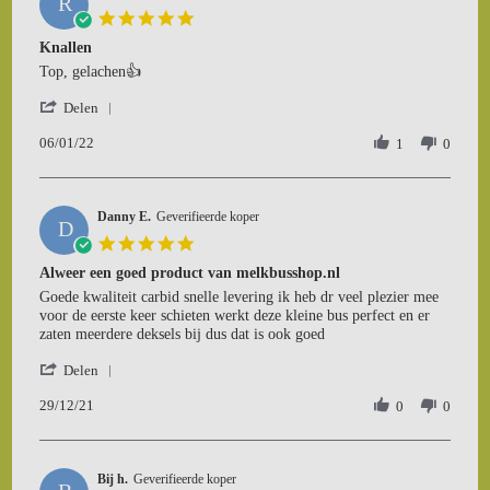
R
15
5.0
Jan
star
Knallen
2022
rating
Review
review
Top, gelachen👍
by
stating
'
Rogier
Knallen
Delen
Share
P.
06/01/22
Review
1
0
on
by
6
Rogier
Jan
P.
2022
Danny E.
on
Geverifieerde koper
D
6
5.0
Jan
star
Alweer een goed product van melkbusshop.nl
2022
rating
Review
review
Goede kwaliteit carbid snelle levering ik heb dr veel plezier mee
by
stating
voor de eerste keer schieten werkt deze kleine bus perfect en er
Danny
Alweer
zaten meerdere deksels bij dus dat is ook goed
E.
een
'
on
goed
Delen
Share
29
product
29/12/21
Review
0
0
Dec
van
by
2021
melkbusshop.nl
Danny
E.
Bij h.
on
Geverifieerde koper