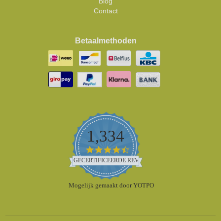
Blog
Contact
Betaalmethoden
1,334
4.5
star
GECERTIFICEERDE REVIEWS
rating
Mogelijk gemaakt door YOTPO