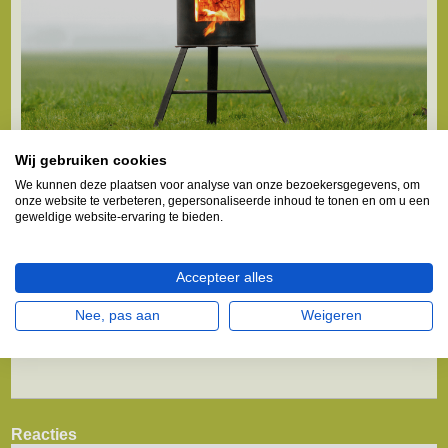
Wij gebruiken cookies
Copyright © Het is ten strengste verboden (delen) van
We kunnen deze plaatsen voor analyse van onze bezoekersgegevens, om
bovenstaande tekst te publiceren.
onze website te verbeteren, gepersonaliseerde inhoud te tonen en om u een
Wel mag deze informatie gebruikt worden als bron voor non-
geweldige website-ervaring te bieden.
commerciële
werkstukken, verslagen, presentaties of
spreekbeurten.
Mits de volgende (Dofollow) bronvermelding bij de tekst
Accepteer alles
geplaatst wordt:
http://www.melkbusshop.nl/
Nee, pas aan
Weigeren
Dit geldt voor alle (social) media, online en schriftelijke uitingen.
Reacties