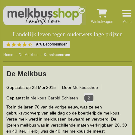
Winkelwagen
Menu
Landelijk leven tegen ouderwets lage prijzen
4.5
976 Beoordelingen
star
rating
Home
De Melkbus
Kenniscentrum
De Melkbus
Geplaatst op
28 Mei 2015
Door
Melkbusshop
Geplaatst in
Melkbus Carbid Schieten
2
Tot in de jaren 70 van de vorige eeuw, was ze een
gebruiksvoorwerp van alle dag op de boerderij; de melkbus.
Verse melk werd in melkbussen bewaard en vervoerd. De
ijzeren melkbus was in verschillende maten verkrijgbaar, 20, 30
en 40 liter. Hierbij was de 40 liter melkbus de meest