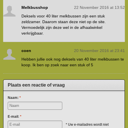
Melkbusshop
22 November 2016 at 13:52
Deksels voor 40 liter melkbussen zijn een stuk
zeldzamer. Daarom staan deze niet op de site.
Vermoedelijk zijn deze wel in de afhaalwinkel
verkrijgbaar.
coen
20 November 2016 at 23:41
Hebben jullie ook nog deksels van 40 liter melkbussen te
koop. Ik ben op zoek naar een stuk of 5
Plaats een reactie of vraag
Naam:
*
E-mail:
*
* Uw e-mailadres wordt niet