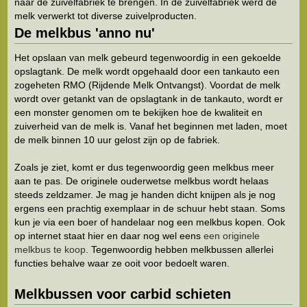
naar de zuivelfabriek te brengen. In de zuivelfabriek werd de
melk verwerkt tot diverse zuivelproducten.
De melkbus 'anno nu'
Het opslaan van melk gebeurd tegenwoordig in een gekoelde
opslagtank. De melk wordt opgehaald door een tankauto een
zogeheten RMO (Rijdende Melk Ontvangst). Voordat de melk
wordt over getankt van de opslagtank in de tankauto, wordt er
een monster genomen om te bekijken hoe de kwaliteit en
zuiverheid van de melk is. Vanaf het beginnen met laden, moet
de melk binnen 10 uur gelost zijn op de fabriek.
Zoals je ziet, komt er dus tegenwoordig geen melkbus meer
aan te pas. De originele ouderwetse melkbus wordt helaas
steeds zeldzamer. Je mag je handen dicht knijpen als je nog
ergens een prachtig exemplaar in de schuur hebt staan. Soms
kun je via een boer of handelaar nog een melkbus kopen. Ook
op internet staat hier en daar nog wel eens
een originele
melkbus te koop
. Tegenwoordig hebben melkbussen allerlei
functies behalve waar ze ooit voor bedoelt waren.
Melkbussen voor carbid schieten