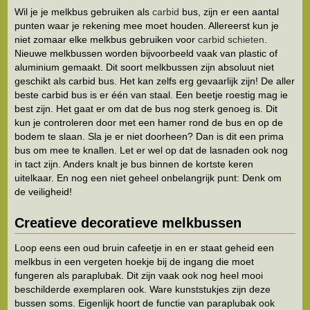
Wil je je melkbus gebruiken als
carbid
bus, zijn er een aantal
punten waar je rekening mee moet houden. Allereerst kun je
niet zomaar elke melkbus gebruiken voor
carbid schieten
.
Nieuwe melkbussen worden bijvoorbeeld vaak van plastic of
aluminium gemaakt. Dit soort melkbussen zijn absoluut niet
geschikt als carbid bus. Het kan zelfs erg gevaarlijk zijn! De aller
beste carbid bus is er één van staal. Een beetje roestig mag ie
best zijn. Het gaat er om dat de bus nog sterk genoeg is. Dit
kun je controleren door met een hamer rond de bus en op de
bodem te slaan. Sla je er niet doorheen? Dan is dit een prima
bus om mee te knallen. Let er wel op dat de lasnaden ook nog
in tact zijn. Anders knalt je bus binnen de kortste keren
uitelkaar. En nog een niet geheel onbelangrijk punt: Denk om
de veiligheid!
Creatieve decoratieve melkbussen
Loop eens een oud bruin cafeetje in en er staat geheid een
melkbus in een vergeten hoekje bij de ingang die moet
fungeren als paraplubak. Dit zijn vaak ook nog heel mooi
beschilderde exemplaren ook. Ware kunststukjes zijn deze
bussen soms. Eigenlijk hoort de functie van paraplubak ook