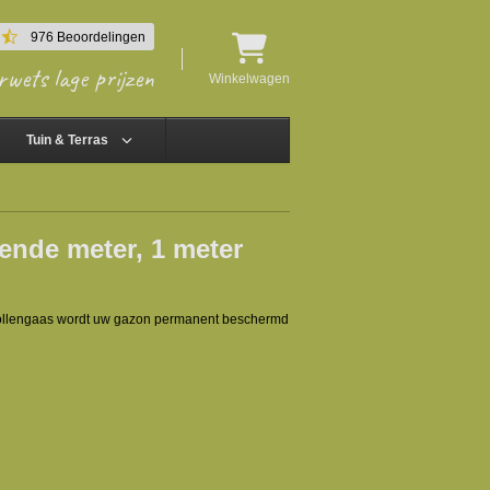
4.5
976 Beoordelingen
star
rwets lage prijzen
rating
Winkelwagen
Tuin & Terras
kende meter, 1 meter
mollengaas wordt uw gazon permanent beschermd