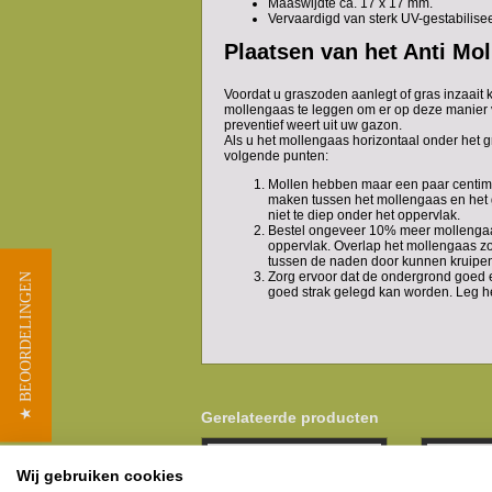
Maaswijdte ca. 17 x 17 mm.
Vervaardigd van sterk UV-gestabilis
Plaatsen van het Anti Mo
Voordat u graszoden aanlegt of gras inzaait 
mollengaas te leggen om er op deze manier v
preventief weert uit uw gazon.
Als u het mollengaas horizontaal onder het g
volgende punten:
Mollen hebben maar een paar centim
maken tussen het mollengaas en het
niet te diep onder het oppervlak.
Bestel ongeveer 10% meer mollengaas
oppervlak. Overlap het mollengaas zo
tussen de naden door kunnen kruipe
Zorg ervoor dat de ondergrond goed e
★ BEOORDELINGEN
goed strak gelegd kan worden. Leg h
Gerelateerde producten
Wij gebruiken cookies