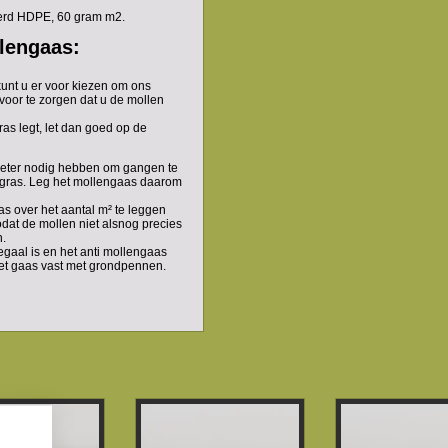
eerd HDPE, 60 gram m2.
llengaas:
kunt u er voor kiezen om ons
oor te zorgen dat u de mollen
ras legt, let dan goed op de
eter nodig hebben om gangen te
 gras. Leg het mollengaas daarom
 over het aantal m² te leggen
dat de mollen niet alsnog precies
n.
gaal is en het anti mollengaas
et gaas vast met grondpennen.