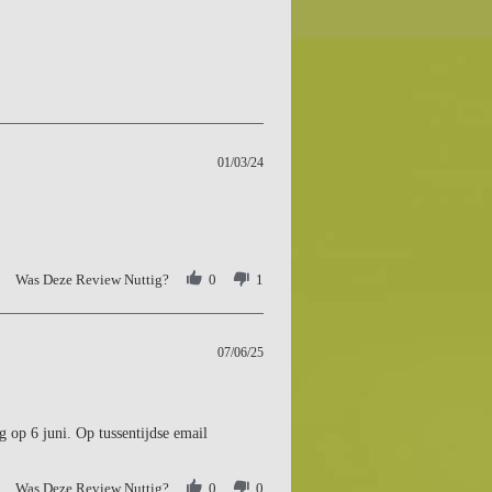
01/03/24
Was Deze Review Nuttig?
0
1
07/06/25
g op 6 juni. Op tussentijdse email
Was Deze Review Nuttig?
0
0