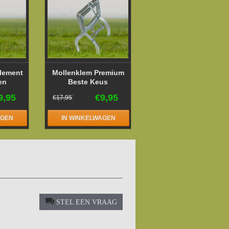
lement
Mollenklem Premium
en
Beste Keus
9,95
€9,95
€17,95
AGEN
IN WINKELWAGEN
STEL EEN VRAAG