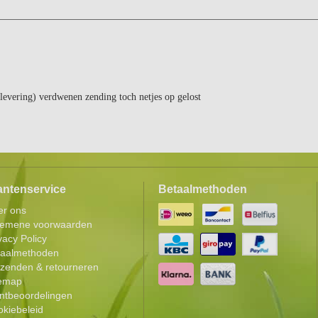
levering) verdwenen zending toch netjes op gelost
antenservice
Betaalmethoden
er ons
gemene voorwaarden
vacy Policy
taalmethoden
zenden & retourneren
temap
ntbeoordelingen
kiebeleid