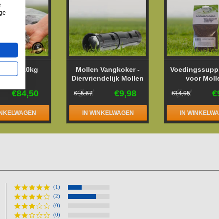
e
ige
Carbid 10kg
Mollen Vangkoker -
Voedingssupp
Diervriendelijk Mollen
voor Moll
Vangen
€84,50
€9,98
€
€15,67
€14,95
INKELWAGEN
IN WINKELWAGEN
IN WINKELW
(1)
(2)
(0)
(0)