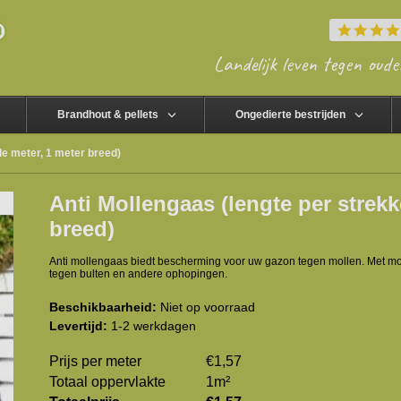
Landelijk leven tegen oude
Brandhout & pellets
Ongedierte bestrijden
de meter, 1 meter breed)
Anti Mollengaas (lengte per strek
breed)
Anti mollengaas biedt bescherming voor uw gazon tegen mollen. Met 
tegen bulten en andere ophopingen.
Beschikbaarheid:
Niet op voorraad
Levertijd:
1-2 werkdagen
Prijs per meter
€1,57
Totaal oppervlakte
1
m²