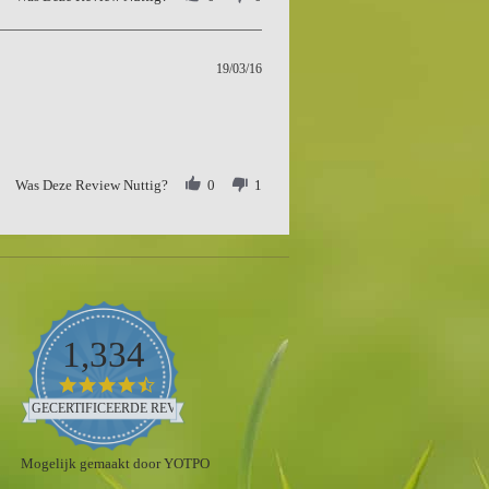
19/03/16
Was Deze Review Nuttig?
0
1
1,334
4.5
star
GECERTIFICEERDE REVIEWS
rating
Mogelijk gemaakt door YOTPO