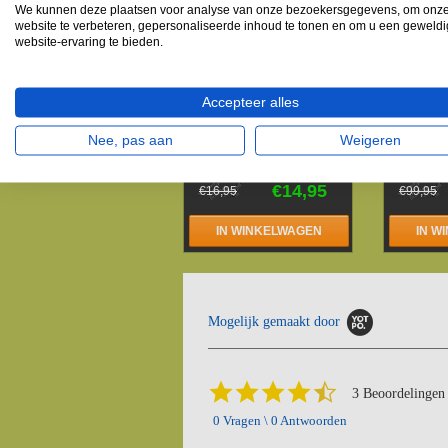
We kunnen deze plaatsen voor analyse van onze bezoekersgegevens, om onz
website te verbeteren, gepersonaliseerde inhoud te tonen en om u een geweld
website-ervaring te bieden.
Accepteer alles
Nee, pas aan
Weigeren
Mollenklem
Mini 
schaarmodel
€14,95
€16,95
€99,95
IN WINKELWAGEN
IN W
Mogelijk gemaakt door
4.3
3 Beoordelingen
star
0 Vragen \ 0 Antwoorden
rating