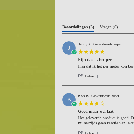
Beoordelingen
(3)
Vragen
(0)
Jenny K.
Geverifieerde koper
J
5.0
star
Fijn dat ik het per
rating
Review
review
Fijn dat ik het per meter kon bes
by
stating
'
Jenny
Fijn
Delen
Share
K.
dat
Review
on
ik
by
1
het
Jenny
Kees K.
Geverifieerde koper
Mar
per
K
K.
2024
4.0
on
star
1
Goed maar wel laat
rating
Mar
Review
review
Het geleverde product is goed. D
2024
by
stating
mijnerzijds geen reactie van lever
Kees
Goed
'
K.
maar
Delen