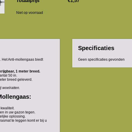
Totaalprijs
€1,57
Niet op voorraad
Specificaties
. Het Anti-mollengaas biedt
Geen specificaties gevonden
rijgbaar, 1 meter breed.
antal 50 in.
meter breed geleverd.
j woelratten.
Mollengaas:
waliteit.
ten in uw gazon tegen.
lijke oplossing.
asmat te leggen komt er bij u