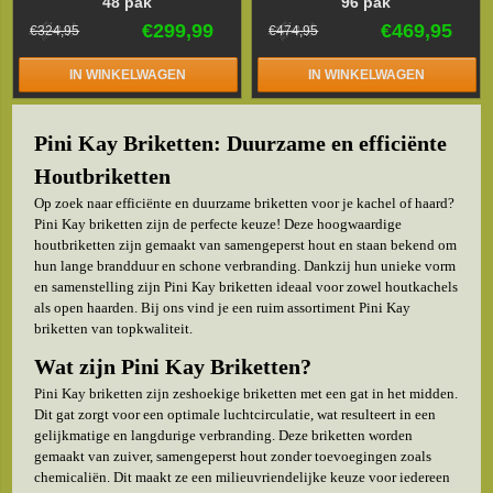
48 pak
96 pak
€299,99
€469,95
€324,95
€474,95
IN WINKELWAGEN
IN WINKELWAGEN
Pini Kay Briketten: Duurzame en efficiënte
Houtbriketten
Op zoek naar efficiënte en duurzame briketten voor je kachel of haard?
Pini Kay briketten zijn de perfecte keuze! Deze hoogwaardige
houtbriketten zijn gemaakt van samengeperst hout en staan bekend om
hun lange brandduur en schone verbranding. Dankzij hun unieke vorm
en samenstelling zijn Pini Kay briketten ideaal voor zowel houtkachels
als open haarden. Bij ons vind je een ruim assortiment Pini Kay
briketten van topkwaliteit.
Wat zijn Pini Kay Briketten?
Pini Kay briketten zijn zeshoekige briketten met een gat in het midden.
Dit gat zorgt voor een optimale luchtcirculatie, wat resulteert in een
gelijkmatige en langdurige verbranding. Deze briketten worden
gemaakt van zuiver, samengeperst hout zonder toevoegingen zoals
chemicaliën. Dit maakt ze een milieuvriendelijke keuze voor iedereen