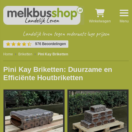
Winkelwagen
Menu
Landelijk leven tegen ouderwets lage prijzen
4.5
976 Beoordelingen
star
rating
Home
Briketten
Pini Kay Briketten
Pini Kay Briketten: Duurzame en
Efficiënte Houtbriketten