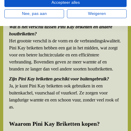
je houtkachel of open haard zoals je dat ook met normaal
Accepteer alles
haardhout zou doen. Dankzij hun hoge dichtheid hebben ze
Nee, pas aan
Weigeren
een lange brandtijd en hoef je minder vaak bij te vullen.
Wat is het verschil tussen Pini Kay briketten en andere
houtbriketten?
Het grootste verschil is de vorm en de verbrandingskwaliteit.
Pini Kay briketten hebben een gat in het midden, wat zorgt
voor een betere luchtcirculatie en een efficiëntere
verbranding. Bovendien geven ze meer warmte af en
branden ze langer dan veel andere soorten houtbriketten.
Zijn Pini Kay briketten geschikt voor buitengebruik?
Ja, je kunt Pini Kay briketten ook gebruiken in een
buitenkachel, vuurschaal of vuurkorf. Ze zorgen voor
langdurige warmte en een schoon vuur, zonder veel rook of
as.
Waarom Pini Kay Briketten kopen?