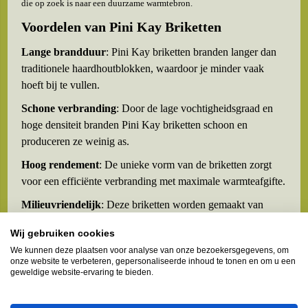
die op zoek is naar een duurzame warmtebron.
Voordelen van Pini Kay Briketten
Lange brandduur
: Pini Kay briketten branden langer dan
traditionele haardhoutblokken, waardoor je minder vaak
hoeft bij te vullen.
Schone verbranding
: Door de lage vochtigheidsgraad en
hoge densiteit branden Pini Kay briketten schoon en
produceren ze weinig as.
Hoog rendement
: De unieke vorm van de briketten zorgt
voor een efficiënte verbranding met maximale warmteafgifte.
Milieuvriendelijk
: Deze briketten worden gemaakt van
gerecycled houtafval, wat bijdraagt aan een duurzaam
Wij gebruiken cookies
bosbeheer.
We kunnen deze plaatsen voor analyse van onze bezoekersgegevens, om
Veelgestelde vragen over Pini Kay Briketten
onze website te verbeteren, gepersonaliseerde inhoud te tonen en om u een
geweldige website-ervaring te bieden.
Hoe gebruik ik Pini Kay briketten in mijn kachel of haard?
Pini Kay briketten zijn zeer eenvoudig in gebruik. Leg ze in