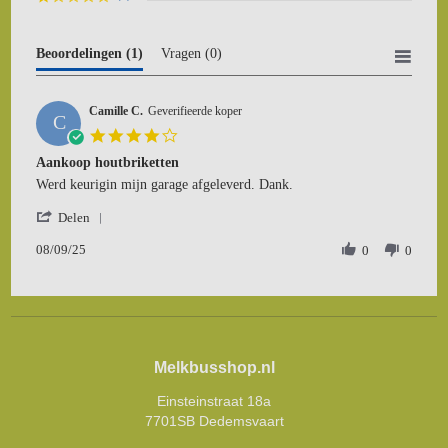
Beoordelingen
(1)
Vragen
(0)
Camille C.
Geverifieerde koper
C
4.0
star
Aankoop houtbriketten
rating
Review
review
Werd keurigin mijn garage afgeleverd. Dank.
by
stating
'
Camille
Aankoop
Delen
Share
C.
houtbriketten
08/09/25
Review
0
0
on
by
8
Camille
Sep
C.
2025
on
8
Sep
Melkbusshop.nl
2025
Einsteinstraat 18a
7701SB Dedemsvaart