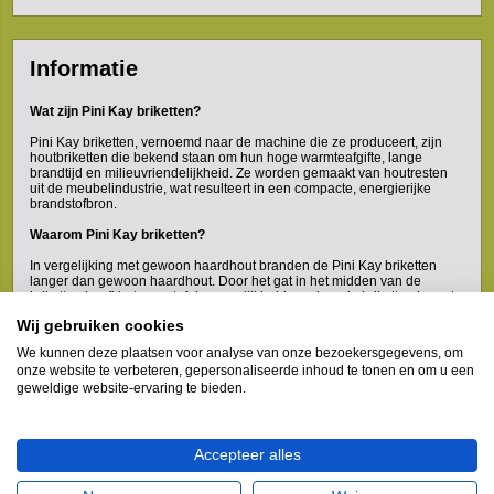
Informatie
Wat zijn Pini Kay briketten?
Pini Kay briketten, vernoemd naar de machine die ze produceert, zijn
houtbriketten die bekend staan om hun hoge warmteafgifte, lange
brandtijd en milieuvriendelijkheid. Ze worden gemaakt van houtresten
uit de meubelindustrie, wat resulteert in een compacte, energierijke
brandstofbron.
Waarom Pini Kay briketten?
In vergelijking met gewoon haardhout branden de Pini Kay briketten
langer dan gewoon haardhout. Door het gat in het midden van de
briketten heeft het zuurstof de mogelijkheid om door de briketten heen te
trekken. Hierdoor ontstaat er een heel mooi vlammenspel met een
Wij gebruiken cookies
volledige verbranding. Ze gloeien ook nog eens lekker lang na,
waardoor u heel lang warmte ervaart. Andere voordelen van Pini Kay
We kunnen deze plaatsen voor analyse van onze bezoekersgegevens, om
briketten zijn:
onze website te verbeteren, gepersonaliseerde inhoud te tonen en om u een
Weinig asresten
geweldige website-ervaring te bieden.
Gemakkelijk te stapelen
Laag vochtpercentage: minder dan 5%
Hoger rendement dan haarhout
Lange warmte afgifte
Accepteer alles
Geen chemicaliën toegevoegd