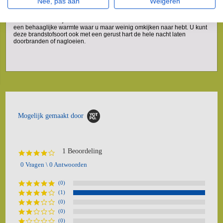
Nee, pas aan
Weigeren
Hoe steek ik Pini Kay eiken briketten aan?
U legt een stuk of drie briketten in de kachel en steekt ze aan - eventueel
met aanmaakhoutjes - en dan bent u de komende uren verzekerd van
een behaaglijke warmte waar u maar weinig omkijken naar hebt. U kunt
deze brandstofsoort ook met een gerust hart de hele nacht laten
doorbranden of nagloeien.
Mogelijk gemaakt door
1 Beoordeling
4.0
star
0 Vragen \ 0 Antwoorden
rating
(0)
(1)
(0)
(0)
(0)