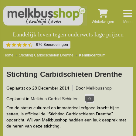
Winkelwagen
Menu
Landelijk leven tegen ouderwets lage prijzen
4.5
976 Beoordelingen
star
rating
Home
Stichting Carbidschieten Drenthe
Kenniscentrum
Stichting Carbidschieten Drenthe
Geplaatst op
28 December 2014
Door
Melkbusshop
Geplaatst in
Melkbus Carbid Schieten
0
Om de status cultureel en immaterieel erfgoed kracht bij te
zetten, is officieel de “Stichting Carbidschieten Drenthe”
opgericht. Wij van Melkbusshop hadden een leuk gesprek met
de heren van deze stichting.