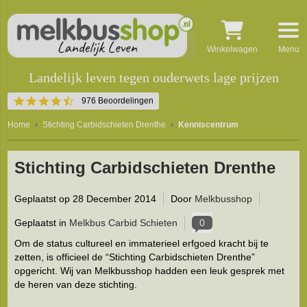
Winkelwagen
Menu
Landelijk leven tegen ouderwets lage prijzen
4.5
976 Beoordelingen
star
rating
Home
Stichting Carbidschieten Drenthe
Kenniscentrum
Stichting Carbidschieten Drenthe
Geplaatst op
28 December 2014
Door
Melkbusshop
Geplaatst in
Melkbus Carbid Schieten
0
Om de status cultureel en immaterieel erfgoed kracht bij te
zetten, is officieel de “Stichting Carbidschieten Drenthe”
opgericht. Wij van Melkbusshop hadden een leuk gesprek met
de heren van deze stichting.