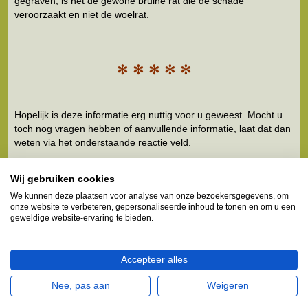
gegraven, is het de gewone bruine rat die de schade
veroorzaakt en niet de woelrat.
✻
✻
✻
✻
✻
Hopelijk is deze informatie erg nuttig voor u geweest. Mocht u
toch nog vragen hebben of aanvullende informatie, laat dat dan
weten via het onderstaande reactie veld.
Copyright © Het is ten strengste verboden (delen) van
Wij gebruiken cookies
bovenstaande tekst te publiceren.
We kunnen deze plaatsen voor analyse van onze bezoekersgegevens, om
Wel mag deze informatie gebruikt worden als bron voor non-
onze website te verbeteren, gepersonaliseerde inhoud te tonen en om u een
commerciële
werkstukken, verslagen, presentaties of
geweldige website-ervaring te bieden.
spreekbeurten.
Mits de volgende (Dofollow) bronvermelding bij de tekst
geplaatst wordt:
Accepteer alles
http://www.melkbusshop.nl/
Dit geldt voor alle (social) media, online en schriftelijke uitingen.
Nee, pas aan
Weigeren