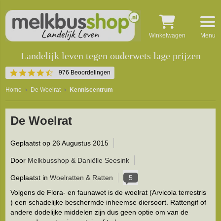
Winkelwagen
Menu
Landelijk leven tegen ouderwets lage prijzen
4.5
976 Beoordelingen
star
rating
Home
De Woelrat
Kenniscentrum
De Woelrat
Geplaatst op
26 Augustus 2015
Door
Melkbusshop & Daniëlle Seesink
Geplaatst in
Woelratten & Ratten
5
Volgens de Flora- en faunawet is de woelrat (Arvicola terrestris
) een schadelijke beschermde inheemse diersoort. Rattengif of
andere dodelijke middelen zijn dus geen optie om van de