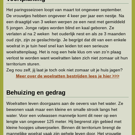
Het paringsseizoen loopt van maart tot ongeveer september.
De vrouwtjes hebben ongeveer 4 keer per jaar een nestje. Na
een draagtijd van 3 weken werpen ze een nest met gemiddeld
5 jongen. Jonge ratjes worden blind en kaal geboren. Ze
verlaten al na 2 weken het ouderlijk nest en als ze 3 maanden
oud zijn, zijn ze geslachtsrijp. Je begrijpt dat dit van een enkele
woelrat in je tuin heel snel kan leiden tot een serieuze
woelrattenplaag. Het is nog een hele klus om van zo’n plaag
verlost te worden want woelratten laten zich niet zomaar uit hun
territorium sturen.
Zeg nou zelf, jij laat je toch ook niet zomaar uit je huis jagen?
Meer over de woelratten bestrijden lees je hier >>>
Behuizing en gedrag
Woelratten leven doorgaans aan de oevers van het water. Ze
bewonen vaak maar een kleine en smalle strook langs het
water. Voor een volwassen mannetje komt dit neer op een
lengte van ongeveer 125 meter. Hij begrenst zijn gebied met
kleine hoopjes uitwerpselen. Binnen dit territorium brengt de
mannelijke woelrat vaak zijn gehele leven door. Het vrouwtje