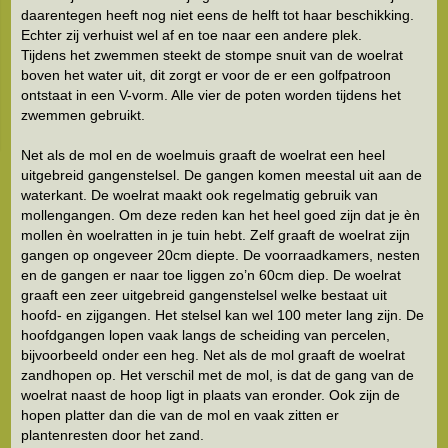
daarentegen heeft nog niet eens de helft tot haar beschikking.
Echter zij verhuist wel af en toe naar een andere plek.
Tijdens het zwemmen steekt de stompe snuit van de woelrat
boven het water uit, dit zorgt er voor de er een golfpatroon
ontstaat in een V-vorm. Alle vier de poten worden tijdens het
zwemmen gebruikt.
Net als de mol en de woelmuis graaft de woelrat een heel
uitgebreid gangenstelsel. De gangen komen meestal uit aan de
waterkant. De woelrat maakt ook regelmatig gebruik van
mollengangen. Om deze reden kan het heel goed zijn dat je èn
mollen èn woelratten in je tuin hebt. Zelf graaft de woelrat zijn
gangen op ongeveer 20cm diepte. De voorraadkamers, nesten
en de gangen er naar toe liggen zo’n 60cm diep. De woelrat
graaft een zeer uitgebreid gangenstelsel welke bestaat uit
hoofd- en zijgangen. Het stelsel kan wel 100 meter lang zijn. De
hoofdgangen lopen vaak langs de scheiding van percelen,
bijvoorbeeld onder een heg. Net als de mol graaft de woelrat
zandhopen op. Het verschil met de mol, is dat de gang van de
woelrat naast de hoop ligt in plaats van eronder. Ook zijn de
hopen platter dan die van de mol en vaak zitten er
plantenresten door het zand.