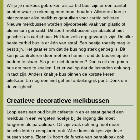
Wil je je melkbus gebruiken als
carbid
bus, zijn er een aantal
punten waar je rekening mee moet houden. Allereerst kun je
niet zomaar elke melkbus gebruiken voor
carbid schieten
.
Nieuwe melkbussen worden bijvoorbeeld vaak van plastic of
aluminium gemaakt. Dit soort melkbussen zijn absoluut niet
geschikt als carbid bus. Het kan zelfs erg gevaarlijk zijn! De aller
beste carbid bus is er één van staal. Een beetje roestig mag ie
best zijn. Het gaat er om dat de bus nog sterk genoeg is. Dit
kun je controleren door met een hamer rond de bus en op de
bodem te slaan. Sla je er niet doorheen? Dan is dit een prima
bus om mee te knallen. Let er wel op dat de lasnaden ook nog
in tact zijn. Anders knalt je bus binnen de kortste keren
uitelkaar. En nog een niet geheel onbelangrijk punt: Denk om
de veiligheid!
Creatieve decoratieve melkbussen
Loop eens een oud bruin cafeetje in en er staat geheid een
melkbus in een vergeten hoekje bij de ingang die moet
fungeren als paraplubak. Dit zijn vaak ook nog heel mooi
beschilderde exemplaren ook. Ware kunststukjes zijn deze
bussen soms. Eigenlijk hoort de functie van paraplubak ook