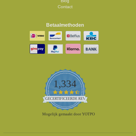
Blog
Contact
Betaalmethoden
1,334
4.5
star
GECERTIFICEERDE REVIEWS
rating
Mogelijk gemaakt door YOTPO