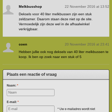
Melkbusshop
22 November 2016 at 13:52
Deksels voor 40 liter melkbussen zijn een stuk
zeldzamer. Daarom staan deze niet op de site.
Vermoedelijk zijn deze wel in de afhaalwinkel
verkrijgbaar.
coen
20 November 2016 at 23:41
Hebben jullie ook nog deksels van 40 liter melkbussen te
koop. Ik ben op zoek naar een stuk of 5
Plaats een reactie of vraag
Naam:
*
E-mail:
*
* Uw e-mailadres wordt niet