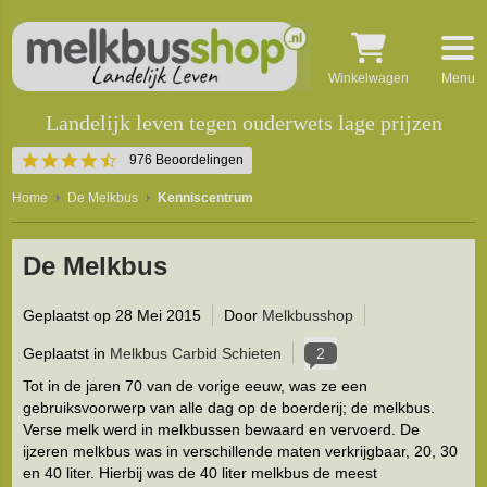
Winkelwagen
Menu
Landelijk leven tegen ouderwets lage prijzen
4.5
976 Beoordelingen
star
rating
Home
De Melkbus
Kenniscentrum
De Melkbus
Geplaatst op
28 Mei 2015
Door
Melkbusshop
Geplaatst in
Melkbus Carbid Schieten
2
Tot in de jaren 70 van de vorige eeuw, was ze een
gebruiksvoorwerp van alle dag op de boerderij; de melkbus.
Verse melk werd in melkbussen bewaard en vervoerd. De
ijzeren melkbus was in verschillende maten verkrijgbaar, 20, 30
en 40 liter. Hierbij was de 40 liter melkbus de meest