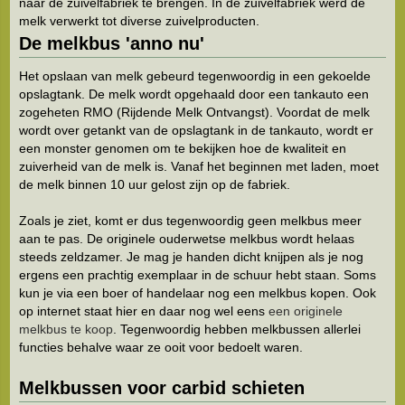
naar de zuivelfabriek te brengen. In de zuivelfabriek werd de
melk verwerkt tot diverse zuivelproducten.
De melkbus 'anno nu'
Het opslaan van melk gebeurd tegenwoordig in een gekoelde
opslagtank. De melk wordt opgehaald door een tankauto een
zogeheten RMO (Rijdende Melk Ontvangst). Voordat de melk
wordt over getankt van de opslagtank in de tankauto, wordt er
een monster genomen om te bekijken hoe de kwaliteit en
zuiverheid van de melk is. Vanaf het beginnen met laden, moet
de melk binnen 10 uur gelost zijn op de fabriek.
Zoals je ziet, komt er dus tegenwoordig geen melkbus meer
aan te pas. De originele ouderwetse melkbus wordt helaas
steeds zeldzamer. Je mag je handen dicht knijpen als je nog
ergens een prachtig exemplaar in de schuur hebt staan. Soms
kun je via een boer of handelaar nog een melkbus kopen. Ook
op internet staat hier en daar nog wel eens
een originele
melkbus te koop
. Tegenwoordig hebben melkbussen allerlei
functies behalve waar ze ooit voor bedoelt waren.
Melkbussen voor carbid schieten