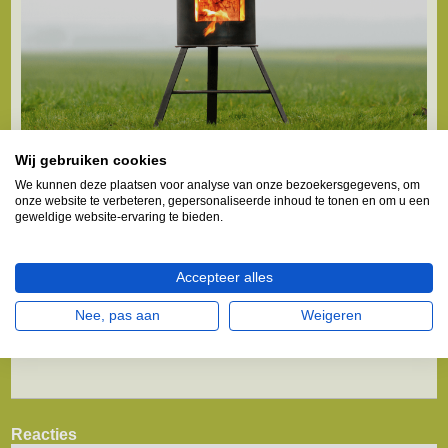
Wij gebruiken cookies
Copyright © Het is ten strengste verboden (delen) van
We kunnen deze plaatsen voor analyse van onze bezoekersgegevens, om
bovenstaande tekst te publiceren.
onze website te verbeteren, gepersonaliseerde inhoud te tonen en om u een
Wel mag deze informatie gebruikt worden als bron voor non-
geweldige website-ervaring te bieden.
commerciële
werkstukken, verslagen, presentaties of
spreekbeurten.
Mits de volgende (Dofollow) bronvermelding bij de tekst
Accepteer alles
geplaatst wordt:
http://www.melkbusshop.nl/
Nee, pas aan
Weigeren
Dit geldt voor alle (social) media, online en schriftelijke uitingen.
Reacties