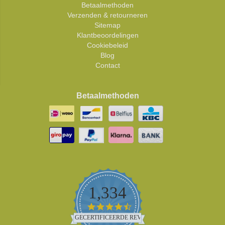
Betaalmethoden
Verzenden & retourneren
Sitemap
Klantbeoordelingen
Cookiebeleid
Blog
Contact
Betaalmethoden
1,334
4.5
star
GECERTIFICEERDE REVIEWS
rating