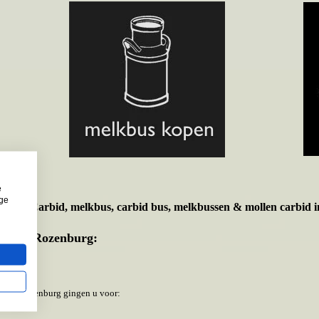
e
ige
t voor
Carbid, melkbus, carbid bus, melkbussen & mollen carbid i
meente Rozenburg:
eente Rozenburg gingen u voor: