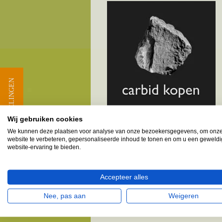
★ BEOORDELINGEN
Wij gebruiken cookies
We kunnen deze plaatsen voor analyse van onze bezoekersgegevens, om onz
website te verbeteren, gepersonaliseerde inhoud te tonen en om u een geweld
Melkbusshop.nl HET verkooppun
website-ervaring te bieden.
Provincie Zuid-Holland - Ge
Accepteer alles
Rozenburg & omgeving
Nee, pas aan
Weigeren
Vele klanten provincie Zuid-Holland, gem