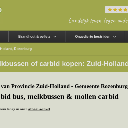
Landelijk leven tegen oude
Brandhout & pellets
Ongedierte bestrijden
-Holland, Rozenburg
lkbussen of carbid kopen: Zuid-Hollan
van Provincie Zuid-Holland - Gemeente Rozenburg
rbid bus, melkbussen & mollen carbid
f kom langs in onze
afhaal-winkel
.