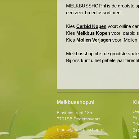
MELKBUSSHOP.nl is de grootste spele
een zeer breed assortiment.
Kies
Carbid Kopen
voor: online carb
Kies
Melkbus Kopen
voor: carbid 
Kies
Mollen Verjagen
voor: Mollen i
Melkbusshop.nl is de grootste spele
Bij ons kunt u het gehele jaar terec
Melkbusshop.nl
Kl
Ov
Einsteinstraat 18a
Al
7701SB Dedemsvaart
Pri
E:
info@melkbusshop.nl
Be
Ver