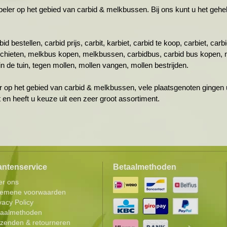
r op het gebied van carbid & melkbussen. Bij ons kunt u het gehele 
id bestellen, carbid prijs, carbit, karbiet, carbid te koop, carbiet, ca
schieten, melkbus kopen, melkbussen, carbidbus, carbid bus kopen, 
n de tuin, tegen mollen, mollen vangen, mollen bestrijden.
r op het gebied van carbid & melkbussen, vele plaatsgenoten gingen u
ht en heeft u keuze uit een zeer groot assortiment.
antenservice
Betaalmethoden
er ons
gemene voorwaarden
vacy Policy
taalmethoden
zenden & retourneren