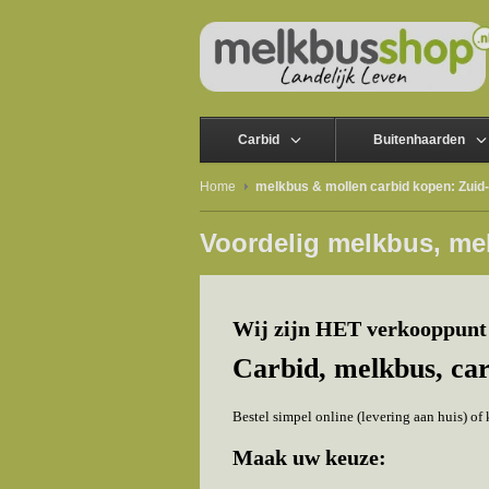
Carbid
Buitenhaarden
Home
melkbus & mollen carbid kopen: Zuid
Voordelig melkbus, me
Wij zijn HET verkooppunt 
Carbid, melkbus, ca
Bestel simpel online (levering aan huis) o
Maak uw keuze: