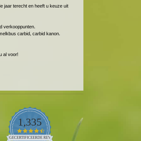
jaar terecht en heeft u keuze uit
rbid verkooppunten.
melkbus carbid, carbid kanon.
 al voor!
1,335
4.5
star
GECERTIFICEERDE REVIEWS
rating