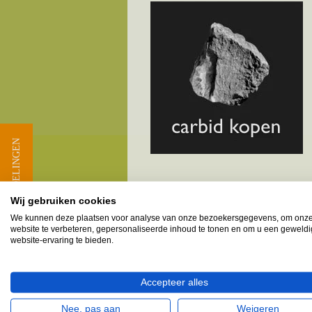
★ BEOORDELINGEN
Wij gebruiken cookies
Melkbusshop.nl HET verkooppun
We kunnen deze plaatsen voor analyse van onze bezoekersgegevens, om onz
website te verbeteren, gepersonaliseerde inhoud te tonen en om u een geweld
Provincie Zuid-Holland - Gem
website-ervaring te bieden.
Groot-Ammers
Langerak
Accepteer alles
Nieuwpoort
Nee, pas aan
Weigeren