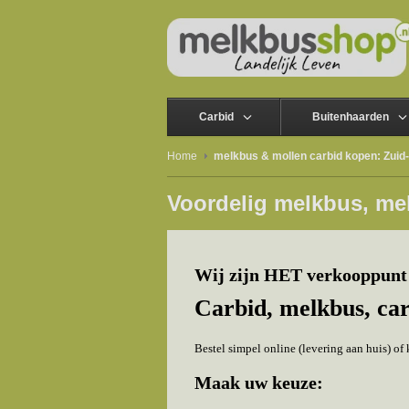
Carbid
Buitenhaarden
Home
melkbus & mollen carbid kopen: Zuid-
Voordelig melkbus, mel
Wij zijn HET verkooppunt 
Carbid, melkbus, ca
Bestel simpel online (levering aan huis) o
Maak uw keuze: