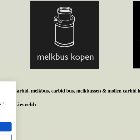
t voor
Carbid, melkbus, carbid bus, melkbussen & mollen carbid i
e
ige
eente Liesveld: