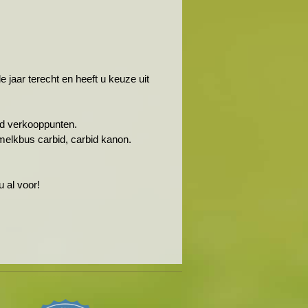
jaar terecht en heeft u keuze uit
rbid verkooppunten.
melkbus carbid, carbid kanon.
 al voor!