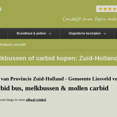
Landelijk leven tegen oude
Brandhout & pellets
Ongedierte bestrijden
Holland, Liesveld
kbussen of carbid kopen: Zuid-Holland
van Provincie Zuid-Holland - Gemeente Liesveld v
rbid bus, melkbussen & mollen carbid
f kom langs in onze
afhaal-winkel
.