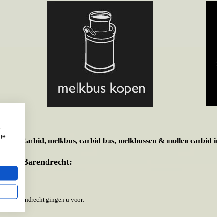
e
ige
t voor
Carbid, melkbus, carbid bus, melkbussen & mollen carbid i
eente Barendrecht:
ente Barendrecht gingen u voor: