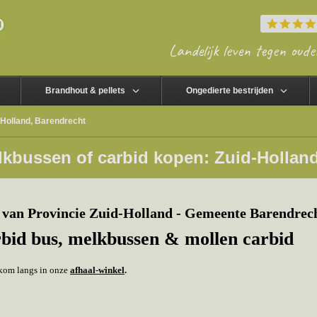
Landelijk leven tegen oude
Brandhout & pellets
Ongedierte bestrijden
-Holland, Barendrecht
lkbussen of carbid kopen: Zuid-Hollan
van Provincie Zuid-Holland - Gemeente Barendrech
rbid bus, melkbussen & mollen carbid
f kom langs in onze
afhaal-winkel
.