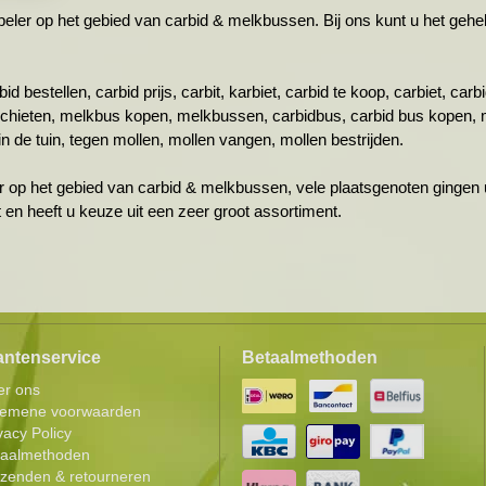
r op het gebied van carbid & melkbussen. Bij ons kunt u het gehele 
id bestellen, carbid prijs, carbit, karbiet, carbid te koop, carbiet, ca
schieten, melkbus kopen, melkbussen, carbidbus, carbid bus kopen, 
n de tuin, tegen mollen, mollen vangen, mollen bestrijden.
r op het gebied van carbid & melkbussen, vele plaatsgenoten gingen u
ht en heeft u keuze uit een zeer groot assortiment.
antenservice
Betaalmethoden
er ons
gemene voorwaarden
vacy Policy
taalmethoden
zenden & retourneren