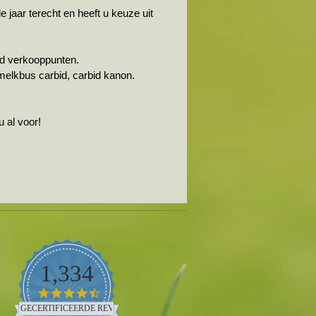
jaar terecht en heeft u keuze uit
rbid verkooppunten.
melkbus carbid, carbid kanon.
 al voor!
1,334
4.5
star
GECERTIFICEERDE REVIEWS
rating