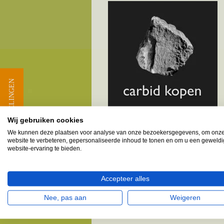
★ BEOORDELINGEN
Wij gebruiken cookies
We kunnen deze plaatsen voor analyse van onze bezoekersgegevens, om onz
website te verbeteren, gepersonaliseerde inhoud te tonen en om u een geweld
Melkbusshop.nl HET verkooppun
website-ervaring te bieden.
Provincie Zuid-Holland - Gem
Accepteer alles
Barendrecht & omgeving
Nee, pas aan
Weigeren
Vele klanten provincie Zuid-Holland, geme