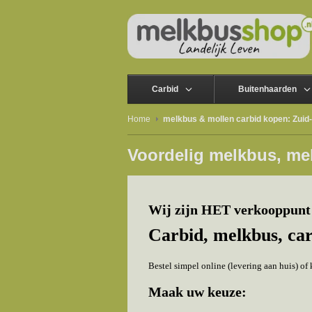
Carbid
Buitenhaarden
Home
melkbus & mollen carbid kopen: Zuid
Voordelig melkbus, me
Wij zijn HET verkooppunt 
Carbid, melkbus, ca
Bestel simpel online (levering aan huis) o
Maak uw keuze: