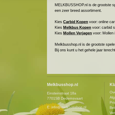
MELKBUSSHOP.nl is de grootste spele
een zeer breed assortiment.
Kies
Carbid Kopen
voor: online carb
Kies
Melkbus Kopen
voor: carbid 
Kies
Mollen Verjagen
voor: Mollen i
Melkbusshop.nl is de grootste spele
Bij ons kunt u het gehele jaar terec
Melkbusshop.nl
Kl
Ov
Einsteinstraat 18a
Al
7701SB Dedemsvaart
Pri
E:
info@melkbusshop.nl
Be
Ver