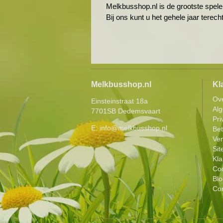
Melkbusshop.nl is de grootste spele
Bij ons kunt u het gehele jaar terec
Melkbusshop.nl
Kl
Ov
Einsteinstraat 18a
Al
7701SB Dedemsvaart
Pri
E:
info@melkbusshop.nl
Be
Ver
Si
Kla
Coo
Blo
Con