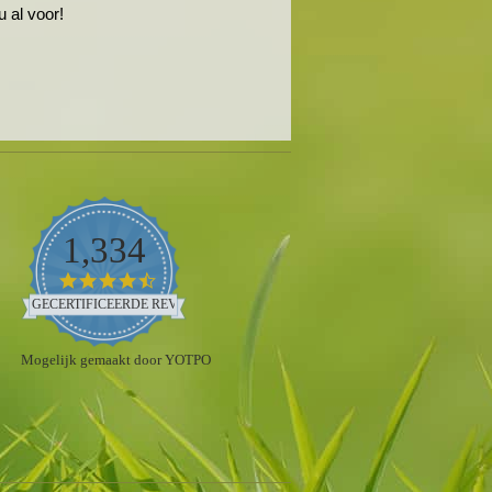
 al voor!
1,334
4.5
star
GECERTIFICEERDE REVIEWS
rating
Mogelijk gemaakt door YOTPO