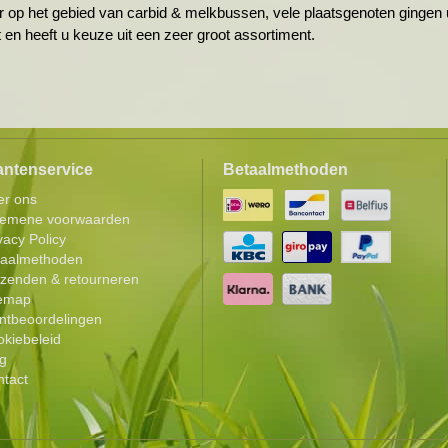
r op het gebied van carbid & melkbussen, vele plaatsgenoten gingen u
ht en heeft u keuze uit een zeer groot assortiment.
antenservice
Betaalmethoden
er ons
gemene voorwaarden
vacy Policy
taalmethoden
zenden & retourneren
temap
ntbeoordelingen
kiebeleid
g
tact