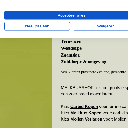
Koewacht
Overslag
Philippine
Accepteer alles
Sas van Gent
Nee, pas aan
Weigeren
Sluiskil
Spui
Terneuzen
Westdorpe
Zaamslag
Zuiddorpe & omgeving
Vele klanten provincie Zeeland, gemeente 
MELKBUSSHOP.nl is de grootste spele
een zeer breed assortiment.
Kies
Carbid Kopen
voor: online carb
Kies
Melkbus Kopen
voor: carbid 
Kies
Mollen Verjagen
voor: Mollen i