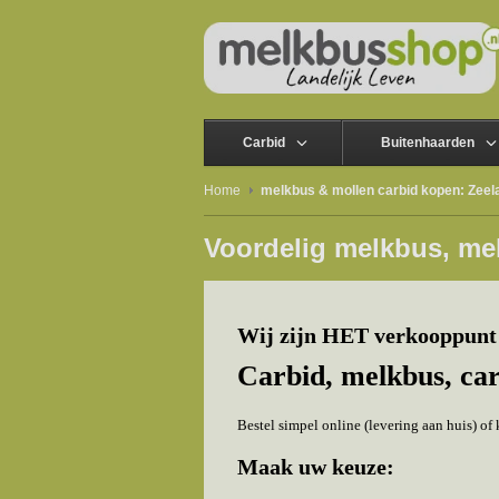
Carbid
Buitenhaarden
Home
melkbus & mollen carbid kopen: Zeel
Voordelig melkbus, me
Wij zijn HET verkooppunt 
Carbid, melkbus, ca
Bestel simpel online (levering aan huis) o
Maak uw keuze: