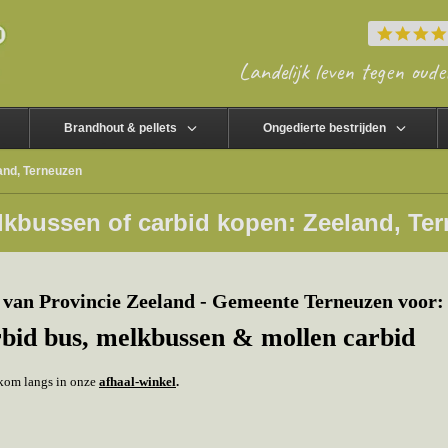
Landelijk leven tegen oude
Brandhout & pellets
Ongedierte bestrijden
and, Terneuzen
lkbussen of carbid kopen: Zeeland, Te
van Provincie Zeeland - Gemeente Terneuzen voor:
rbid bus, melkbussen & mollen carbid
f kom langs in onze
afhaal-winkel
.