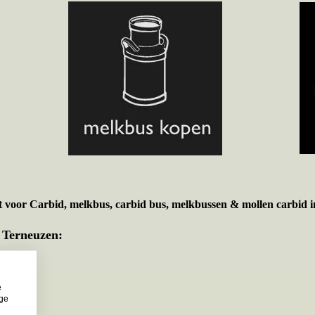
t voor
Carbid, melkbus, carbid bus, melkbussen & mollen carbid i
 Terneuzen:
e
ige