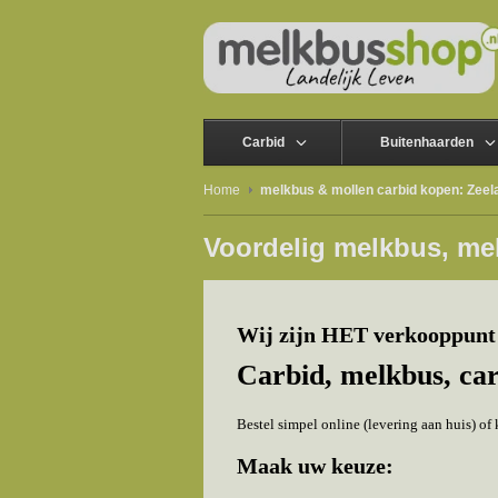
Carbid
Buitenhaarden
Home
melkbus & mollen carbid kopen: Zeel
Voordelig melkbus, me
Wij zijn HET verkooppunt 
Carbid, melkbus, ca
Bestel simpel online (levering aan huis) o
Maak uw keuze: