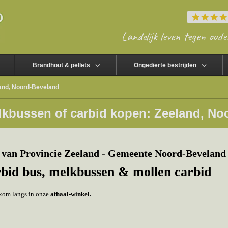
Landelijk leven tegen oude
Brandhout & pellets
Ongedierte bestrijden
and, Noord-Beveland
lkbussen of carbid kopen: Zeeland, No
van Provincie Zeeland - Gemeente Noord-Beveland
rbid bus, melkbussen & mollen carbid
f kom langs in onze
afhaal-winkel
.