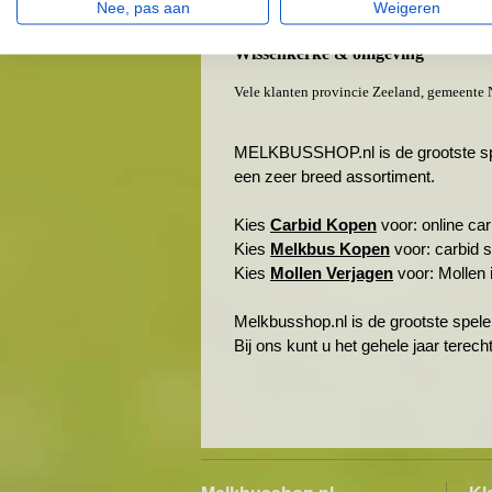
Kats
Nee, pas aan
Weigeren
Kortgene
Wissenkerke & omgeving
Vele klanten provincie Zeeland, gemeente
MELKBUSSHOP.nl is de grootste spele
een zeer breed assortiment.
Kies
Carbid Kopen
voor: online carb
Kies
Melkbus Kopen
voor: carbid 
Kies
Mollen Verjagen
voor: Mollen i
Melkbusshop.nl is de grootste spele
Bij ons kunt u het gehele jaar terec