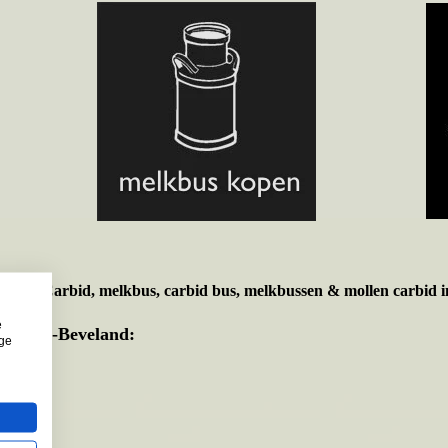
t voor
Carbid, melkbus, carbid bus, melkbussen & mollen carbid i
e
e Noord-Beveland:
ige