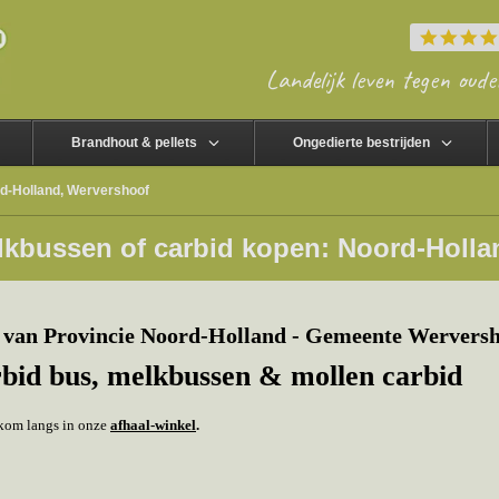
Landelijk leven tegen oude
Brandhout & pellets
Ongedierte bestrijden
d-Holland, Wervershoof
lkbussen of carbid kopen: Noord-Holla
 van Provincie Noord-Holland - Gemeente Werversh
rbid bus, melkbussen & mollen carbid
f kom langs in onze
afhaal-winkel
.