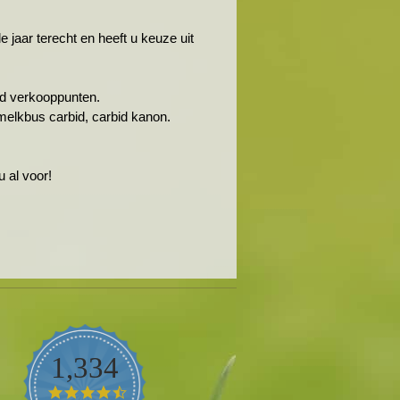
jaar terecht en heeft u keuze uit
rbid verkooppunten.
melkbus carbid, carbid kanon.
 al voor!
1,334
4.5