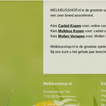
MELKBUSSHOP.nl is de grootste spele
een zeer breed assortiment.
Kies
Carbid Kopen
voor: online carb
Kies
Melkbus Kopen
voor: carbid 
Kies
Mollen Verjagen
voor: Mollen i
Melkbusshop.nl is de grootste spele
Bij ons kunt u het gehele jaar terec
Melkbusshop.nl
Kl
Ov
Einsteinstraat 18a
Al
7701SB Dedemsvaart
Pri
E:
info@melkbusshop.nl
Be