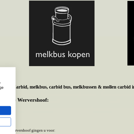
e
t voor
Carbid, melkbus, carbid bus, melkbussen & mollen carbid i
ige
emeente Wervershoof:
meente Wervershoof gingen u voor: