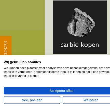
★ BEOORDELINGEN
Wij gebruiken cookies
We kunnen deze plaatsen voor analyse van onze bezoekersgegevens, om onz
Melkbusshop.nl HET verkooppun
website te verbeteren, gepersonaliseerde inhoud te tonen en om u een geweld
website-ervaring te bieden.
Provincie Noord-Holland - G
Accepteer alles
Wervershoof
Zwaagdijk & omgeving
Nee, pas aan
Weigeren
Vele klanten provincie Noord-Holland, ge