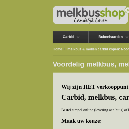
Carbid
Buitenhaarden
Home
melkbus & mollen carbid kopen: Noor
Voordelig melkbus, me
Wij zijn HET verkooppunt
Carbid, melkbus, ca
Bestel simpel online (levering aan huis) o
Maak uw keuze: