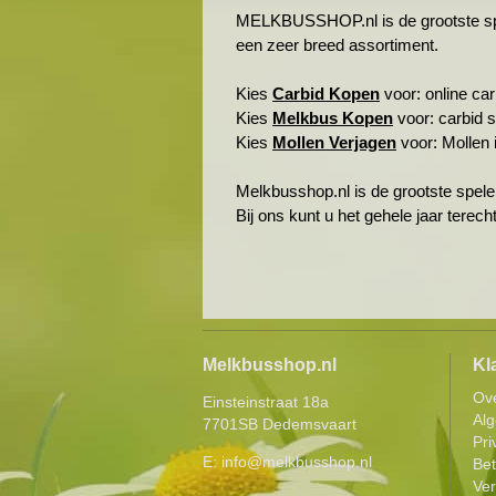
MELKBUSSHOP.nl is de grootste spele
een zeer breed assortiment.
Kies
Carbid Kopen
voor: online carb
Kies
Melkbus Kopen
voor: carbid 
Kies
Mollen Verjagen
voor: Mollen i
Melkbusshop.nl is de grootste spele
Bij ons kunt u het gehele jaar terec
Melkbusshop.nl
Kl
Ov
Einsteinstraat 18a
Al
7701SB Dedemsvaart
Pri
E:
info@melkbusshop.nl
Be
Ver