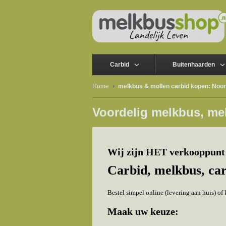
Carbid
Buitenhaarden
Home
melkbus & mollen carbid kopen: Noo
Voordelig melkbus, me
Wij zijn HET verkooppunt
Carbid, melkbus, ca
Bestel simpel online (levering aan huis) o
Maak uw keuze: