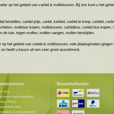
r op het gebied van carbid & melkbussen. Bij ons kunt u het gehele 
id bestellen, carbid prijs, carbit, karbiet, carbid te koop, carbiet, ca
schieten, melkbus kopen, melkbussen, carbidbus, carbid bus kopen, 
n de tuin, tegen mollen, mollen vangen, mollen bestrijden.
r op het gebied van carbid & melkbussen, vele plaatsgenoten gingen u
ht en heeft u keuze uit een zeer groot assortiment.
antenservice
Betaalmethoden
er ons
gemene voorwaarden
vacy Policy
taalmethoden
zenden & retourneren