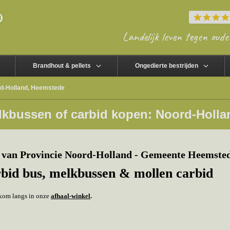
Landelijk leven tegen oude
Brandhout & pellets
Ongedierte bestrijden
rd-Holland, Heemstede
lkbussen of carbid kopen: Noord-Holl
 van Provincie Noord-Holland - Gemeente Heemsted
rbid bus, melkbussen & mollen carbid
f kom langs in onze
afhaal-winkel
.