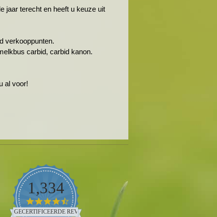
jaar terecht en heeft u keuze uit
rbid verkooppunten.
melkbus carbid, carbid kanon.
 al voor!
1,334
4.5
star
GECERTIFICEERDE REVIEWS
rating