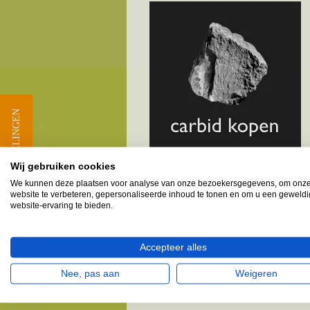
★ BEOORDELINGEN
Wij gebruiken cookies
We kunnen deze plaatsen voor analyse van onze bezoekersgegevens, om onz
website te verbeteren, gepersonaliseerde inhoud te tonen en om u een geweld
Melkbusshop.nl HET verkooppun
website-ervaring te bieden.
Provincie Noord-Holland - G
Accepteer alles
Heemstede & omgeving
Nee, pas aan
Weigeren
Vele klanten provincie Noord-Holland, ge