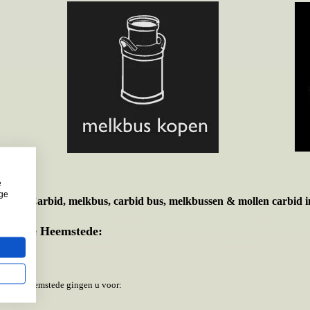
e
ige
t voor
Carbid, melkbus, carbid bus, melkbussen & mollen carbid i
emeente Heemstede:
meente Heemstede gingen u voor: