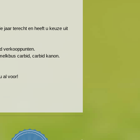
jaar terecht en heeft u keuze uit
rbid verkooppunten.
melkbus carbid, carbid kanon.
 al voor!