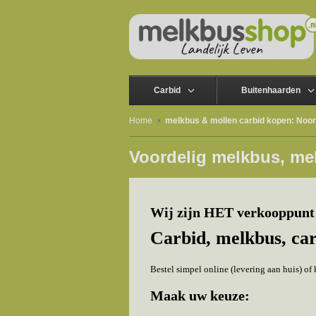
Carbid
Buitenhaarden
Home
melkbus & mollen carbid kopen: Noo
Voordelig melkbus, me
Wij zijn HET verkooppunt
Carbid, melkbus, ca
Bestel simpel online (levering aan huis) o
Maak uw keuze: