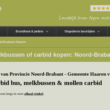
Landelijk leven tegen oude
Brandhout & pellets
Ongedierte bestrijden
rd-Brabant, Haaren
lkbussen of carbid kopen: Noord-Braba
 van Provincie Noord-Brabant - Gemeente Haaren v
rbid bus, melkbussen & mollen carbid
f kom langs in onze
afhaal-winkel
.