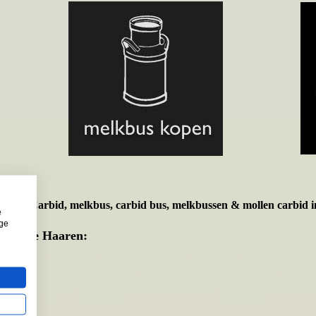
t voor
Carbid, melkbus, carbid bus, melkbussen & mollen carbid i
e
ige
emeente Haaren: