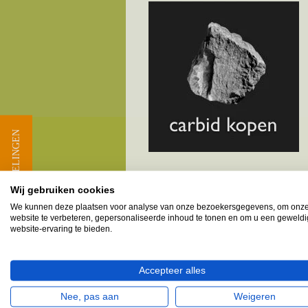
★ BEOORDELINGEN
Wij gebruiken cookies
Melkbusshop.nl HET verkooppun
We kunnen deze plaatsen voor analyse van onze bezoekersgegevens, om onz
website te verbeteren, gepersonaliseerde inhoud te tonen en om u een geweld
Provincie Noord-Brabant - G
website-ervaring te bieden.
Biezenmortel
Accepteer alles
Esch
Haaren
Nee, pas aan
Weigeren