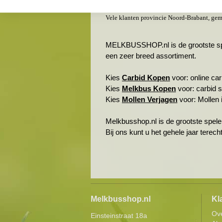
Helvoirt & omgeving
Vele klanten provincie Noord-Brabant, gem
MELKBUSSHOP.nl is de grootste spele
een zeer breed assortiment.
Kies
Carbid Kopen
voor: online carb
Kies
Melkbus Kopen
voor: carbid 
Kies
Mollen Verjagen
voor: Mollen i
Melkbusshop.nl is de grootste spele
Bij ons kunt u het gehele jaar terec
Melkbusshop.nl
Kl
Ov
Einsteinstraat 18a