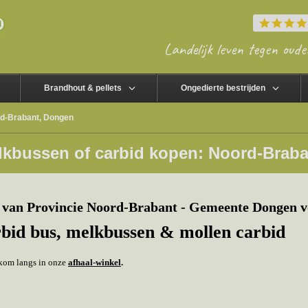
Landelijk leven tegen oude
Brandhout & pellets
Ongedierte bestrijden
rd-Brabant, Dongen
lkbussen of carbid kopen: Noord-Brab
 van Provincie Noord-Brabant - Gemeente Dongen v
rbid bus, melkbussen & mollen carbid
f kom langs in onze
afhaal-winkel
.