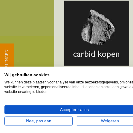
★ BEOORDELINGEN
Wij gebruiken cookies
We kunnen deze plaatsen voor analyse van onze bezoekersgegevens, om onz
Melkbusshop.nl HET verkooppun
website te verbeteren, gepersonaliseerde inhoud te tonen en om u een geweld
website-ervaring te bieden.
Provincie Noord-Brabant - G
Accepteer alles
's-Gravenmoer
Dongen
& omgeving
Nee, pas aan
Weigeren
Vele klanten provincie Noord-Brabant, ge