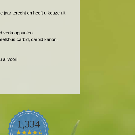
jaar terecht en heeft u keuze uit
rbid verkooppunten.
melkbus carbid, carbid kanon.
 al voor!
1,334
4.5