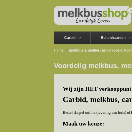
Carbid
Buitenhaarden
Home
melkbus & mollen carbid kopen: Noo
Voordelig melkbus, me
Wij zijn HET verkooppunt
Carbid, melkbus, ca
Bestel simpel online (levering aan huis) o
Maak uw keuze: