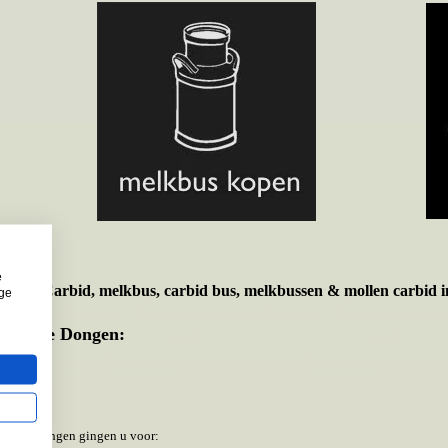
e
t voor
Carbid, melkbus, carbid bus, melkbussen & mollen carbid i
ige
emeente Dongen:
meente Dongen gingen u voor: