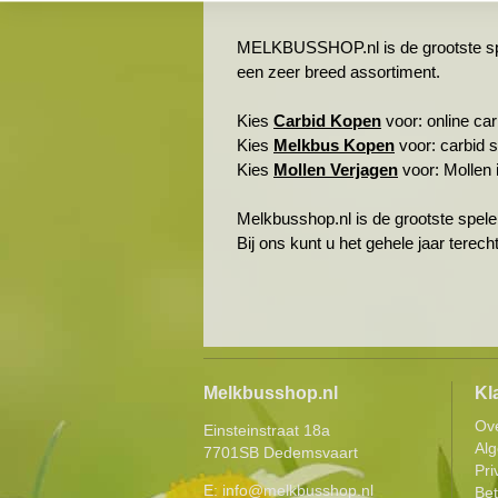
MELKBUSSHOP.nl is de grootste spele
een zeer breed assortiment.
Kies
Carbid Kopen
voor: online carb
Kies
Melkbus Kopen
voor: carbid 
Kies
Mollen Verjagen
voor: Mollen i
Melkbusshop.nl is de grootste spele
Bij ons kunt u het gehele jaar terec
Melkbusshop.nl
Kl
Ov
Einsteinstraat 18a
Al
7701SB Dedemsvaart
Pri
E:
info@melkbusshop.nl
Be