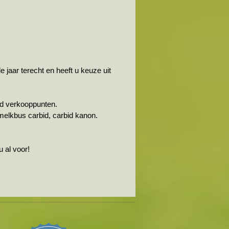
jaar terecht en heeft u keuze uit
rbid verkooppunten.
melkbus carbid, carbid kanon.
u al voor!