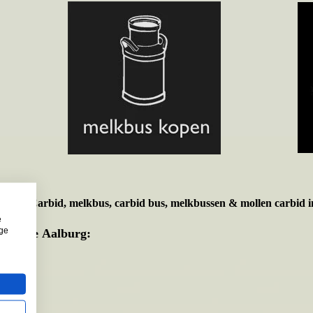
t voor
Carbid, melkbus, carbid bus, melkbussen & mollen carbid i
e
ige
emeente Aalburg: