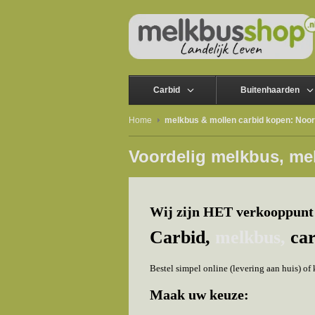
Carbid
Buitenhaarden
Home
melkbus & mollen carbid kopen: Noor
Voordelig melkbus, me
Wij zijn HET verkooppunt
Carbid,
melkbus,
car
Bestel simpel online (levering aan huis) o
Maak uw keuze: