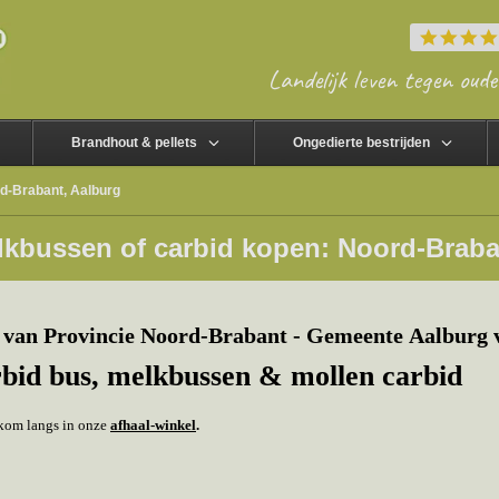
Landelijk leven tegen oude
Brandhout & pellets
Ongedierte bestrijden
d-Brabant, Aalburg
lkbussen of carbid kopen: Noord-Braba
 van Provincie Noord-Brabant - Gemeente Aalburg 
bid bus, melkbussen & mollen carbid
f kom langs in onze
afhaal-winkel
.