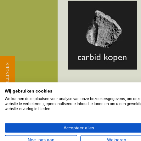
★ BEOORDELINGEN
Wij gebruiken cookies
Melkbusshop.nl HET verkooppun
We kunnen deze plaatsen voor analyse van onze bezoekersgegevens, om onz
website te verbeteren, gepersonaliseerde inhoud te tonen en om u een geweld
Provincie Noord-Brabant - G
website-ervaring te bieden.
Babyloniënbroek
Drongelen
Accepteer alles
Eethen
Nee, pas aan
Weigeren