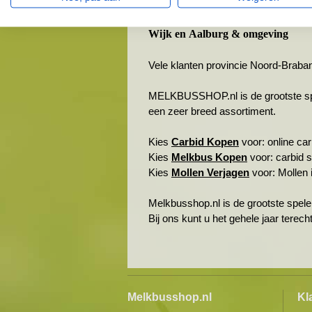
Genderen
Meeuwen
Wijk en Aalburg & omgeving
Vele klanten provincie Noord-Braba
MELKBUSSHOP.nl is de grootste spele
een zeer breed assortiment.
Kies
Carbid Kopen
voor: online carb
Kies
Melkbus Kopen
voor: carbid 
Kies
Mollen Verjagen
voor: Mollen i
Melkbusshop.nl is de grootste spele
Bij ons kunt u het gehele jaar terec
Melkbusshop.nl
Kl