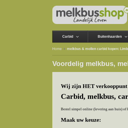
Carbid
Buitenhaarden
Home
melkbus & mollen carbid kopen: Lim
Voordelig melkbus, me
Wij zijn HET verkooppunt
Carbid, melkbus, ca
Bestel simpel online (levering aan huis) o
Maak uw keuze: