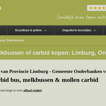
Landelijk leven tegen oude
Brandhout & pellets
Ongedierte bestrijden
burg, Onderbanken
lkbussen of carbid kopen: Limburg, O
 van Provincie Limburg - Gemeente Onderbanken v
rbid bus, melkbussen & mollen carbid
f kom langs in onze
afhaal-winkel
.