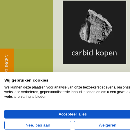
★ BEOORDELINGEN
Wij gebruiken cookies
Melkbusshop.nl HET verkooppun
We kunnen deze plaatsen voor analyse van onze bezoekersgegevens, om onz
website te verbeteren, gepersonaliseerde inhoud te tonen en om u een geweld
Provincie Limburg - Gemeen
website-ervaring te bieden.
Bingelrade
Accepteer alles
Jabeek
Merkelbeek
Nee, pas aan
Weigeren