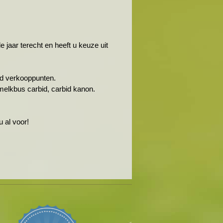
jaar terecht en heeft u keuze uit
rbid verkooppunten.
melkbus carbid, carbid kanon.
 al voor!