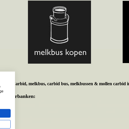
t voor
Carbid, melkbus, carbid bus, melkbussen & mollen carbid i
e
ige
te Onderbanken: