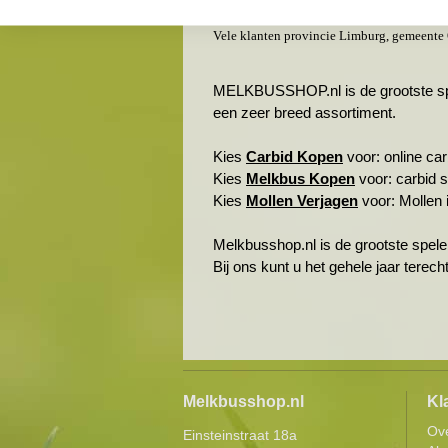
Schinveld & omgeving
Vele klanten provincie Limburg, gemeente
MELKBUSSHOP.nl is de grootste spele
een zeer breed assortiment.
Kies
Carbid Kopen
voor: online carb
Kies
Melkbus Kopen
voor: carbid 
Kies
Mollen Verjagen
voor: Mollen i
Melkbusshop.nl is de grootste spele
Bij ons kunt u het gehele jaar terec
Melkbusshop.nl
Kl
Ov
Einsteinstraat 18a