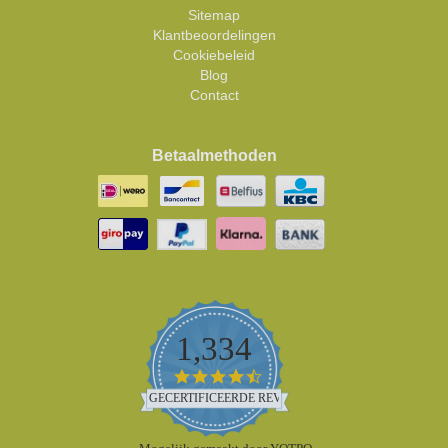
Sitemap
Klantbeoordelingen
Cookiebeleid
Blog
Contact
Betaalmethoden
1,334
4.5
star
GECERTIFICEERDE REVIEWS
rating