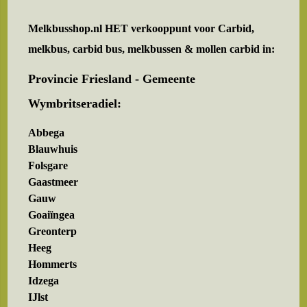
Melkbusshop.nl HET verkooppunt voor
Carbid,
melkbus, carbid bus, melkbussen & mollen carbid in:
Provincie Friesland - Gemeente
Wymbritseradiel:
Abbega
Blauwhuis
Folsgare
Gaastmeer
Gauw
Goaiïngea
Greonterp
Heeg
Hommerts
Idzega
IJlst