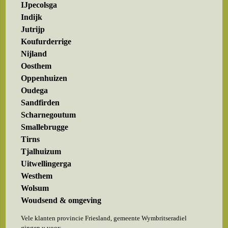
IJpecolsga
Indijk
Jutrijp
Koufurderrige
Nijland
Oosthem
Oppenhuizen
Oudega
Sandfirden
Scharnegoutum
Smallebrugge
Tirns
Tjalhuizum
Uitwellingerga
Westhem
Wolsum
Woudsend & omgeving
Vele klanten provincie Friesland, gemeente Wymbritseradiel
gingen u voor: