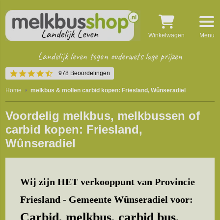
Winkelwagen
Menu
Landelijk leven tegen ouderwets lage prijzen
4.4
978 Beoordelingen
star
rating
Home
melkbus & mollen carbid kopen: Friesland, Wûnseradiel
Voordelig melkbus, melkbussen of
carbid kopen: Friesland,
Wûnseradiel
Wij zijn HET verkooppunt van Provincie
Friesland - Gemeente Wûnseradiel voor:
Carbid, melkbus, carbid bus,