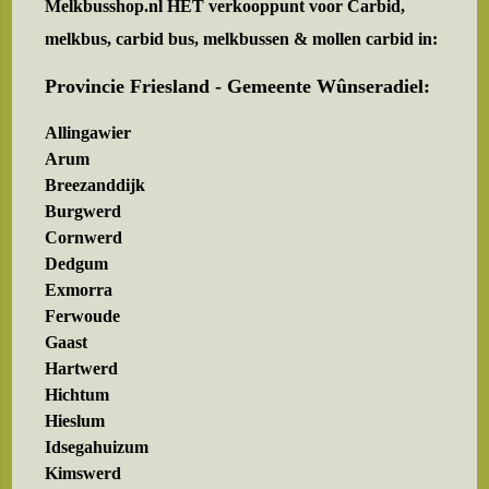
Melkbusshop.nl HET verkooppunt voor
Carbid,
melkbus, carbid bus, melkbussen & mollen carbid in:
Provincie Friesland - Gemeente Wûnseradiel:
Allingawier
Arum
Breezanddijk
Burgwerd
Cornwerd
Dedgum
Exmorra
Ferwoude
Gaast
Hartwerd
Hichtum
Hieslum
Idsegahuizum
Kimswerd