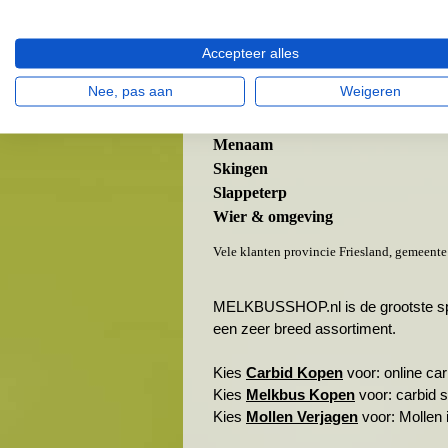
Blessum
Boksum
Deinum
Accepteer alles
Dronryp
Nee, pas aan
Weigeren
Ingelum
Marsum
Menaam
Skingen
Slappeterp
Wier & omgeving
Vele klanten provincie Friesland, gemeen
MELKBUSSHOP.nl is de grootste spele
een zeer breed assortiment.
Kies
Carbid Kopen
voor: online carb
Kies
Melkbus Kopen
voor: carbid 
Kies
Mollen Verjagen
voor: Mollen i