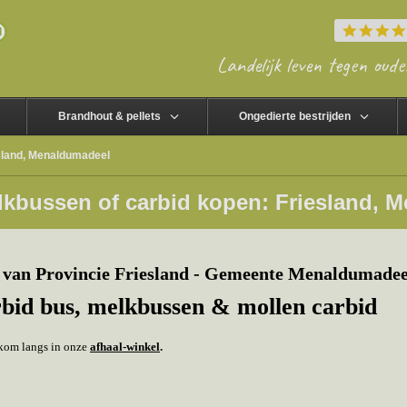
Landelijk leven tegen oude
Brandhout & pellets
Ongedierte bestrijden
sland, Menaldumadeel
lkbussen of carbid kopen: Friesland, 
van Provincie Friesland - Gemeente Menaldumadee
rbid bus, melkbussen & mollen carbid
f kom langs in onze
afhaal-winkel
.