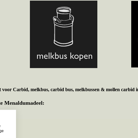
t voor
Carbid, melkbus, carbid bus, melkbussen & mollen carbid i
nte Menaldumadeel:
e
ige