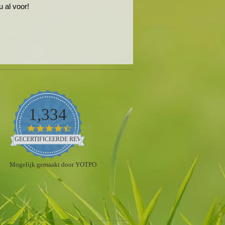
 al voor!
1,334
4.5
star
GECERTIFICEERDE REVIEWS
rating
Mogelijk gemaakt door YOTPO