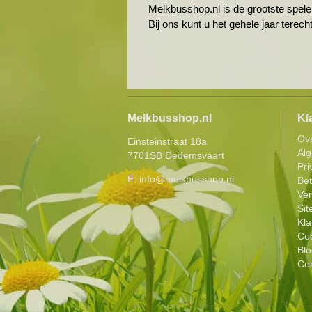
Melkbusshop.nl is de grootste spele
Bij ons kunt u het gehele jaar terec
Melkbusshop.nl
Kl
Ov
Einsteinstraat 18a
Al
7701SB Dedemsvaart
Pri
E:
info@melkbusshop.nl
Be
Ver
Si
Kla
Coo
Blo
Con