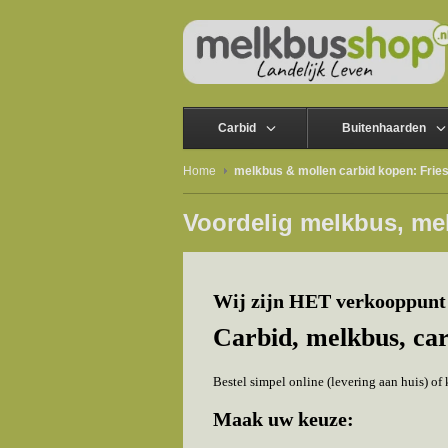
Carbid
Buitenhaarden
Home
melkbus & mollen carbid kopen: Frie
Voordelig melkbus, me
Wij zijn HET verkooppunt 
Carbid, melkbus, ca
Bestel simpel online (levering aan huis) o
Maak uw keuze: