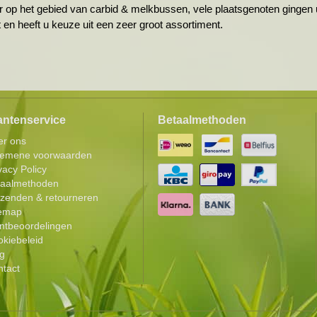
r op het gebied van carbid & melkbussen, vele plaatsgenoten gingen u
ht en heeft u keuze uit een zeer groot assortiment.
antenservice
Betaalmethoden
er ons
gemene voorwaarden
vacy Policy
taalmethoden
zenden & retourneren
temap
ntbeoordelingen
kiebeleid
g
tact