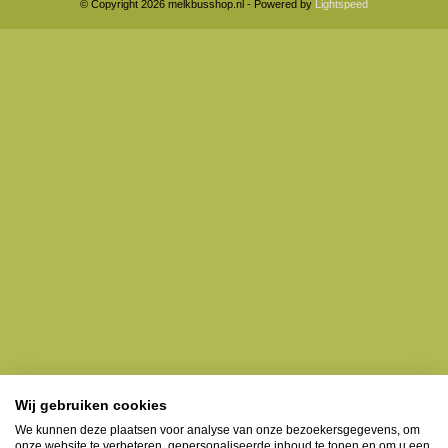
© Copyright 2026 melkbusshop.nl - Powered by
Lightspeed
Wij gebruiken cookies
We kunnen deze plaatsen voor analyse van onze bezoekersgegevens, om
onze website te verbeteren, gepersonaliseerde inhoud te tonen en om u een