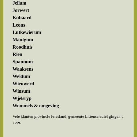
Jellum
Jorwert
Kubaard
Leons
Lutkewierum
Mantgum
Roodhuis
Rien
Spannum
Waaksens
Weidum
Wieuwerd
Winsum
Wjelsryp
Wommels & omgeving
Vele klanten provincie Friesland, gemeente Littenseradiel gingen u
voor: