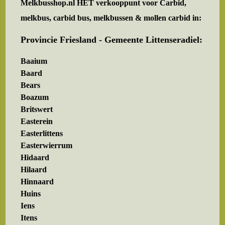
Melkbusshop.nl HET verkooppunt voor
Carbid,
melkbus, carbid bus, melkbussen & mollen carbid in:
Provincie Friesland - Gemeente Littenseradiel:
Baaium
Baard
Bears
Boazum
Britswert
Easterein
Easterlittens
Easterwierrum
Hidaard
Hilaard
Hinnaard
Huins
Iens
Itens