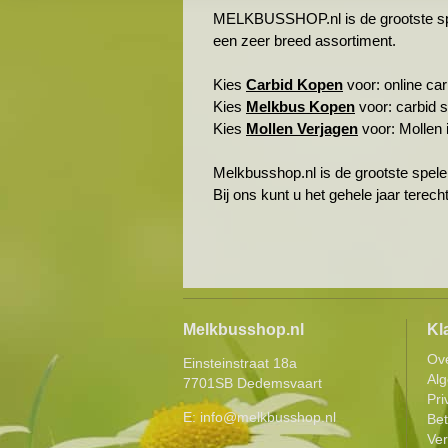
MELKBUSSHOP.nl is de grootste spele
een zeer breed assortiment.
Kies
Carbid Kopen
voor: online carb
Kies
Melkbus Kopen
voor: carbid 
Kies
Mollen Verjagen
voor: Mollen i
Melkbusshop.nl is de grootste spele
Bij ons kunt u het gehele jaar terec
Melkbusshop.nl
Kl
Ov
Einsteinstraat 18a
Al
7701SB Dedemsvaart
Pri
E:
info@melkbusshop.nl
Be
Ver