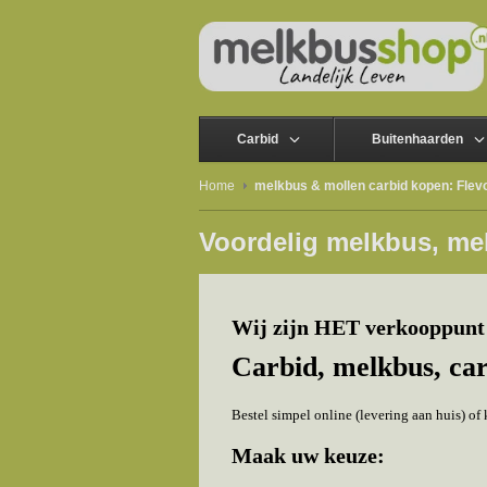
Carbid
Buitenhaarden
Home
melkbus & mollen carbid kopen: Flev
Voordelig melkbus, me
Wij zijn HET verkooppunt 
Carbid, melkbus, ca
Bestel simpel online (levering aan huis) o
Maak uw keuze: