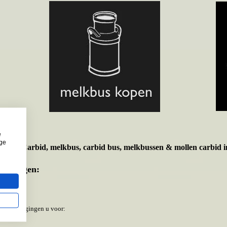
e
ige
t voor
Carbid, melkbus, carbid bus, melkbussen & mollen carbid i
te Bergen:
e Bergen gingen u voor: