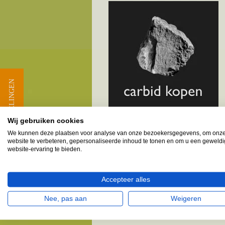
★ BEOORDELINGEN
Wij gebruiken cookies
We kunnen deze plaatsen voor analyse van onze bezoekersgegevens, om onz
website te verbeteren, gepersonaliseerde inhoud te tonen en om u een geweld
Melkbusshop.nl HET verkooppun
website-ervaring te bieden.
Provincie Flevoland - Gemeen
Accepteer alles
Afferden & omgeving
Nee, pas aan
Weigeren
Vele klanten provincie Flevoland, gemeent