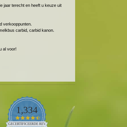
jaar terecht en heeft u keuze uit
rbid verkooppunten.
melkbus carbid, carbid kanon.
 al voor!
1,334
4.5
star
GECERTIFICEERDE REVIEWS
rating