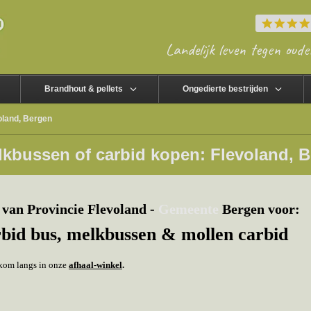
Landelijk leven tegen oude
Brandhout & pellets
Ongedierte bestrijden
oland, Bergen
lkbussen of carbid kopen: Flevoland, 
van Provincie Flevoland -
Gemeen
te
Bergen voor:
rbid bus, melkbussen & mollen carbid
f kom langs in onze
afhaal-winkel
.