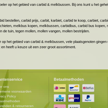
r op het gebied van carbid & melkbussen. Bij ons kunt u het gehele 
id bestellen, carbid prijs, carbit, karbiet, carbid te koop, carbiet, ca
schieten, melkbus kopen, melkbussen, carbidbus, carbid bus kopen, 
n de tuin, tegen mollen, mollen vangen, mollen bestrijden.
r op het gebied van carbid & melkbussen, vele plaatsgenoten gingen u
ht en heeft u keuze uit een zeer groot assortiment.
antenservice
Betaalmethoden
er ons
gemene voorwaarden
vacy Policy
taalmethoden
zenden & retourneren