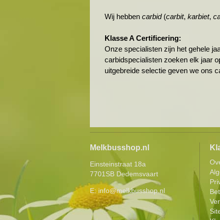
Wij hebben
carbid
(
carbit
,
karbiet
,
ca
Klasse A Certificering:
Onze specialisten zijn het gehele 
carbidspecialisten zoeken elk jaar 
uitgebreide selectie geven we ons ca
Melkbusshop.nl
Kl
Ov
Einsteinstraat 18a
Al
7701SB Dedemsvaart
Pri
E:
info@melkbusshop.nl
Be
Ver
Si