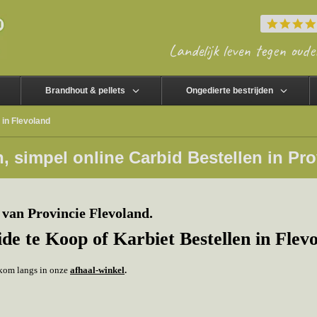
Landelijk leven tegen oude
Brandhout & pellets
Ongedierte bestrijden
 in Flevoland
, simpel online Carbid Bestellen in Pro
van Provincie Flevoland.
ide te Koop
of
Karbiet Bestellen
in Flev
f kom langs in onze
afhaal-winkel
.