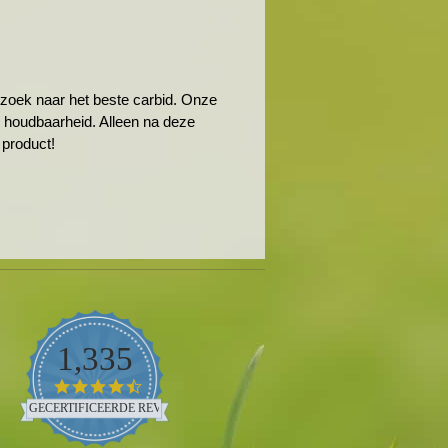
 zoek naar het beste carbid. Onze
e houdbaarheid. Alleen na deze
 product!
1,335
4.5
star
GECERTIFICEERDE REVIEWS
rating