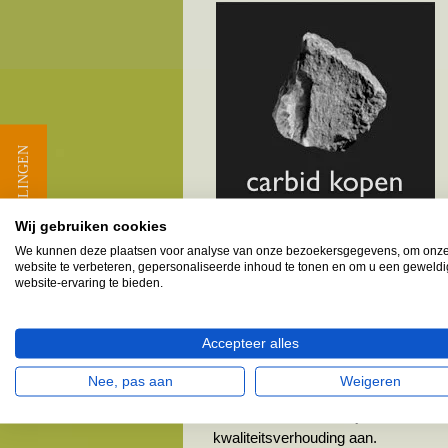
★ BEOORDELINGEN
Wij gebruiken cookies
We kunnen deze plaatsen voor analyse van onze bezoekersgegevens, om onz
website te verbeteren, gepersonaliseerde inhoud te tonen en om u een geweld
website-ervaring te bieden.
Provincie Flevoland - Carbid 
Carbiet, Carbid verkooppunte
Accepteer alles
Nee, pas aan
Weigeren
MELKBUSSHOP.nl is de grootste spele
breed assortiment. Wij selecteren d
kwaliteitsverhouding aan.