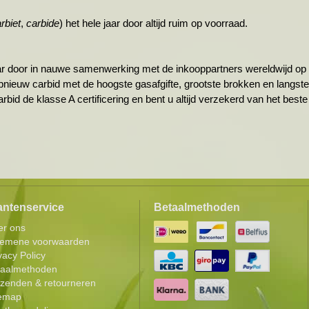
rbiet
,
carbide
) het hele jaar door altijd ruim op voorraad.
jaar door in nauwe samenwerking met de inkooppartners wereldwijd op
opnieuw carbid met de hoogste gasafgifte, grootste brokken en langst
rbid de klasse A certificering en bent u altijd verzekerd van het beste
antenservice
Betaalmethoden
er ons
gemene voorwaarden
vacy Policy
taalmethoden
zenden & retourneren
temap