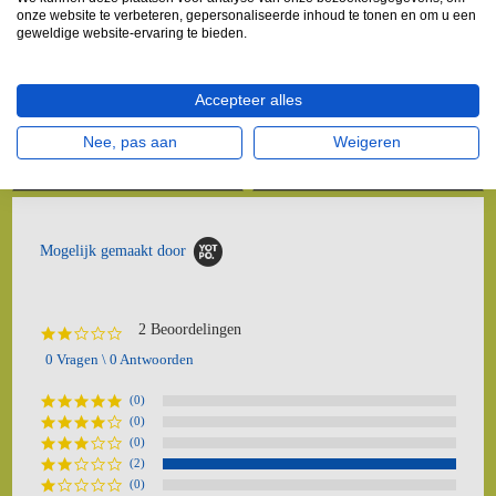
onze website te verbeteren, gepersonaliseerde inhoud te tonen en om u een
geweldige website-ervaring te bieden.
SuperCat Gaten Stans &
Woelmuisklem schaarmodel
Gangenzoeker
Accepteer alles
€15,50
€14,95
€17,95
€17,95
Nee, pas aan
Weigeren
IN WINKELWAGEN
IN WINKELWAGEN
Mogelijk gemaakt door
2 Beoordelingen
2.0
star
0 Vragen \ 0 Antwoorden
rating
(0)
(0)
(0)
(2)
(0)