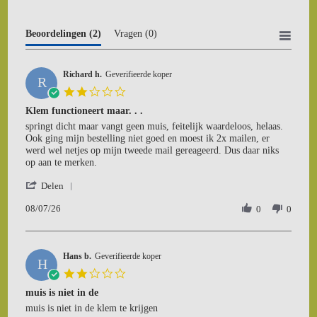
Beoordelingen
(2)
Vragen
(0)
Richard h.
Geverifieerde koper
R
2.0
star
Klem functioneert maar. . .
rating
Review
review
springt dicht maar vangt geen muis, feitelijk waardeloos, helaas.
by
stating
Ook ging mijn bestelling niet goed en moest ik 2x mailen, er
Richard
Klem
werd wel netjes op mijn tweede mail gereageerd. Dus daar niks
h.
functioneert
op aan te merken.
on
maar.
'
8
.
Delen
Share
Jul
.
08/07/26
Review
0
0
2026
by
Richard
h.
Hans b.
on
Geverifieerde koper
H
8
2.0
Jul
star
muis is niet in de
2026
rating
Review
review
muis is niet in de klem te krijgen