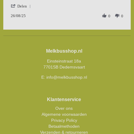
by
stating
'
Hans
muis
Delen
Share
b.
is
26/08/25
Review
0
0
on
niet
by
26
in
Hans
Aug
de
b.
2025
on
26
Aug
Melkbusshop.nl
2025
Einsteinstraat 18a
7701SB Dedemsvaart
E:
info@melkbusshop.nl
Klantenservice
Over ons
Algemene voorwaarden
Privacy Policy
Betaalmethoden
Verzenden & retourneren