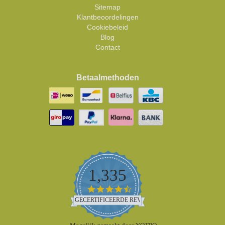
Sitemap
Klantbeoordelingen
Cookiebeleid
Blog
Contact
Betaalmethoden
1,335
4.5
star
GECERTIFICEERDE REVIEWS
rating