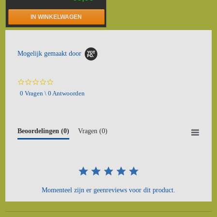
IN WINKELWAGEN
Mogelijk gemaakt door
0.0
star
0 Vragen \ 0 Antwoorden
rating
Beoordelingen
(0)
Vragen
(0)
Momenteel zijn er geenreviews voor dit product.