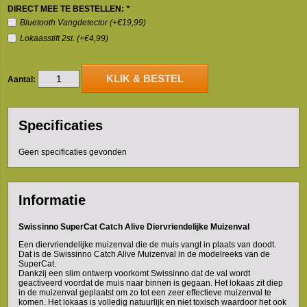
DIRECT MEE TE BESTELLEN:
*
Bluetooth Vangdetector (+€19,99)
Lokaasstift 2st. (+€4,99)
KLIK & BESTEL
Aantal:
Specificaties
Geen specificaties gevonden
Informatie
Swissinno SuperCat Catch Alive Diervriendelijke Muizenval
Een diervriendelijke muizenval die de muis vangt in plaats van doodt.
Dat is de Swissinno Catch Alive Muizenval in de modelreeks van de
SuperCat.
Dankzij een slim ontwerp voorkomt Swissinno dat de val wordt
geactiveerd voordat de muis naar binnen is gegaan. Het lokaas zit diep
in de muizenval geplaatst om zo tot een zeer effectieve muizenval te
komen. Het lokaas is volledig natuurlijk en niet toxisch waardoor het ook