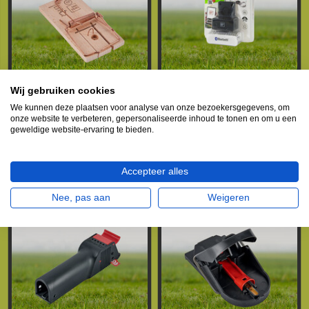
Wij gebruiken cookies
Swissinno Houten
Swissinno SuperCat
We kunnen deze plaatsen voor analyse van onze bezoekersgegevens, om
muizenval FSC Hout 2st.
Bluetooth vangdetector
onze website te verbeteren, gepersonaliseerde inhoud te tonen en om u een
€3,79
€19,99
geweldige website-ervaring te bieden.
IN WINKELWAGEN
IN WINKELWAGEN
Accepteer alles
Nee, pas aan
Weigeren