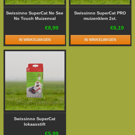
Swissinno SuperCat No See
Swissinno SuperCat PRO
No Touch Muizenval
muizenklem 2st.
€8,99
€6,19
IN WINKELWAGEN
IN WINKELWAGEN
Swissinno SuperCat
lokaasstift
€5,99