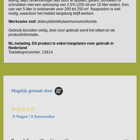
Breng Skjin Groenreiniger aan door te spuiten, gieten, borstelen of
schrobben met een oplossing van 2,5% (250 ml per 10 liter water). Een
can van 5 liter is voldoende voor 200 tot 250 m². Naspoelen is niet
nodig, waardoor het middel langdurig blijft werken.
Werkzame stof:
didecyldimethylammoniumchloride.
Gebruik biociden veilig, lees voor gebruik eerst het etiket en de
productinformatie.
NL-toelating. Dit product is enkel toegelaten voor gebruik in
Nederland
Toelatingsnummer: 13614
Mogelijk gemaakt door
0.0
star
0 Vragen \ 0 Antwoorden
rating