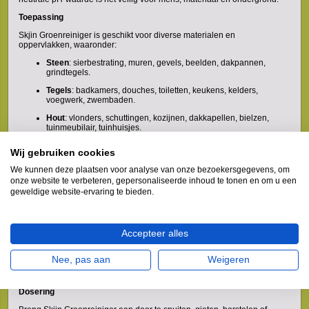
Toepassing
Skjin Groenreiniger is geschikt voor diverse materialen en
oppervlakken, waaronder:
Steen
: sierbestrating, muren, gevels, beelden, dakpannen,
grindtegels.
Tegels
: badkamers, douches, toiletten, keukens, kelders,
voegwerk, zwembaden.
Hout
: vlonders, schuttingen, kozijnen, dakkapellen, bielzen,
tuinmeubilair, tuinhuisjes.
Kunststoffen
: gevelbeplating, noppenfolie, nylon doek,
Wij gebruiken cookies
damwand, caravans, kunstgras.
We kunnen deze plaatsen voor analyse van onze bezoekersgegevens, om
Natuursteen
: monumenten, gevels, terrassen, grafzerken,
onze website te verbeteren, gepersonaliseerde inhoud te tonen en om u een
marmer, leisteen.
geweldige website-ervaring te bieden.
Glas
: serres, priëlen, dakkoepels, wanden, daken, puien.
Glasteelt
: voorkomt groene aanslag in lege kassen binnen de
tuinbouw.
Accepteer alles
Gravel
: ideaal voor tennisbanen en atletiekbanen.
Nee, pas aan
Weigeren
Daarnaast werkt Skjin ook preventief en helpt het nieuwe aanslag te
voorkomen.
Dosering