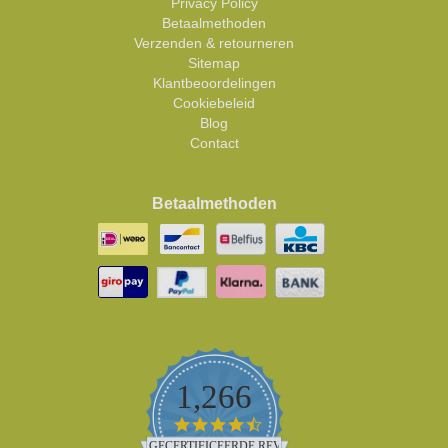
Privacy Policy
Betaalmethoden
Verzenden & retourneren
Sitemap
Klantbeoordelingen
Cookiebeleid
Blog
Contact
Betaalmethoden
1,266
4.5
star
GECERTIFICEERDE REVIEWS