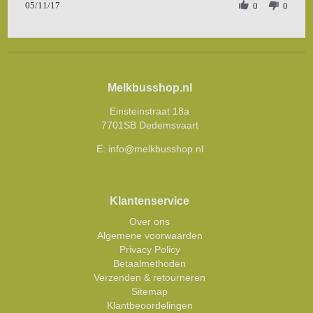
05/11/17
Review
0
0
2017
by
Simone
Z.
on
5
Nov
Melkbusshop.nl
2017
Einsteinstraat 18a
7701SB Dedemsvaart
E:
info@melkbusshop.nl
Klantenservice
Over ons
Algemene voorwaarden
Privacy Policy
Betaalmethoden
Verzenden & retourneren
Sitemap
Klantbeoordelingen