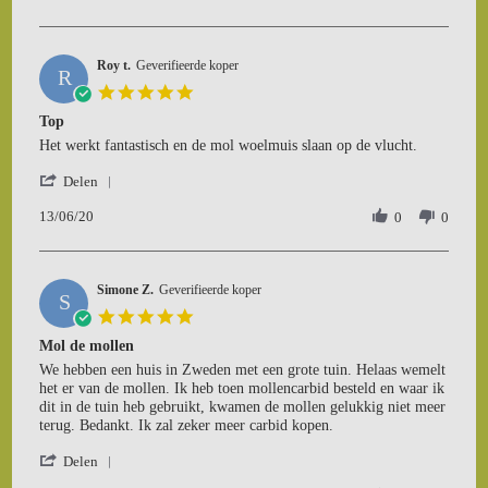
by
26
Michael
Nov
C.
2025
Roy t.
on
Geverifieerde koper
R
26
5.0
Nov
star
Top
2025
rating
Review
review
Het werkt fantastisch en de mol woelmuis slaan op de vlucht.
by
stating
'
Roy
Top
Delen
Share
t.
13/06/20
Review
0
0
on
by
13
Roy
Jun
t.
2020
Simone Z.
on
Geverifieerde koper
S
13
5.0
Jun
star
Mol de mollen
2020
rating
Review
review
We hebben een huis in Zweden met een grote tuin. Helaas wemelt
by
stating
het er van de mollen. Ik heb toen mollencarbid besteld en waar ik
Simone
Mol
dit in de tuin heb gebruikt, kwamen de mollen gelukkig niet meer
Z.
de
terug. Bedankt. Ik zal zeker meer carbid kopen.
on
mollen
'
5
Delen
Share
Nov