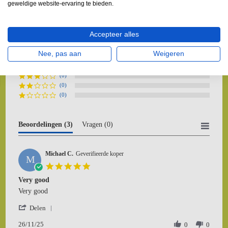
geweldige website-ervaring te bieden.
3 Beoordelingen
5.0
Accepteer alles
star
0 Vragen \ 0 Antwoorden
rating
Nee, pas aan
Weigeren
(3)
(0)
(0)
(0)
(0)
Beoordelingen
(3)
Vragen
(0)
Michael C.
Geverifieerde koper
M
5.0
star
Very good
rating
Review
review
Very good
by
stating
'
Michael
Very
Delen
Share
C.
good
26/11/25
Review
0
0
on