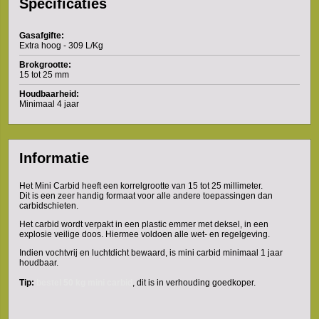
Specificaties
Gasafgifte:
Extra hoog - 309 L/Kg
Brokgrootte:
15 tot 25 mm
Houdbaarheid:
Minimaal 4 jaar
Informatie
Het Mini Carbid heeft een korrelgrootte van 15 tot 25 millimeter.
Dit is een zeer handig formaat voor alle andere toepassingen dan
carbidschieten.
Het carbid wordt verpakt in een plastic emmer met deksel, in een
explosie veilige doos. Hiermee voldoen alle wet- en regelgeving.
Indien vochtvrij en luchtdicht bewaard, is mini carbid minimaal 1 jaar
houdbaar.
Tip:
bestel 50 kg mini carbid
, dit is in verhouding goedkoper.